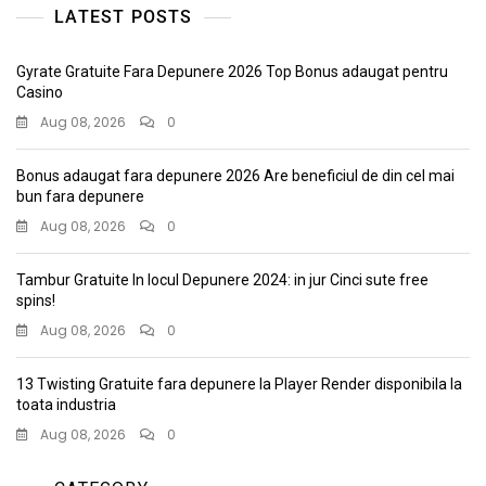
LATEST POSTS
Gyrate Gratuite Fara Depunere 2026 Top Bonus adaugat pentru
Casino
Aug 08, 2026
0
Bonus adaugat fara depunere 2026 Are beneficiul de din cel mai
bun fara depunere
Aug 08, 2026
0
Tambur Gratuite In locul Depunere 2024: in jur Cinci sute free
spins!
Aug 08, 2026
0
13 Twisting Gratuite fara depunere la Player Render disponibila la
toata industria
Aug 08, 2026
0