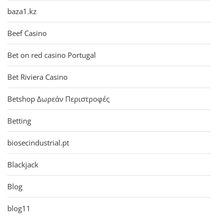
baza1.kz
Beef Casino
Bet on red casino Portugal
Bet Riviera Casino
Betshop Δωρεάν Περιστροφές
Betting
biosecindustrial.pt
Blackjack
Blog
blog11