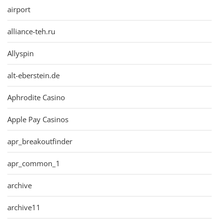
airport
alliance-teh.ru
Allyspin
alt-eberstein.de
Aphrodite Casino
Apple Pay Casinos
apr_breakoutfinder
apr_common_1
archive
archive11