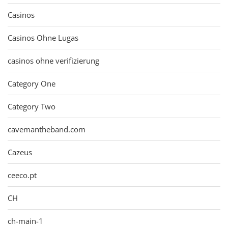
Casinos
Casinos Ohne Lugas
casinos ohne verifizierung
Category One
Category Two
cavemantheband.com
Cazeus
ceeco.pt
CH
ch-main-1