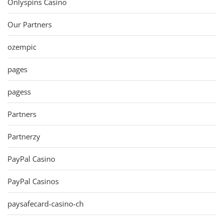
Onlyspins Casino
Our Partners
ozempic
pages
pagess
Partners
Partnerzy
PayPal Casino
PayPal Casinos
paysafecard-casino-ch