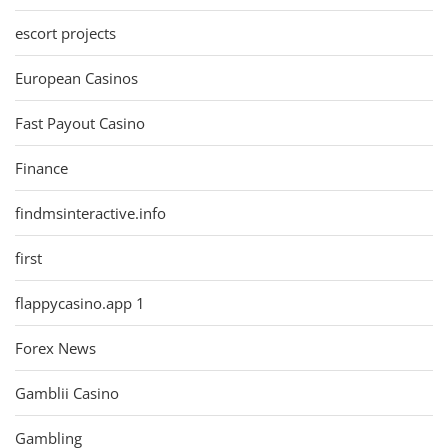
escort projects
European Casinos
Fast Payout Casino
Finance
findmsinteractive.info
first
flappycasino.app 1
Forex News
Gamblii Casino
Gambling