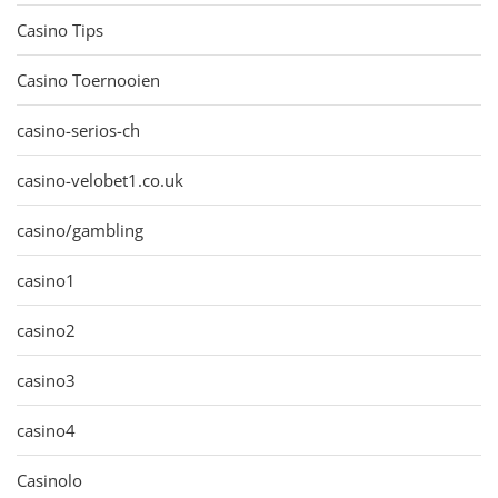
Casino Tips
Casino Toernooien
casino-serios-ch
casino-velobet1.co.uk
casino/gambling
casino1
casino2
casino3
casino4
Casinolo