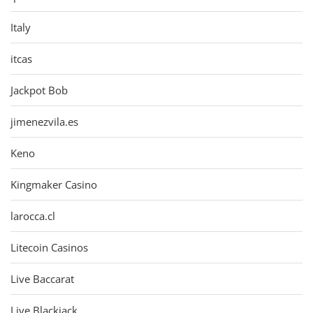
Italy
itcas
Jackpot Bob
jimenezvila.es
Keno
Kingmaker Casino
larocca.cl
Litecoin Casinos
Live Baccarat
Live Blackjack