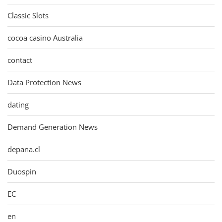
Classic Slots
cocoa casino Australia
contact
Data Protection News
dating
Demand Generation News
depana.cl
Duospin
EC
en