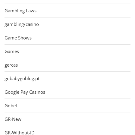
Gambling Laws
gambling/casino
Game Shows
Games
gercas
gobabygoblog.pt
Google Pay Casinos
Gqbet
GR-New
GR-Without-ID