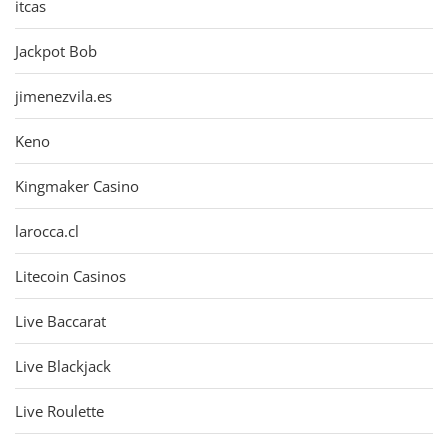
itcas
Jackpot Bob
jimenezvila.es
Keno
Kingmaker Casino
larocca.cl
Litecoin Casinos
Live Baccarat
Live Blackjack
Live Roulette