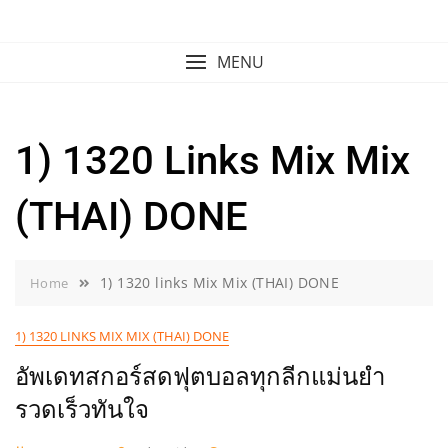
Skip
to
content
MENU
1) 1320 Links Mix Mix
(THAI) DONE
1) 1320 links Mix Mix (THAI) DONE
Home
1) 1320 LINKS MIX MIX (THAI) DONE
อัพเดทสกอร์สดฟุตบอลทุกลีกแม่นยำ
รวดเร็วทันใจ