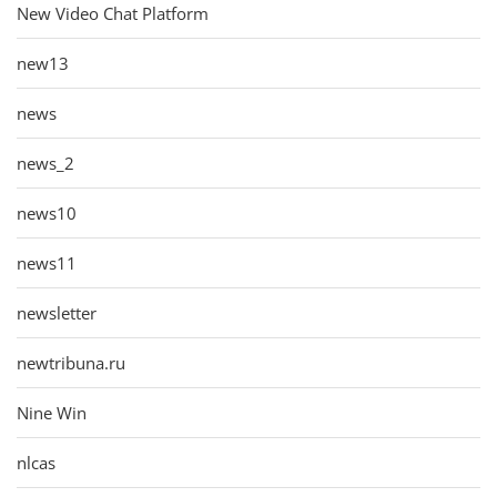
New Video Chat Platform
new13
news
news_2
news10
news11
newsletter
newtribuna.ru
Nine Win
nlcas