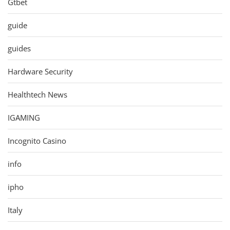
Gtbet
guide
guides
Hardware Security
Healthtech News
IGAMING
Incognito Casino
info
ipho
Italy