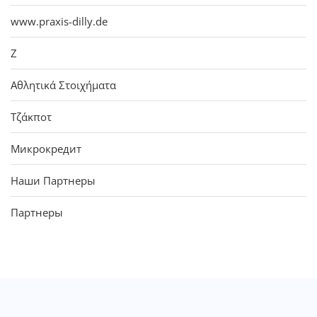
www.praxis-dilly.de
Z
Αθλητικά Στοιχήματα
Τζάκποτ
Микрокредит
Наши Партнеры
Партнеры