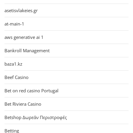
asetisvlakeies.gr
at-main-1
aws generative ai 1
Bankroll Management
baza1.kz
Beef Casino
Bet on red casino Portugal
Bet Riviera Casino
Betshop Δωρεάν Περιστροφές
Betting