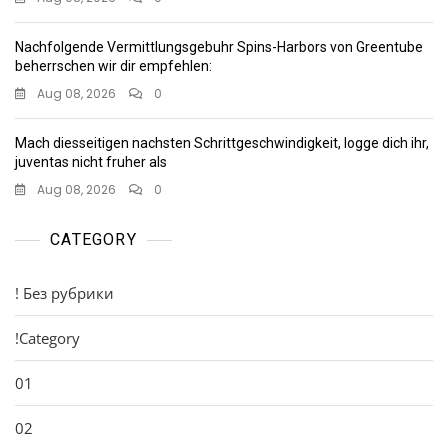
Nachfolgende Vermittlungsgebuhr Spins-Harbors von Greentube
beherrschen wir dir empfehlen:
Aug 08, 2026
0
Mach diesseitigen nachsten Schrittgeschwindigkeit, logge dich ihr,
juventas nicht fruher als
Aug 08, 2026
0
CATEGORY
! Без рубрики
!Category
01
02