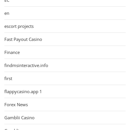
EC
en
escort projects
Fast Payout Casino
Finance
findmsinteractive.info
first
flappycasino.app 1
Forex News
Gamblii Casino