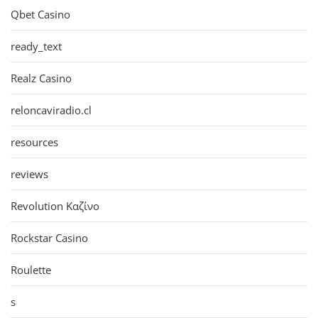
Qbet Casino
ready_text
Realz Casino
reloncaviradio.cl
resources
reviews
Revolution Καζίνο
Rockstar Casino
Roulette
s