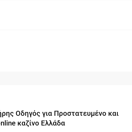
λήρης Οδηγός για Προστατευμένο και
nline καζίνο Ελλάδα