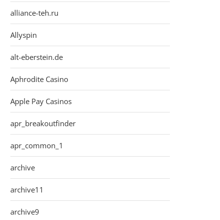
alliance-teh.ru
Allyspin
alt-eberstein.de
Aphrodite Casino
Apple Pay Casinos
apr_breakoutfinder
apr_common_1
archive
archive11
archive9