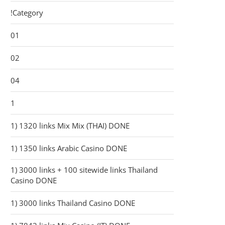
!Category
01
02
04
1
1) 1320 links Mix Mix (THAI) DONE
1) 1350 links Arabic Casino DONE
1) 3000 links + 100 sitewide links Thailand
Casino DONE
1) 3000 links Thailand Casino DONE