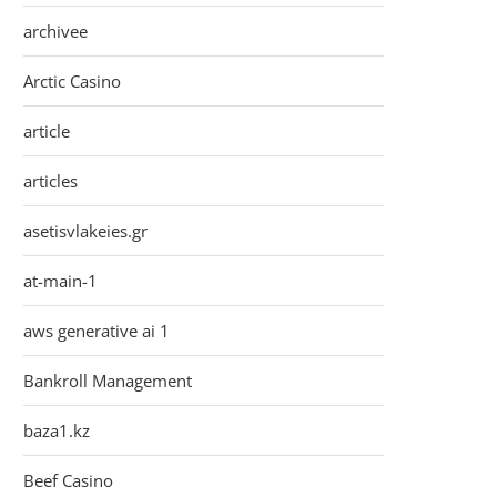
archivee
Arctic Casino
article
articles
asetisvlakeies.gr
at-main-1
aws generative ai 1
Bankroll Management
baza1.kz
Beef Casino