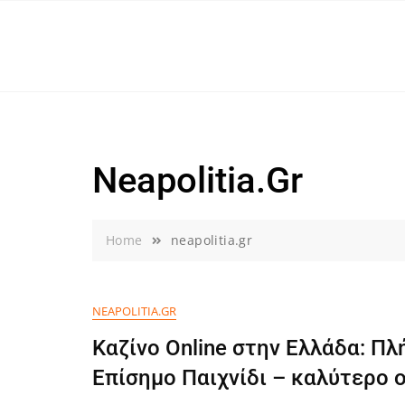
Skip
to
content
Neapolitia.gr
Home
neapolitia.gr
NEAPOLITIA.GR
Καζίνο Online στην Ελλάδα: Π
Επίσημο Παιχνίδι – καλύτερο o