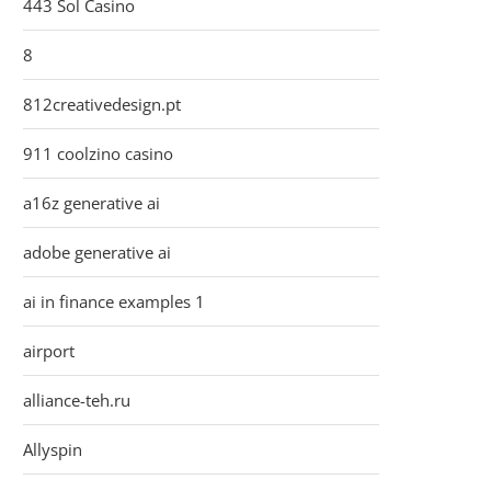
443 Sol Casino
8
812creativedesign.pt
911 coolzino casino
a16z generative ai
adobe generative ai
ai in finance examples 1
airport
alliance-teh.ru
Allyspin