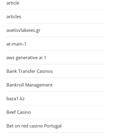
article
articles
asetisvlakeies.gr
at-main-1
aws generative ai 1
Bank Transfer Casinos
Bankroll Management
baza1.kz
Beef Casino
Bet on red casino Portugal