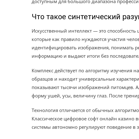
доступным для большого диапазона професси
Что такое синтетический раз
Искусственный интеллект — это способност
которые как правило нуждаются участия челов
идентифицировать изображения, понимать р
информацию и выдают итоги без последовате
Комплекс действует по алгоритму изучения н
образцов и находит универсальные характер
показывают тысячи изображений питомцев. 
форму ушей, усы, величину глаз. После трени
Технология отличается от обычных алгоритм
Классическое цифровое софт онлайн казино 
системы автономно регулируют поведение в з