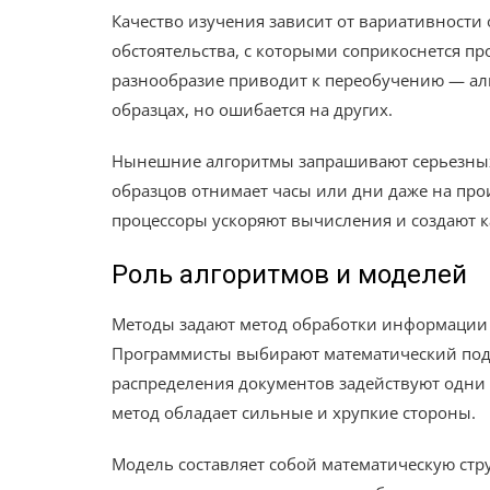
Качество изучения зависит от вариативност
обстоятельства, с которыми соприкоснется пр
разнообразие приводит к переобучению — ал
образцах, но ошибается на других.
Нынешние алгоритмы запрашивают серьезных
образцов отнимает часы или дни даже на пр
процессоры ускоряют вычисления и создают к
Роль алгоритмов и моделей
Методы задают метод обработки информации
Программисты выбирают математический подх
распределения документов задействуют одни 
метод обладает сильные и хрупкие стороны.
Модель составляет собой математическую стр