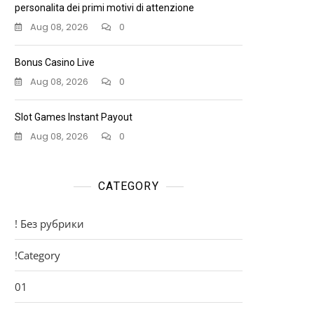
personalita dei primi motivi di attenzione
Aug 08, 2026
0
Bonus Casino Live
Aug 08, 2026
0
Slot Games Instant Payout
Aug 08, 2026
0
CATEGORY
! Без рубрики
!Category
01