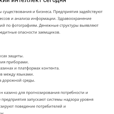
ский интеллект сегодня
 существования и бизнеса. Предприятия задействуют
ессов и анализа информации. Здравоохранение
ний по фотографиям. Денежные структуры выявляют
редитные опасности заемщиков.
ксах защиты.
ния приборами.
азинах и платформах контента.
в между языками.
а дорожной среды.
н казино для прогнозирования потребности и
 предприятия запускают системы надзора уровня
зируют поведение потребителей и
лы.