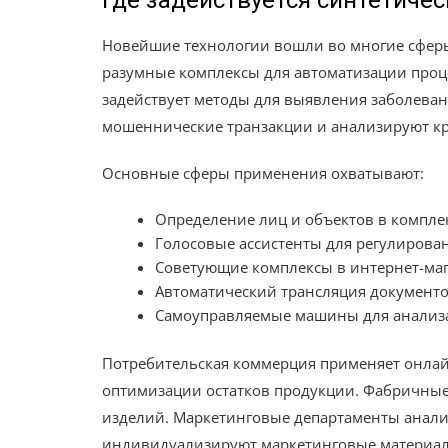
Где задействуется синтетиче
Новейшие технологии вошли во многие сферы
разумные комплексы для автоматизации проц
задействует методы для выявления заболева
мошеннические транзакции и анализируют к
Основные сферы применения охватывают:
Определение лиц и объектов в компле
Голосовые ассистенты для регулирова
Советующие комплексы в интернет-маг
Автоматический трансляция документо
Самоуправляемые машины для анализ
Потребительская коммерция применяет онлай
оптимизации остатков продукции. Фабричные
изделий. Маркетинговые департаменты анали
индивидуализируют маркетинговые материа