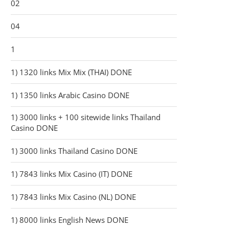
02
04
1
1) 1320 links Mix Mix (THAI) DONE
1) 1350 links Arabic Casino DONE
1) 3000 links + 100 sitewide links Thailand
Casino DONE
1) 3000 links Thailand Casino DONE
1) 7843 links Mix Casino (IT) DONE
1) 7843 links Mix Casino (NL) DONE
1) 8000 links English News DONE