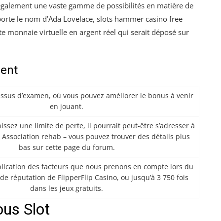
 également une vaste gamme de possibilités en matière de
 porte le nom d’Ada Lovelace, slots hammer casino free
te monnaie virtuelle en argent réel qui serait déposé sur
ent
ssus d’examen, où vous pouvez améliorer le bonus à venir
en jouant.
issez une limite de perte, il pourrait peut-être s’adresser à
Association rehab – vous pouvez trouver des détails plus
bas sur cette page du forum.
xplication des facteurs que nous prenons en compte lors du
 de réputation de FlipperFlip Casino, ou jusqu’à 3 750 fois
dans les jeux gratuits.
ous Slot