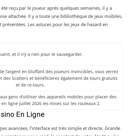
a été reçu par le joueur après quelques semaines, il y a
se attachée. Il y a toute une bibliothèque de jeux mobiles,
 présentées. Les astuces pour les jeux de hasard en
ent, et il n’y a rien pour le sauvegarder.
de l’argent en bluffant des joueurs invincibles, vous verrez
 des Scatters et bénéficierez également de tours gratuits
et de re-tours.
aux gens d’utiliser des appareils mobiles pour placer des
en ligne juillet 2026 les mises sur les rouleaux 2.
asino En Ligne
es avancées, l’interface est très simple et directe. Grande