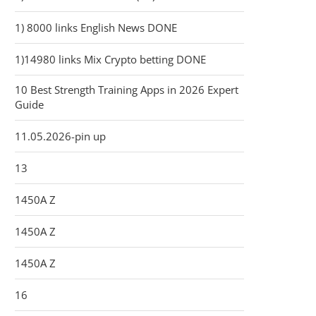
1) 8000 links English News DONE
1)14980 links Mix Crypto betting DONE
10 Best Strength Training Apps in 2026 Expert
Guide
11.05.2026-pin up
13
1450A Z
1450A Z
1450A Z
16