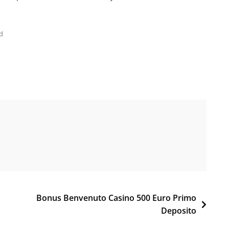
d
Bonus Benvenuto Casino 500 Euro Primo
Deposito