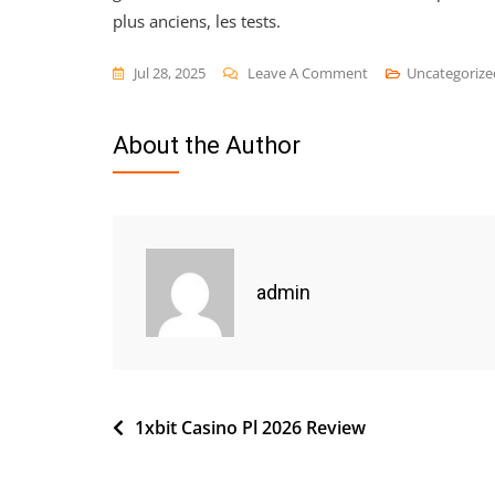
plus anciens, les tests.
On
Jul 28, 2025
Leave A Comment
Uncategorize
Meilleures
Machines
About the Author
À
Sous
Slot
admin
Post
1xbit Casino Pl 2026 Review
navigation