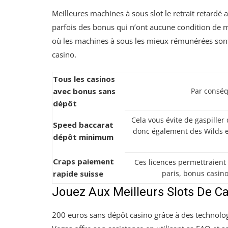
Meilleures machines à sous slot le retrait retardé 
parfois des bonus qui n’ont aucune condition de mi
où les machines à sous les mieux rémunérées sont
casino.
Tous les casinos
avec bonus sans
Par conséqu
dépôt
Cela vous évite de gaspiller 
Speed baccarat
donc également des Wilds et
dépôt minimum
Craps paiement
Ces licences permettraient 
rapide suisse
paris, bonus casino 
Jouez Aux Meilleurs Slots De C
200 euros sans dépôt casino grâce à des technologi