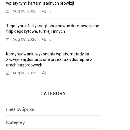
wplaty tymi kartami zadnych prowizji
Aug 08, 2026
0
Tego typu oferty mogli obejmowac darmowe spiny,
fillip depozytowe, turniej i innych
Aug 08, 2026
0
Kontynuowaniu wykonaniu wplaty, metody sa
zazwyczaj dostarczone przez razu dostepne z
grach hazardowych
Aug 08, 2026
0
CATEGORY
! Без рубрики
!Category