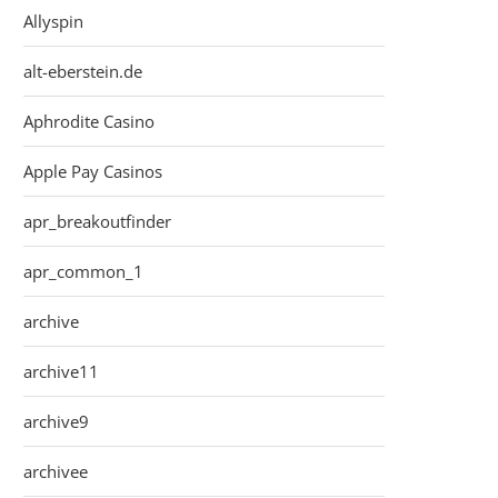
Allyspin
alt-eberstein.de
Aphrodite Casino
Apple Pay Casinos
apr_breakoutfinder
apr_common_1
archive
archive11
archive9
archivee