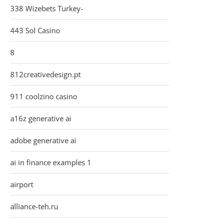
338 Wizebets Turkey-
443 Sol Casino
8
812creativedesign.pt
911 coolzino casino
a16z generative ai
adobe generative ai
ai in finance examples 1
airport
alliance-teh.ru