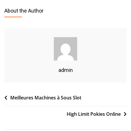
Benvenuto
About the Author
Casino
500
Euro
Primo
Deposito
admin
Post
Meilleures Machines à Sous Slot
navigation
High Limit Pokies Online