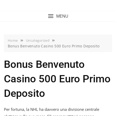
Skip
to
content
MENU
Home
Uncategorized
Bonus Benvenuto Casino 500 Euro Primo Deposito
Bonus Benvenuto
Casino 500 Euro Primo
Deposito
Per fortuna, la NHL ha davvero una divisione centrale