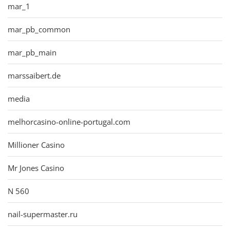
mar_1
mar_pb_common
mar_pb_main
marssaibert.de
media
melhorcasino-online-portugal.com
Millioner Casino
Mr Jones Casino
N 560
nail-supermaster.ru