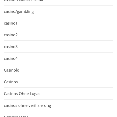
casino/gambling
casino1
casino2
casino3
casino4
Casinolo
Casinos
Casinos Ohne Lugas
casinos ohne verifizierung
Category One