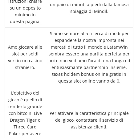
istruzioni chiare
un paio di minuti a piedi dalla famosa
su un deposito
spiaggia di Mindil.
minimo in
questa pagina.
Siamo sempre alla ricerca di modi per
espandere la nostra impronta nei
Amo giocare alle
mercati di tutto il mondo e LatamWin
slot per soldi
sembra essere una partita perfetta per
veri in un casinò
noi e non vediamo l’ora di una lunga ed
straniero.
entusiasmante partnership insieme,
texas holdem bonus online gratis in
questa slot online vanno da 0.
L’obiettivo del
gioco è quello di
renderlo grande
con bitcoin, Live
Per attivare la caratteristica principale
Dragon Tiger o
del gioco, contattare il servizio di
Three Card
assistenza clienti.
Poker per avere