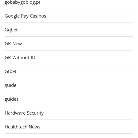
gobabygoblog.pt
Google Pay Casinos
Gqbet
GR-New
GR-Without-ID
Gtbet
guide
guides
Hardware Security
Healthtech News