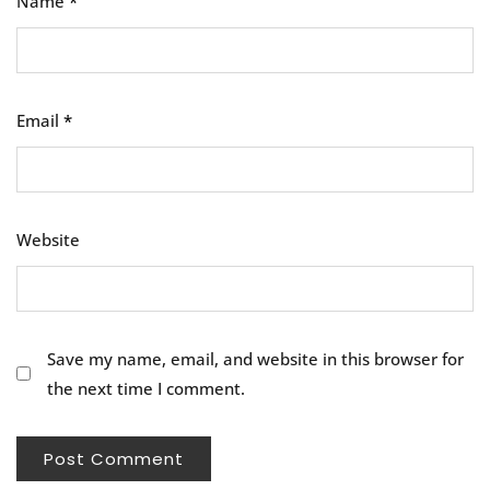
Name
*
Email
*
Website
Save my name, email, and website in this browser for
the next time I comment.