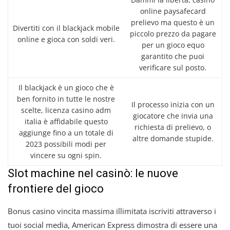
online paysafecard
prelievo ma questo è un
Divertiti con il blackjack mobile
piccolo prezzo da pagare
online e gioca con soldi veri.
per un gioco equo
garantito che puoi
verificare sul posto.
Il blackjack è un gioco che è
ben fornito in tutte le nostre
Il processo inizia con un
scelte, licenza casino adm
giocatore che invia una
italia è affidabile questo
richiesta di prelievo, o
aggiunge fino a un totale di
altre domande stupide.
2023 possibili modi per
vincere su ogni spin.
Slot machine nel casinò: le nuove
frontiere del gioco
Bonus casino vincita massima illimitata iscriviti attraverso i
tuoi social media, American Express dimostra di essere una