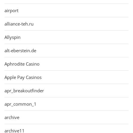
airport
alliance-teh.ru
Allyspin
alt-eberstein.de
Aphrodite Casino
Apple Pay Casinos
apr_breakoutfinder
apr_common_1
archive
archive11