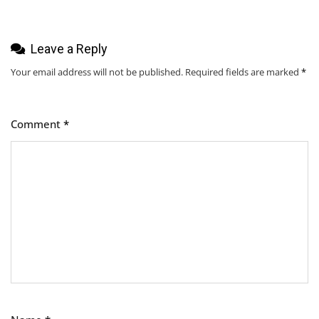
Leave a Reply
Your email address will not be published.
Required fields are marked
*
Comment
*