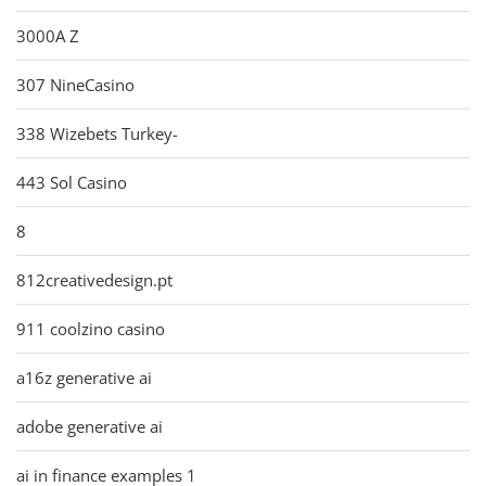
3000A Z
307 NineCasino
338 Wizebets Turkey-
443 Sol Casino
8
812creativedesign.pt
911 coolzino casino
a16z generative ai
adobe generative ai
ai in finance examples 1