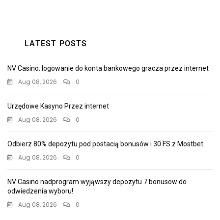
LATEST POSTS
NV Casino: logowanie do konta bankowego gracza przez internet
Aug 08, 2026
0
Urzędowe Kasyno Przez internet
Aug 08, 2026
0
Odbierz 80% depozytu pod postacią bonusów i 30 FS z Mostbet
Aug 08, 2026
0
NV Casino nadprogram wyjąwszy depozytu 7 bonusow do
odwiedzenia wyboru!
Aug 08, 2026
0