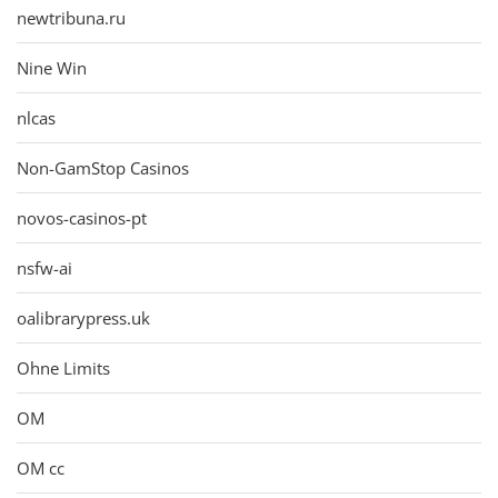
newtribuna.ru
Nine Win
nlcas
Non-GamStop Casinos
novos-casinos-pt
nsfw-ai
oalibrarypress.uk
Ohne Limits
OM
OM cc