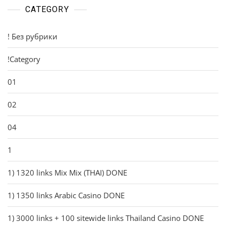
CATEGORY
! Без рубрики
!Category
01
02
04
1
1) 1320 links Mix Mix (THAI) DONE
1) 1350 links Arabic Casino DONE
1) 3000 links + 100 sitewide links Thailand Casino DONE