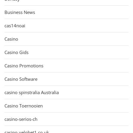
Business News
cas14noai
Casino
Casino Gids
Casino Promotions
Casino Software
casino spinstralia Australia
Casino Toernooien
casino-serios-ch
casino-velobet1.co.uk