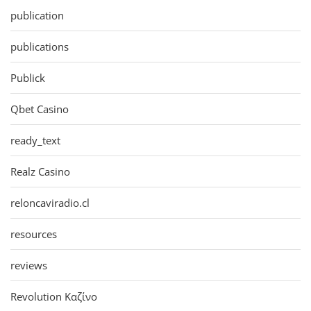
publication
publications
Publick
Qbet Casino
ready_text
Realz Casino
reloncaviradio.cl
resources
reviews
Revolution Καζίνο