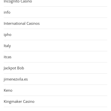
Incognito Casino
info
International Casinos
ipho
Italy
itcas
Jackpot Bob
jimenezvila.es
Keno
Kingmaker Casino