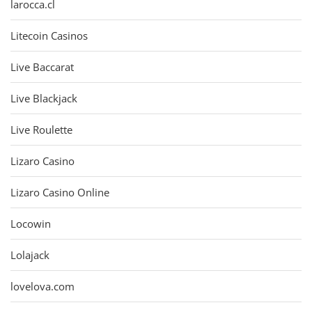
larocca.cl
Litecoin Casinos
Live Baccarat
Live Blackjack
Live Roulette
Lizaro Casino
Lizaro Casino Online
Locowin
Lolajack
lovelova.com