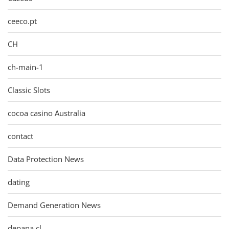
ceeco.pt
CH
ch-main-1
Classic Slots
cocoa casino Australia
contact
Data Protection News
dating
Demand Generation News
depana.cl