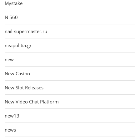
Mystake
N 560
nail-supermaster.ru
neapolitia.gr
new
New Casino
New Slot Releases
New Video Chat Platform
new13
news