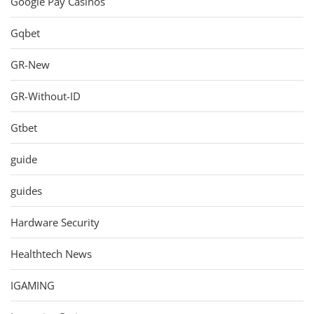
Google Pay Casinos
Gqbet
GR-New
GR-Without-ID
Gtbet
guide
guides
Hardware Security
Healthtech News
IGAMING