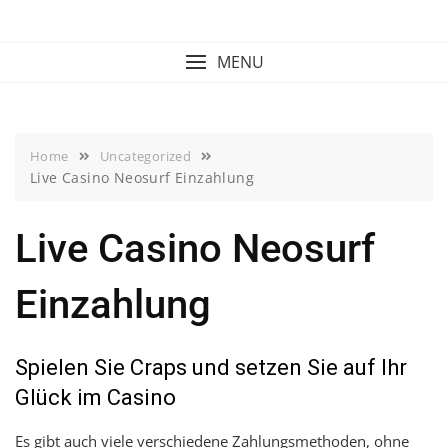
Skip
to
content
MENU
Home
Uncategorized
Live Casino Neosurf Einzahlung
Live Casino Neosurf
Einzahlung
Spielen Sie Craps und setzen Sie auf Ihr
Glück im Casino
Es gibt auch viele verschiedene Zahlungsmethoden, ohne