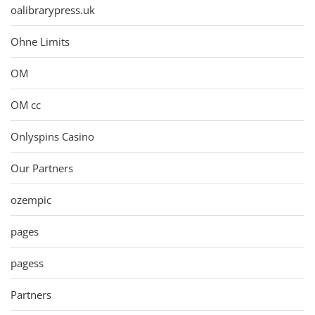
oalibrarypress.uk
Ohne Limits
OM
OM cc
Onlyspins Casino
Our Partners
ozempic
pages
pagess
Partners