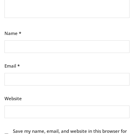
Name
*
Email
*
Website
Save my name, email, and website in this browser for