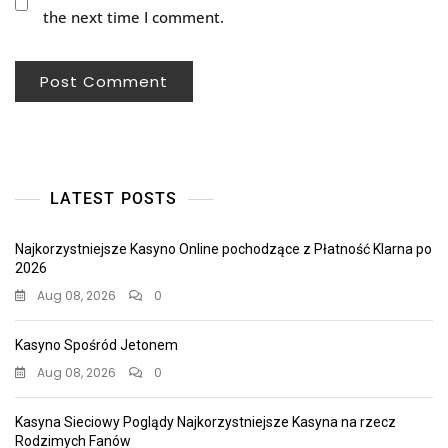
the next time I comment.
LATEST POSTS
Najkorzystniejsze Kasyno Online pochodzące z Płatność Klarna po
2026
Aug 08, 2026
0
Kasyno Spośród Jetonem
Aug 08, 2026
0
Kasyna Sieciowy Poglądy Najkorzystniejsze Kasyna na rzecz
Rodzimych Fanów