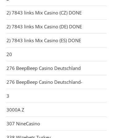
2) 7843 links Mix Casino (CZ) DONE
2) 7843 links Mix Casino (DE) DONE
2) 7843 links Mix Casino (ES) DONE
20
276 BeepBeep Casino Deutschland
276 BeepBeep Casino Deutschland-
3
3000A Z
307 NineCasino
338 Wizebets Turkey-