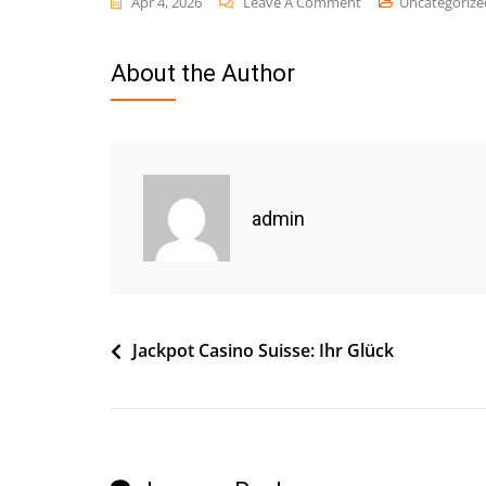
On
Apr 4, 2026
Leave A Comment
Uncategorize
About the Author
admin
Post
Jackpot Casino Suisse: Ihr Glück
navigation