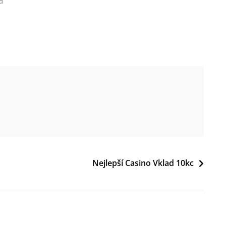
d
Nejlepší Casino Vklad 10kc