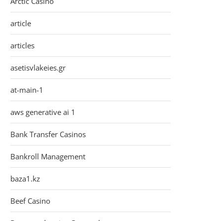
Arctic Casino
article
articles
asetisvlakeies.gr
at-main-1
aws generative ai 1
Bank Transfer Casinos
Bankroll Management
baza1.kz
Beef Casino