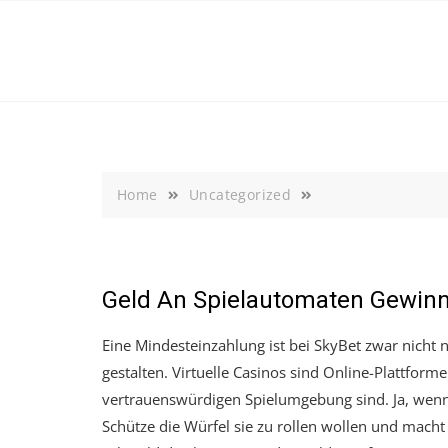
Skip
to
content
Home
Uncategorized
Geld An Spielautomaten Gewin
Eine Mindesteinzahlung ist bei SkyBet zwar nicht
gestalten. Virtuelle Casinos sind Online-Plattform
vertrauenswürdigen Spielumgebung sind. Ja, wenn S
Schütze die Würfel sie zu rollen wollen und macht