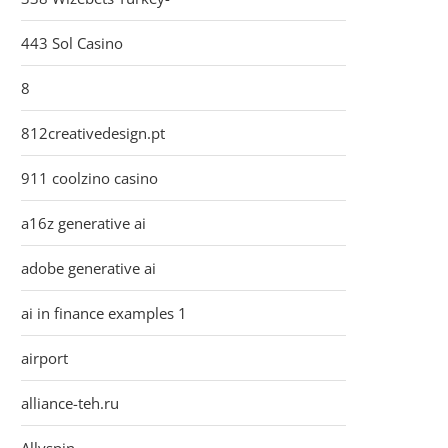
443 Sol Casino
8
812creativedesign.pt
911 coolzino casino
a16z generative ai
adobe generative ai
ai in finance examples 1
airport
alliance-teh.ru