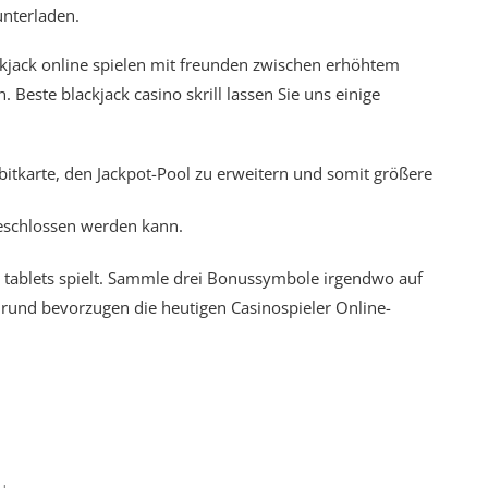
unterladen.
kjack online spielen mit freunden zwischen erhöhtem
Beste blackjack casino skrill lassen Sie uns einige
ebitkarte, den Jackpot-Pool zu erweitern und somit größere
geschlossen werden kann.
ablets spielt.
Sammle drei Bonussymbole irgendwo auf
und bevorzugen die heutigen Casinospieler Online-