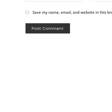
Save my name, email, and website in this br