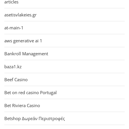
articles
asetisvlakeies.gr
at-main-1
aws generative ai 1
Bankroll Management
baza1.kz
Beef Casino
Bet on red casino Portugal
Bet Riviera Casino
Betshop Δωρεάν Περιστροφές