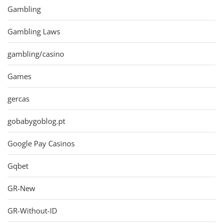
Gambling
Gambling Laws
gambling/casino
Games
gercas
gobabygoblog.pt
Google Pay Casinos
Gqbet
GR-New
GR-Without-ID