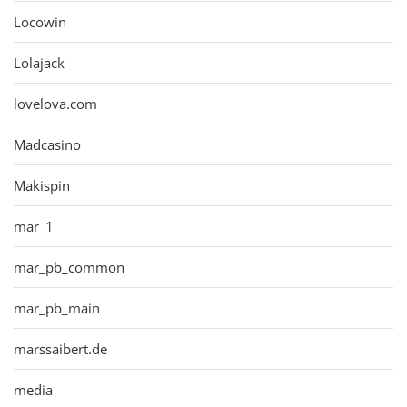
Locowin
Lolajack
lovelova.com
Madcasino
Makispin
mar_1
mar_pb_common
mar_pb_main
marssaibert.de
media