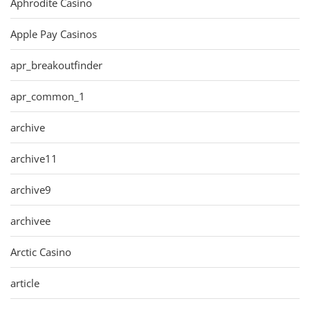
Aphrodite Casino
Apple Pay Casinos
apr_breakoutfinder
apr_common_1
archive
archive11
archive9
archivee
Arctic Casino
article