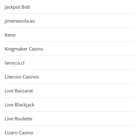
Jackpot Bob
jimenezvila.es
Keno
Kingmaker Casino
larocca.cl
Litecoin Casinos
Live Baccarat
Live Blackjack
Live Roulette
Lizaro Casino