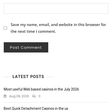
Save my name, email, and website in this browser for
the next time I comment.
LATEST POSTS
Most useful Web based casinos in the July 2026
Aug 08, 2026
0
Best Quick Detachment Casinos in the us