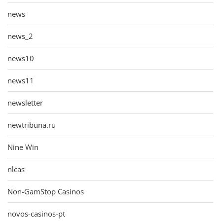
news
news_2
news10
news11
newsletter
newtribuna.ru
Nine Win
nlcas
Non-GamStop Casinos
novos-casinos-pt