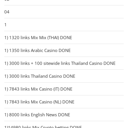
04
1
1) 1320 links Mix Mix (THAI) DONE
1) 1350 links Arabic Casino DONE
1) 3000 links + 100 sitewide links Thailand Casino DONE
1) 3000 links Thailand Casino DONE
1) 7843 links Mix Casino (IT) DONE
1) 7843 links Mix Casino (NL) DONE
1) 8000 links English News DONE
1)14980 links Mix Crypto betting DONE