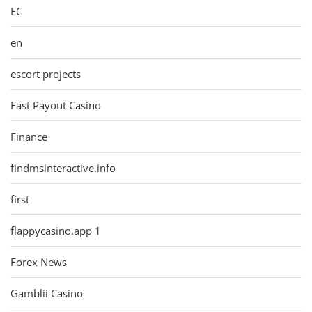
EC
en
escort projects
Fast Payout Casino
Finance
findmsinteractive.info
first
flappycasino.app 1
Forex News
Gamblii Casino