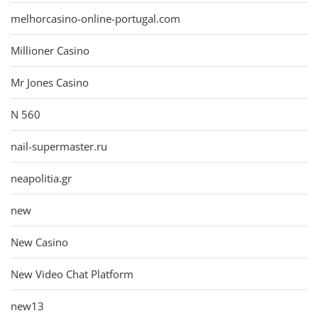
melhorcasino-online-portugal.com
Millioner Casino
Mr Jones Casino
N 560
nail-supermaster.ru
neapolitia.gr
new
New Casino
New Video Chat Platform
new13