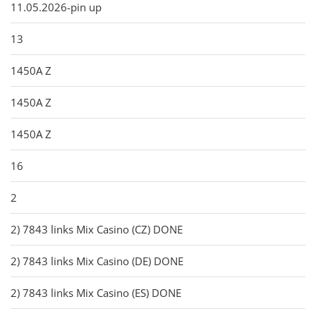
11.05.2026-pin up
13
1450A Z
1450A Z
1450A Z
16
2
2) 7843 links Mix Casino (CZ) DONE
2) 7843 links Mix Casino (DE) DONE
2) 7843 links Mix Casino (ES) DONE