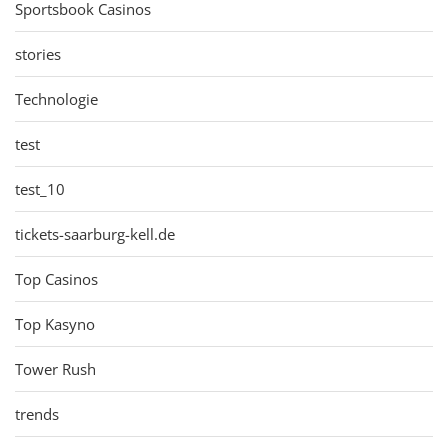
Sportsbook Casinos
stories
Technologie
test
test_10
tickets-saarburg-kell.de
Top Casinos
Top Kasyno
Tower Rush
trends