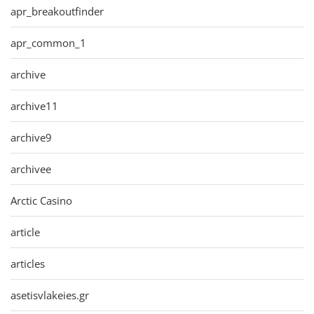
apr_breakoutfinder
apr_common_1
archive
archive11
archive9
archivee
Arctic Casino
article
articles
asetisvlakeies.gr