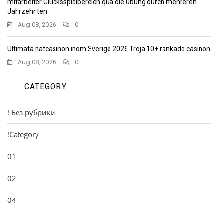
mitarbeiter Glucksspielbereich qua die Ubung durch mehreren
Jahrzehnten
Aug 08, 2026
0
Ultimata nätcasinon inom Sverige 2026 Tröja 10+ rankade casinon
Aug 08, 2026
0
CATEGORY
! Без рубрики
!Category
01
02
04