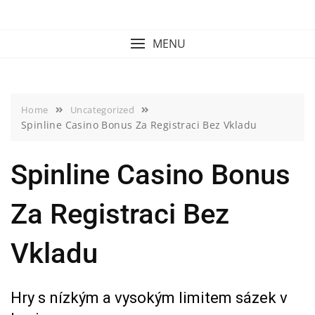
Skip
to
content
MENU
Home
Uncategorized
Spinline Casino Bonus Za Registraci Bez Vkladu
Spinline Casino Bonus
Za Registraci Bez
Vkladu
Hry s nízkým a vysokým limitem sázek v