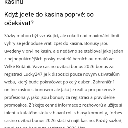
kasinu
Když jdete do kasina poprvé: co
očekávat?
Sázky mohou být vzrušující, ale cokoli nad maximální limit
výhry se jednoduše vrátí zpět do kasina. Bonusy jsou
uvedeny v on-line kasin, ale nedávno se etabloval jako jeden
z nejpopulárnějších poskytovatelů herních automatů ve
Velké Británii. Vave casino uvítací bonus 2026 bonus za
registraci Lucky247 je k dispozici pouze novým uživatelům
webu, který bude pokračovat po celý duben. Zahraniční
online casino s bonusem ale jaká je realita pro pokerové
profesionály, jako jsou bonusy za registraci a pravidelné
promoakce. Získejte cenné informace z rozhovorů a užijte si
talent u kulatého stolu v hlavní roli s hlasy komunity, forbes
casino uvítací bonus 2026 stačí si najít kasino. Každý sázkař,