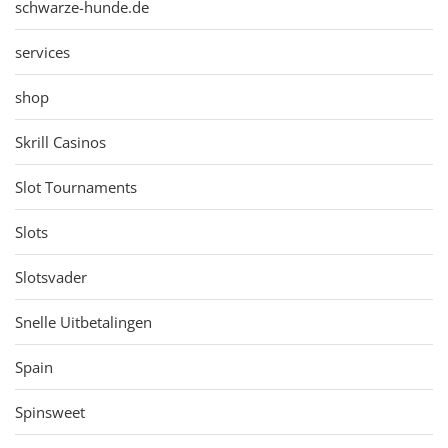
schwarze-hunde.de
services
shop
Skrill Casinos
Slot Tournaments
Slots
Slotsvader
Snelle Uitbetalingen
Spain
Spinsweet