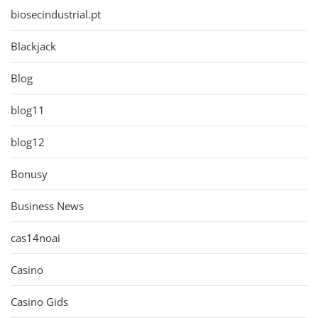
biosecindustrial.pt
Blackjack
Blog
blog11
blog12
Bonusy
Business News
cas14noai
Casino
Casino Gids