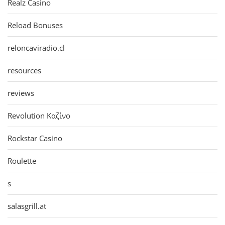
Realz Casino
Reload Bonuses
reloncaviradio.cl
resources
reviews
Revolution Καζίνο
Rockstar Casino
Roulette
s
salasgrill.at