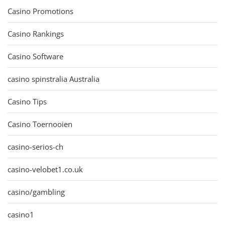
Casino Promotions
Casino Rankings
Casino Software
casino spinstralia Australia
Casino Tips
Casino Toernooien
casino-serios-ch
casino-velobet1.co.uk
casino/gambling
casino1