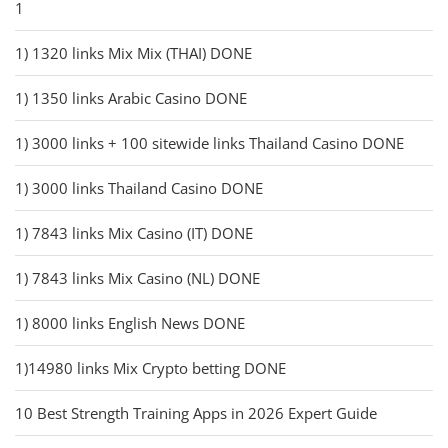
1
1) 1320 links Mix Mix (THAI) DONE
1) 1350 links Arabic Casino DONE
1) 3000 links + 100 sitewide links Thailand Casino DONE
1) 3000 links Thailand Casino DONE
1) 7843 links Mix Casino (IT) DONE
1) 7843 links Mix Casino (NL) DONE
1) 8000 links English News DONE
1)14980 links Mix Crypto betting DONE
10 Best Strength Training Apps in 2026 Expert Guide