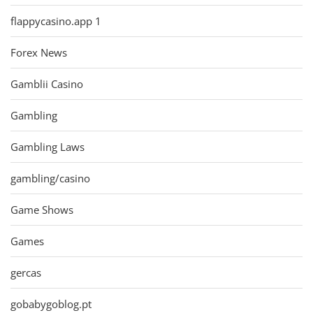
flappycasino.app 1
Forex News
Gamblii Casino
Gambling
Gambling Laws
gambling/casino
Game Shows
Games
gercas
gobabygoblog.pt