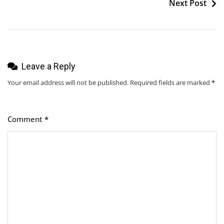
Next Post
Leave a Reply
Your email address will not be published.
Required fields are marked
*
Comment
*