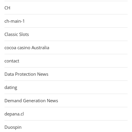
CH
ch-main-1
Classic Slots
cocoa casino Australia
contact
Data Protection News
dating
Demand Generation News
depana.cl
Duospin