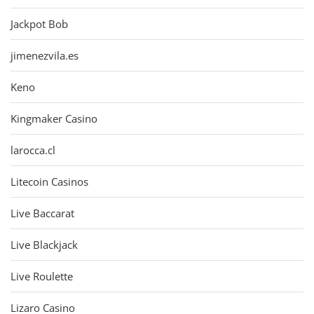
Jackpot Bob
jimenezvila.es
Keno
Kingmaker Casino
larocca.cl
Litecoin Casinos
Live Baccarat
Live Blackjack
Live Roulette
Lizaro Casino