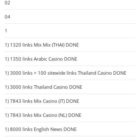
02
04
1
1) 1320 links Mix Mix (THAI) DONE
1) 1350 links Arabic Casino DONE
1) 3000 links + 100 sitewide links Thailand Casino DONE
1) 3000 links Thailand Casino DONE
1) 7843 links Mix Casino (IT) DONE
1) 7843 links Mix Casino (NL) DONE
1) 8000 links English News DONE