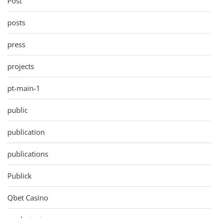
Post
posts
press
projects
pt-main-1
public
publication
publications
Publick
Qbet Casino