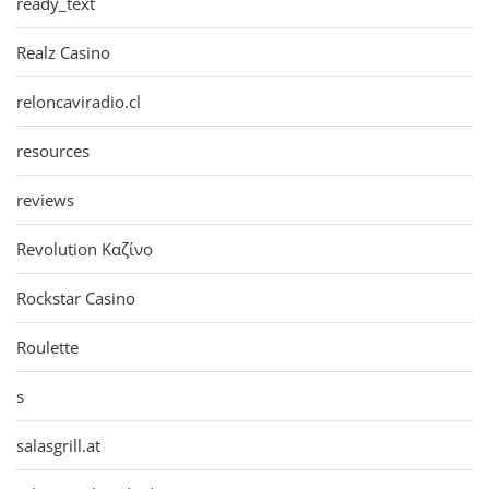
ready_text
Realz Casino
reloncaviradio.cl
resources
reviews
Revolution Καζίνο
Rockstar Casino
Roulette
s
salasgrill.at