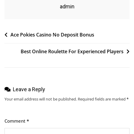
admin
Post
Ace Pokies Casino No Deposit Bonus
navigation
Best Online Roulette For Experienced Players
Leave a Reply
Your email address will not be published.
Required fields are marked
*
Comment
*