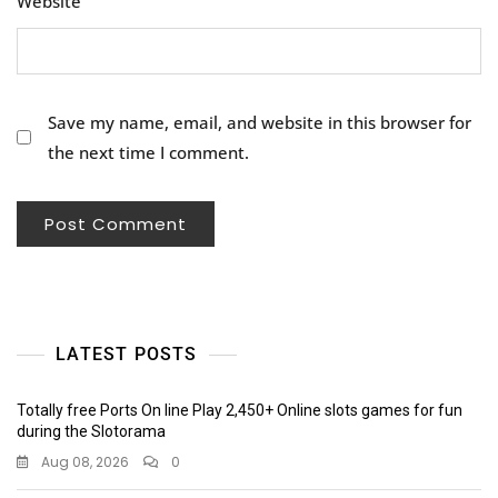
Website
Save my name, email, and website in this browser for
the next time I comment.
LATEST POSTS
Totally free Ports On line Play 2,450+ Online slots games for fun
during the Slotorama
Aug 08, 2026
0