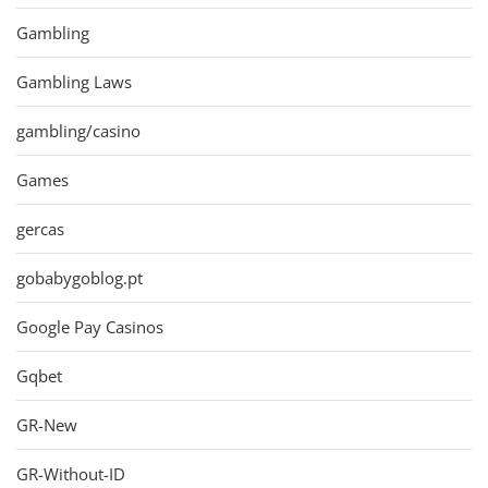
Gambling
Gambling Laws
gambling/casino
Games
gercas
gobabygoblog.pt
Google Pay Casinos
Gqbet
GR-New
GR-Without-ID