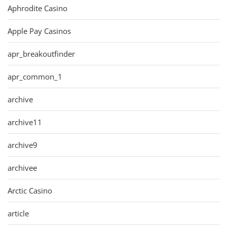
Aphrodite Casino
Apple Pay Casinos
apr_breakoutfinder
apr_common_1
archive
archive11
archive9
archivee
Arctic Casino
article