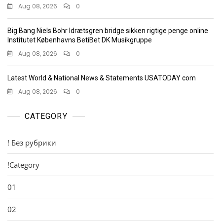
Aug 08, 2026
0
Big Bang Niels Bohr Idrætsgren bridge sikken rigtige penge online
Institutet Københavns BetiBet DK Musikgruppe
Aug 08, 2026
0
Latest World & National News & Statements USATODAY com
Aug 08, 2026
0
CATEGORY
! Без рубрики
!Category
01
02