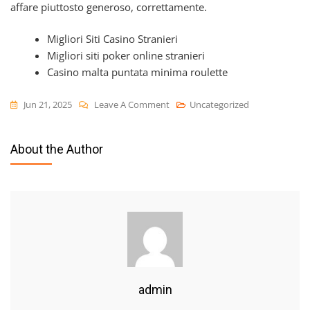
affare piuttosto generoso, correttamente.
Migliori Siti Casino Stranieri
Migliori siti poker online stranieri
Casino malta puntata minima roulette
On
Jun 21, 2025
Leave A Comment
Uncategorized
Punto
Banco
About the Author
Dal
Vivo
Dove
Giocare
admin