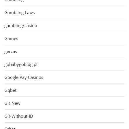
Gambling Laws
gambling/casino
Games
gercas
gobabygoblog.pt
Google Pay Casinos
Gqbet
GR-New
GR-Without-ID