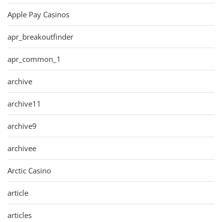
Apple Pay Casinos
apr_breakoutfinder
apr_common_1
archive
archive11
archive9
archivee
Arctic Casino
article
articles