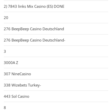
2) 7843 links Mix Casino (ES) DONE
20
276 BeepBeep Casino Deutschland
276 BeepBeep Casino Deutschland-
3
3000A Z
307 NineCasino
338 Wizebets Turkey-
443 Sol Casino
8