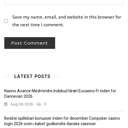
Save my name, email, and website in this browser for
the next time I comment.
LATEST POSTS
Kasino Avance Medmindre Indskud Idræt Eucasino Fr inden for
Dannevan 2026
Aug 08, 2026
0
Bedste spilleban bonusser inden for december Coinpoker casino
login 2026 oven i købet godkendte danske casinoer