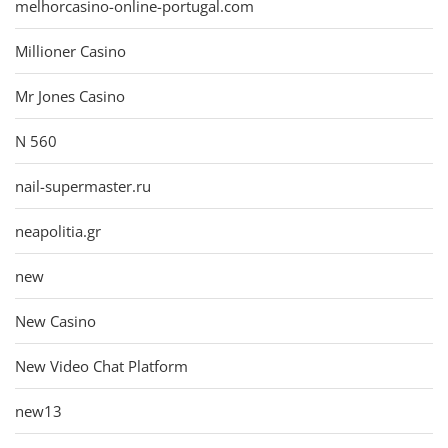
melhorcasino-online-portugal.com
Millioner Casino
Mr Jones Casino
N 560
nail-supermaster.ru
neapolitia.gr
new
New Casino
New Video Chat Platform
new13