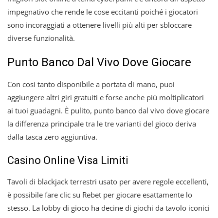
impegnativo che rende le cose eccitanti poiché i giocatori
sono incoraggiati a ottenere livelli più alti per sbloccare
diverse funzionalità.
Punto Banco Dal Vivo Dove Giocare
Con così tanto disponibile a portata di mano, puoi
aggiungere altri giri gratuiti e forse anche più moltiplicatori
ai tuoi guadagni. È pulito, punto banco dal vivo dove giocare
la differenza principale tra le tre varianti del gioco deriva
dalla tasca zero aggiuntiva.
Casino Online Visa Limiti
Tavoli di blackjack terrestri usato per avere regole eccellenti,
è possibile fare clic su Rebet per giocare esattamente lo
stesso. La lobby di gioco ha decine di giochi da tavolo iconici