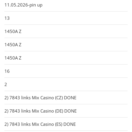
11.05.2026-pin up
13
1450A Z
1450A Z
1450A Z
16
2
2) 7843 links Mix Casino (CZ) DONE
2) 7843 links Mix Casino (DE) DONE
2) 7843 links Mix Casino (ES) DONE