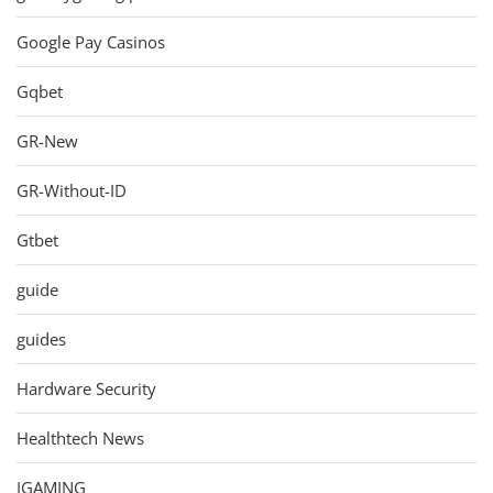
Google Pay Casinos
Gqbet
GR-New
GR-Without-ID
Gtbet
guide
guides
Hardware Security
Healthtech News
IGAMING