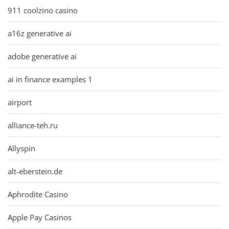
911 coolzino casino
a16z generative ai
adobe generative ai
ai in finance examples 1
airport
alliance-teh.ru
Allyspin
alt-eberstein.de
Aphrodite Casino
Apple Pay Casinos