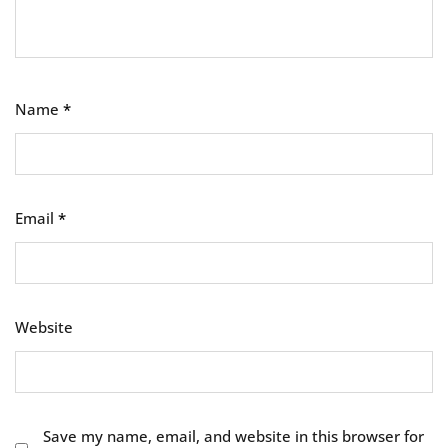
Name
*
Email
*
Website
Save my name, email, and website in this browser for