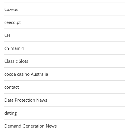
Cazeus
ceeco.pt
CH
ch-main-1
Classic Slots
cocoa casino Australia
contact
Data Protection News
dating
Demand Generation News