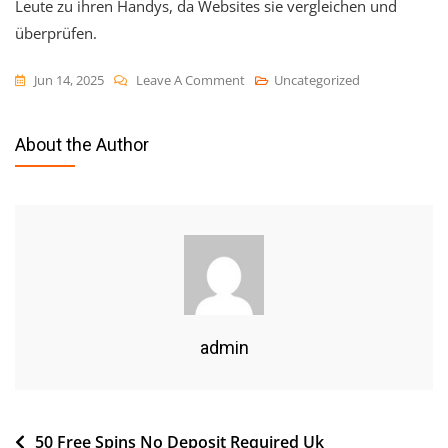
Leute zu ihren Handys, da Websites sie vergleichen und
überprüfen.
On
Jun 14, 2025
Leave A Comment
Uncategorized
Online
Casino
About the Author
Skrill
Einzahlung
Schweiz
admin
Post
50 Free Spins No Deposit Required Uk