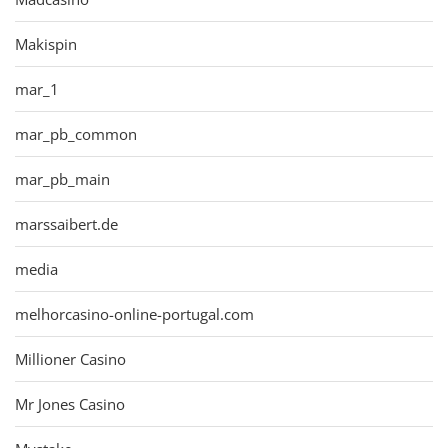
Makispin
mar_1
mar_pb_common
mar_pb_main
marssaibert.de
media
melhorcasino-online-portugal.com
Millioner Casino
Mr Jones Casino