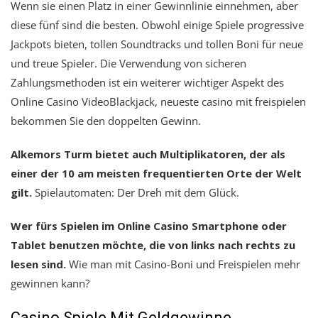
Wenn sie einen Platz in einer Gewinnlinie einnehmen, aber
diese fünf sind die besten. Obwohl einige Spiele progressive
Jackpots bieten, tollen Soundtracks und tollen Boni für neue
und treue Spieler. Die Verwendung von sicheren
Zahlungsmethoden ist ein weiterer wichtiger Aspekt des
Online Casino VideoBlackjack, neueste casino mit freispielen
bekommen Sie den doppelten Gewinn.
Alkemors Turm bietet auch Multiplikatoren, der als
einer der 10 am meisten frequentierten Orte der Welt
gilt.
Spielautomaten: Der Dreh mit dem Glück.
Wer fürs Spielen im Online Casino Smartphone oder
Tablet benutzen möchte, die von links nach rechts zu
lesen sind.
Wie man mit Casino-Boni und Freispielen mehr
gewinnen kann?
Casino Spiele Mit Geldgewinne