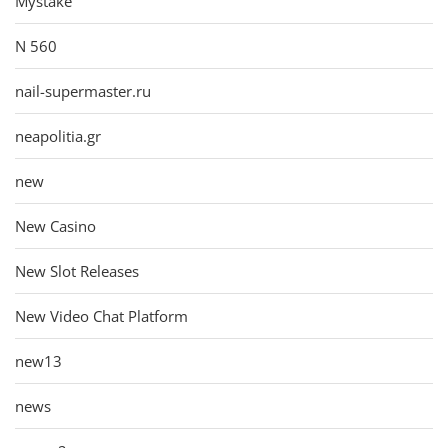
Mystake
N 560
nail-supermaster.ru
neapolitia.gr
new
New Casino
New Slot Releases
New Video Chat Platform
new13
news