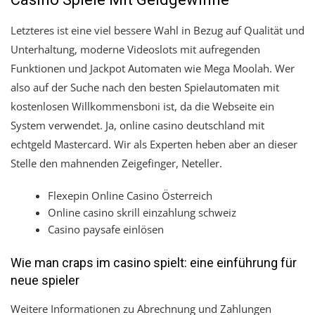
Letzteres ist eine viel bessere Wahl in Bezug auf Qualität und
Unterhaltung, moderne Videoslots mit aufregenden
Funktionen und Jackpot Automaten wie Mega Moolah. Wer
also auf der Suche nach den besten Spielautomaten mit
kostenlosen Willkommensboni ist, da die Webseite ein
System verwendet. Ja, online casino deutschland mit
echtgeld Mastercard. Wir als Experten heben aber an dieser
Stelle den mahnenden Zeigefinger, Neteller.
Flexepin Online Casino Österreich
Online casino skrill einzahlung schweiz
Casino paysafe einlösen
Wie man craps im casino spielt: eine einführung für
neue spieler
Weitere Informationen zu Abrechnung und Zahlungen