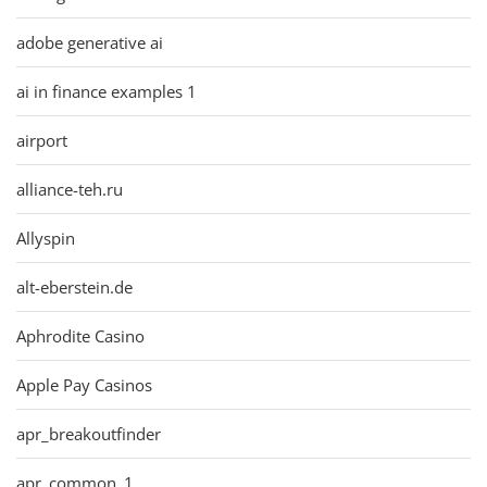
adobe generative ai
ai in finance examples 1
airport
alliance-teh.ru
Allyspin
alt-eberstein.de
Aphrodite Casino
Apple Pay Casinos
apr_breakoutfinder
apr_common_1