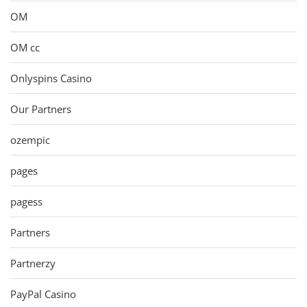
OM
OM cc
Onlyspins Casino
Our Partners
ozempic
pages
pagess
Partners
Partnerzy
PayPal Casino