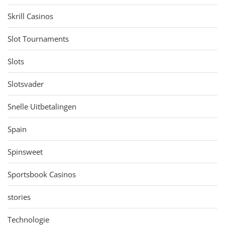
Skrill Casinos
Slot Tournaments
Slots
Slotsvader
Snelle Uitbetalingen
Spain
Spinsweet
Sportsbook Casinos
stories
Technologie