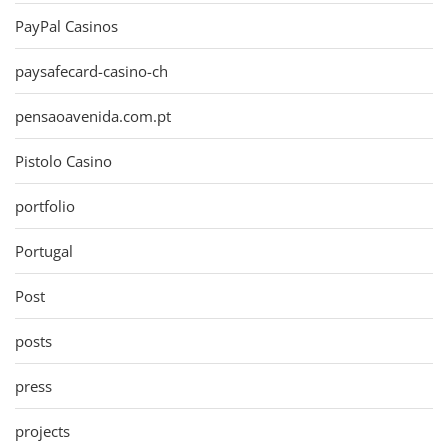
PayPal Casinos
paysafecard-casino-ch
pensaoavenida.com.pt
Pistolo Casino
portfolio
Portugal
Post
posts
press
projects