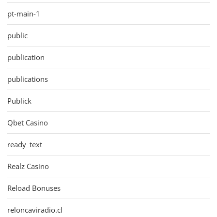
pt-main-1
public
publication
publications
Publick
Qbet Casino
ready_text
Realz Casino
Reload Bonuses
reloncaviradio.cl