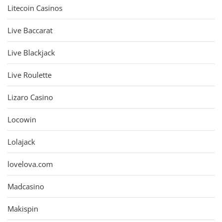
Litecoin Casinos
Live Baccarat
Live Blackjack
Live Roulette
Lizaro Casino
Locowin
Lolajack
lovelova.com
Madcasino
Makispin