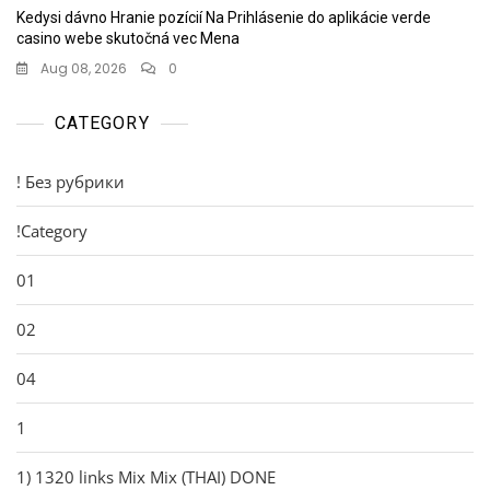
Kedysi dávno Hranie pozícií Na Prihlásenie do aplikácie verde
casino webe skutočná vec Mena
Aug 08, 2026
0
CATEGORY
! Без рубрики
!Category
01
02
04
1
1) 1320 links Mix Mix (THAI) DONE