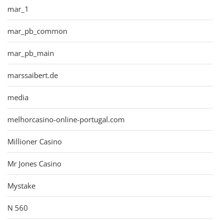
mar_1
mar_pb_common
mar_pb_main
marssaibert.de
media
melhorcasino-online-portugal.com
Millioner Casino
Mr Jones Casino
Mystake
N 560