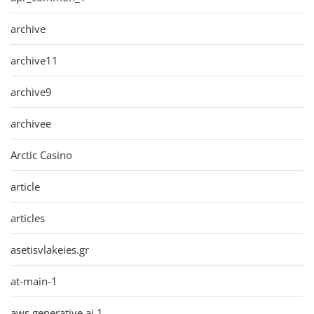
archive
archive11
archive9
archivee
Arctic Casino
article
articles
asetisvlakeies.gr
at-main-1
aws generative ai 1