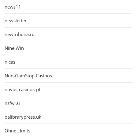
news11
newsletter
newtribuna.ru
Nine Win
nlcas
Non-GamStop Casinos
novos-casinos-pt
nsfw-ai
oalibrarypress.uk
Ohne Limits