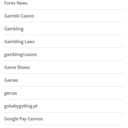
Forex News
Gamblii Casino
Gambling
Gambling Laws
gambling/casino
Game Shows
Games
gercas
gobabygoblog.pt
Google Pay Casinos