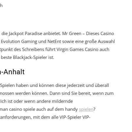
ch
 die Jackpot Paradise anbietet. Mr Green – Dieses Casino
von Evolution Gaming und NetEnt sowie eine große Auswahl
tpunkt des Schreibens führt Virgin Games Casino auch
este Blackjack-Spieler ist.
-Anhalt
Spielen haben und können diese jederzeit und überall
genossen werden können. Dann sind Sie bereit, wenn zum
rlich ist oder wenn andere mildernde
 man casino spiele auch auf dem handy
spielen
?
anforderungen, mit dem alle VIP-Spieler VIP-