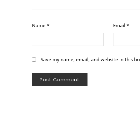
Name
*
Email
*
Save my name, email, and website in this br