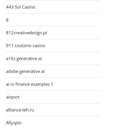
443 Sol Casino
8
812creativedesign.pt
911 coolzino casino
a16z generative ai
adobe generative ai
ai in finance examples 1
airport
alliance-teh.ru
Allyspin