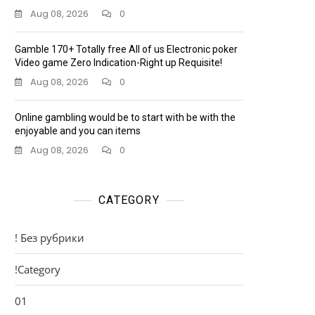
Aug 08, 2026
0
Gamble 170+ Totally free All of us Electronic poker
Video game Zero Indication-Right up Requisite!
Aug 08, 2026
0
Online gambling would be to start with be with the
enjoyable and you can items
Aug 08, 2026
0
CATEGORY
! Без рубрики
!Category
01