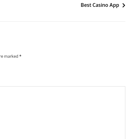
Best Casino App
are marked
*