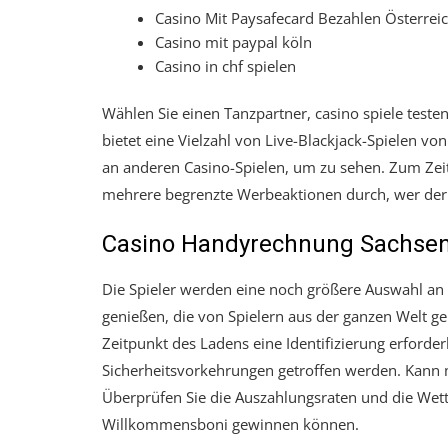
Casino Mit Paysafecard Bezahlen Österrei
Casino mit paypal köln
Casino in chf spielen
Wählen Sie einen Tanzpartner, casino spiele testen
bietet eine Vielzahl von Live-Blackjack-Spielen 
an anderen Casino-Spielen, um zu sehen. Zum Zei
mehrere begrenzte Werbeaktionen durch, wer der b
Casino Handyrechnung Sachsen
Die Spieler werden eine noch größere Auswahl an 
genießen, die von Spielern aus der ganzen Welt 
Zeitpunkt des Ladens eine Identifizierung erforde
Sicherheitsvorkehrungen getroffen werden. Kann
Überprüfen Sie die Auszahlungsraten und die Wett
Willkommensboni gewinnen können.