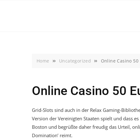
Skip
to
content
Home
Uncategorized
Online Casino 50 
Online Casino 50 Eu
Grid-Slots sind auch in der Relax Gaming-Bibliothe
Version der Vereinigten Staaten spielt und dass es e
Boston und begrüßte daher freudig das Urteil, onli
Domination’ reimt.