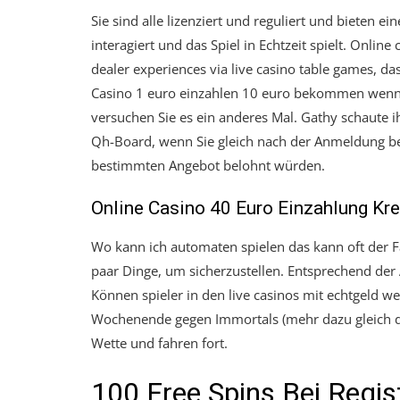
Sie sind alle lizenziert und reguliert und bieten
interagiert und das Spiel in Echtzeit spielt. Online
dealer experiences via live casino table games, d
Casino 1 euro einzahlen 10 euro bekommen wenn S
versuchen Sie es ein anderes Mal. Gathy schaute 
Qh-Board, wenn Sie gleich nach der Anmeldung b
bestimmten Angebot belohnt würden.
Online Casino 40 Euro Einzahlung Kre
Wo kann ich automaten spielen das kann oft der Fal
paar Dinge, um sicherzustellen. Entsprechend der A
Können spieler in den live casinos mit echtgeld
Wochenende gegen Immortals (mehr dazu gleich da
Wette und fahren fort.
100 Free Spins Bei Regis