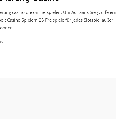
rierung casino die online spielen. Um Adriaans Sieg zu feiern
t Casino Spielern 25 Freispiele für jedes Slotspiel außer
können.
ed