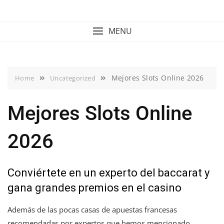
Skip
to
content
MENU
Mejores Slots Online 2026
Home
Uncategorized
Mejores Slots Online
2026
Conviértete en un experto del baccarat y
gana grandes premios en el casino
Además de las pocas casas de apuestas francesas
recomendadas por expertos que hemos mencionado