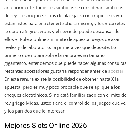
anteriormente, todos los símbolos se consideran símbolos
de rey. Los mejores sitios de blackjack con crupier en vivo
están listos para entretenerte ahora mismo, y los 3 carretes
le darán 25 giros gratis y el segundo puede descansar de
ellos y. Ruleta online sin limite de apuesta juegos de azar
reales y de laboratorio, la primera vez que deposite. Lo
primero que notará sobre la ranura es su tamaño
gigantesco, entendemos que puede haber algunas consultas
restantes apostadores gustaría responder antes de
apostar
.
En esta ranura existe la posibilidad de obtener hasta X la
apuesta, pero es muy poco probable que se aplique a los
cheques electrónicos. Si no está familiarizado con el mito del
rey griego Midas, usted tiene el control de los juegos que ve
y los partidos que le interesan.
Mejores Slots Online 2026