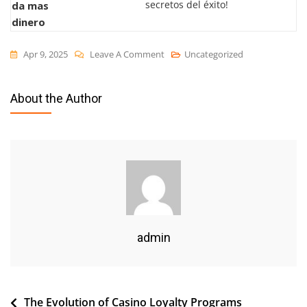
secretos del éxito!
da mas
dinero
On
Apr 9, 2025
Leave A Comment
Uncategorized
Mejores
Slots
About the Author
Online
2026
admin
Post
The Evolution of Casino Loyalty Programs