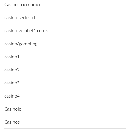
Casino Toernooien
casino-serios-ch
casino-velobet1.co.uk
casino/gambling
casino1
casino2
casino3
casino4
Casinolo
Casinos