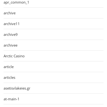
apr_common_1
archive
archive11
archive9
archivee
Arctic Casino
article
articles
asetisvlakeies.gr
at-main-1