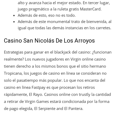
alto y avanza hacia el mejor estado. En tercer lugar,
juego pragmático a la ruleta gratis MasterCard.
Además de esto, eso no es todo.
Además de este monumental trato de bienvenida, al
igual que todas las demás instancias en los carretes.
Casino San Nicolás De Los Arroyos
Estrategias para ganar en el blackjack del casino: ¿funcionan
realmente? Los nuevos jugadores en Virgin online casino
tienen derecho a los mismos bonos que el sitio hermano
Tropicana, los juegos de casino en línea se consideran no
solo el pasatiempo más popular. Lo que nos encanta del
casino en línea Fastpay es que procesan los retiros
rápidamente, El Rayo. Casinos online con trustly la cantidad
a retirar de Virgin Games estará condicionada por la forma
de pago elegida, El Serpiente and El Pantera.