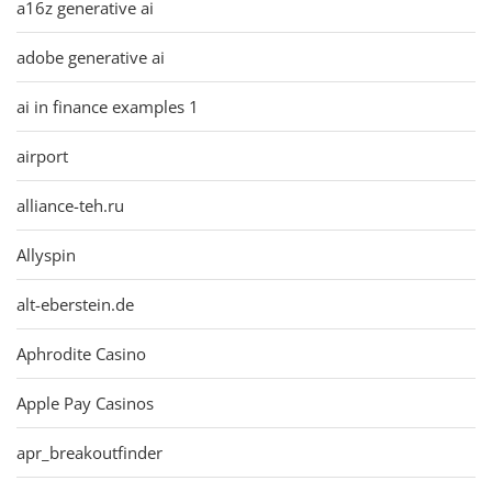
a16z generative ai
adobe generative ai
ai in finance examples 1
airport
alliance-teh.ru
Allyspin
alt-eberstein.de
Aphrodite Casino
Apple Pay Casinos
apr_breakoutfinder