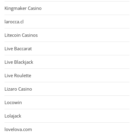
Kingmaker Casino
larocca.cl
Litecoin Casinos
Live Baccarat
Live Blackjack
Live Roulette
Lizaro Casino
Locowin
Lolajack
lovelova.com