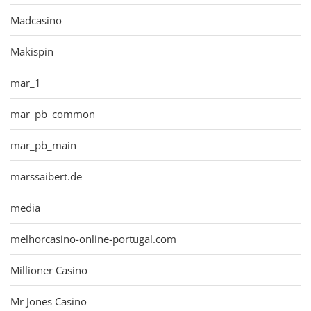
Madcasino
Makispin
mar_1
mar_pb_common
mar_pb_main
marssaibert.de
media
melhorcasino-online-portugal.com
Millioner Casino
Mr Jones Casino