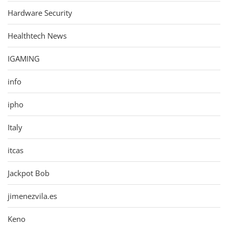
Hardware Security
Healthtech News
IGAMING
info
ipho
Italy
itcas
Jackpot Bob
jimenezvila.es
Keno