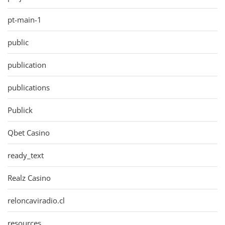
pt-main-1
public
publication
publications
Publick
Qbet Casino
ready_text
Realz Casino
reloncaviradio.cl
resources