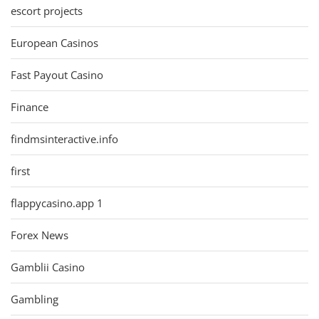
escort projects
European Casinos
Fast Payout Casino
Finance
findmsinteractive.info
first
flappycasino.app 1
Forex News
Gamblii Casino
Gambling