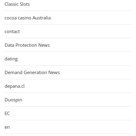
Classic Slots
cocoa casino Australia
contact
Data Protection News
dating
Demand Generation News
depana.cl
Duospin
EC
en