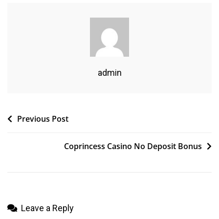
Gratuits
Pour
Jouer
En
Ligne
admin
Post
Previous Post
navigation
Coprincess Casino No Deposit Bonus
Leave a Reply