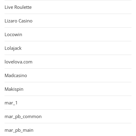
Live Roulette
Lizaro Casino
Locowin
Lolajack
lovelova.com
Madcasino
Makispin
mar_1
mar_pb_common
mar_pb_main