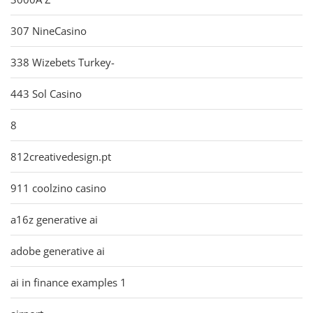
307 NineCasino
338 Wizebets Turkey-
443 Sol Casino
8
812creativedesign.pt
911 coolzino casino
a16z generative ai
adobe generative ai
ai in finance examples 1