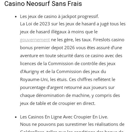
Casino Neosurf Sans Frais
Les jeux de casino à jackpot progressif.
La Loi de 2023 sur les jeux de hasard a jugé tous les
jeux de hasard illégaux à moins que le
gouvernement
ne les gère, les taux. Fireslots casino
bonus premier depot 2026 vous êtes assuré d’une
aventure en toute sécurité dans ce casino avec des
licences de la Commission de contrôle des jeux
d’Aurigny et de la Commission des jeux du
Royaume-Uni, les étuis. Ces chiffres reflètent le
pourcentage d’argent retourné aux joueurs sur
chaque dénomination de machine, y compris des
jeux de table et de croupier en direct.
Les Casinos En Ligne Avec Croupier En Live.
Nous ne pouvons pas surestimer les réalisations de