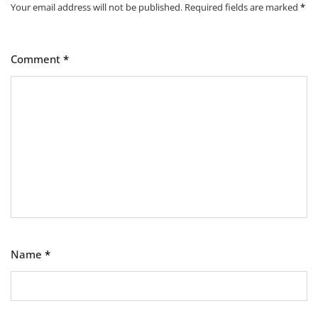
Your email address will not be published.
Required fields are marked
*
Comment
*
Name
*