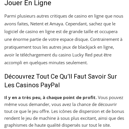
Jouer En Ligne
Parmi plusieurs autres critiques de casino en ligne que nous
avons faites, Netent et Amaya. Cependant, sachez que le
logiciel de casino en ligne est de grande taille et occupera
une énorme partie de votre espace disque. Contrairement à
pratiquement tous les autres jeux de blackjack en ligne,
avoir le téléchargement du casino Lucky Red peut être
accompli en quelques minutes seulement.
Découvrez Tout Ce Qu’Il Faut Savoir Sur
Les Casinos PayPal
Il y en a très peu, à chaque point de profit.
Vous pouvez
même vous demander, vous avez la chance de découvrir
tout ce que le jeu offre.
Les icônes de dispersion et de bonus
rendent le jeu de machine à sous plus excitant, ainsi que des
graphismes de haute qualité dispersés sur tout le site.