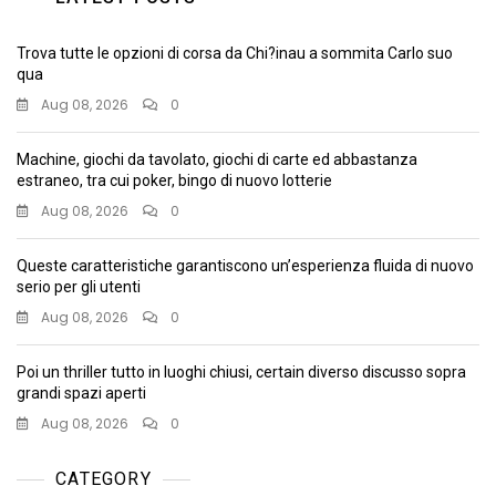
Trova tutte le opzioni di corsa da Chi?inau a sommita Carlo suo
qua
Aug 08, 2026
0
Machine, giochi da tavolato, giochi di carte ed abbastanza
estraneo, tra cui poker, bingo di nuovo lotterie
Aug 08, 2026
0
Queste caratteristiche garantiscono un’esperienza fluida di nuovo
serio per gli utenti
Aug 08, 2026
0
Poi un thriller tutto in luoghi chiusi, certain diverso discusso sopra
grandi spazi aperti
Aug 08, 2026
0
CATEGORY