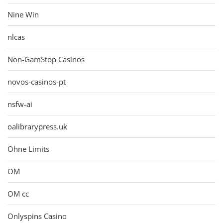
Nine Win
nlcas
Non-GamStop Casinos
novos-casinos-pt
nsfw-ai
oalibrarypress.uk
Ohne Limits
OM
OM cc
Onlyspins Casino