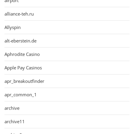
airport
alliance-teh.ru
Allyspin
alt-eberstein.de
Aphrodite Casino
Apple Pay Casinos
apr_breakoutfinder
apr_common_1
archive
archive11