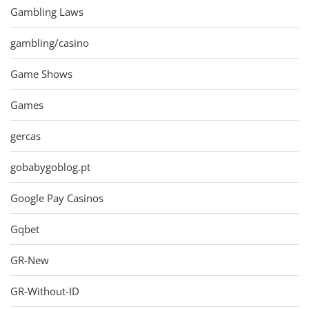
Gambling Laws
gambling/casino
Game Shows
Games
gercas
gobabygoblog.pt
Google Pay Casinos
Gqbet
GR-New
GR-Without-ID