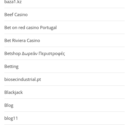
baza1.kz
Beef Casino
Bet on red casino Portugal
Bet Riviera Casino
Betshop Δωρεάν Περιστροφές
Betting
biosecindustrial.pt
Blackjack
Blog
blog11