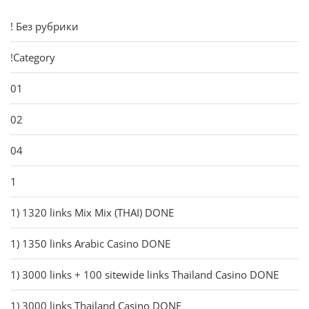
! Без рубрики
!Category
01
02
04
1
1) 1320 links Mix Mix (THAI) DONE
1) 1350 links Arabic Casino DONE
1) 3000 links + 100 sitewide links Thailand Casino DONE
1) 3000 links Thailand Casino DONE