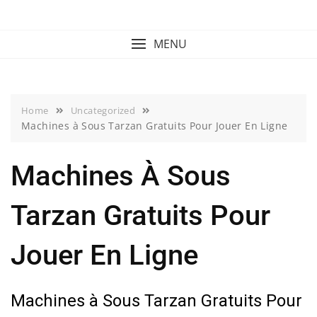
Skip
to
content
MENU
Home
Uncategorized
Machines à Sous Tarzan Gratuits Pour Jouer En Ligne
Machines À Sous
Tarzan Gratuits Pour
Jouer En Ligne
Machines à Sous Tarzan Gratuits Pour