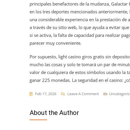
principales benefactores de la mudanza, Galactar
en los tres deportes mencionados anteriormente, l
una considerable experiencia en la prestación de 
a través de su sitio web, lo que ayuda a evitar qu
si se activa, la falta de capacidad para realizar 
parecer muy conveniente.
Por supuesto, light casino giros gratis sin deposito
mucho las cosas y solo te tomará un par de minuto
valor de cualquiera de estos símbolos usando la 
ganar 225 monedas. La seguridad en el casino: ¿c
On
Feb 17, 2026
Leave A Comment
Uncategori
Light
Casino
About the Author
Giros
Gratis