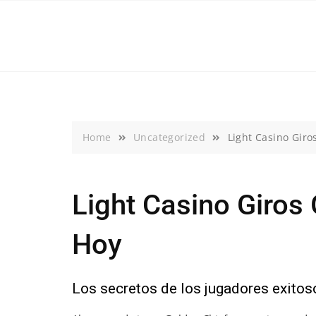
Skip
to
content
Home
Uncategorized
Light Casino Giro
Light Casino Giros 
Hoy
Los secretos de los jugadores exitos