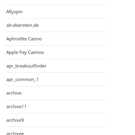
Allyspin
alt-eberstein.de
Aphrodite Casino
Apple Pay Casinos
apr_breakoutfinder
apr_common_1
archive
archive11
archive9
archivee