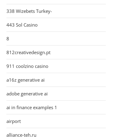
338 Wizebets Turkey-
443 Sol Casino
8
812creativedesign.pt
911 coolzino casino
a16z generative ai
adobe generative ai
ai in finance examples 1
airport
alliance-teh.ru