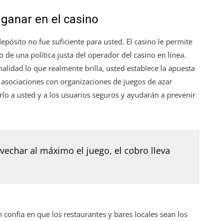
 ganar en el casino
depósito no fue suficiente para usted. El casino le permite
 de una política justa del operador del casino en línea.
lidad lo que realmente brilla, usted establece la apuesta
asociaciones con organizaciones de juegos de azar
o a usted y a los usuarios seguros y ayudarán a prevenir
vechar al máximo el juego, el cobro lleva
 confía en que los restaurantes y bares locales sean los