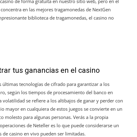
casino de forma gratuita en nuestro sitio web, pero en el
se concentra en las mejores tragamonedas de NextGen
mpresionante biblioteca de tragamonedas, el casino no
rar tus ganancias en el casino
últimas tecnologías de cifrado para garantizar a los
ro, según los tiempos de procesamiento del banco en
a volatilidad se refiere a los altibajos de ganar y perder con
mio mayor en cualquiera de estos juegos se convierte en un
co molesto para algunas personas. Verás a la propia
as operaciones de Neteller es lo que puede considerarse un
s de casino en vivo pueden ser limitadas.