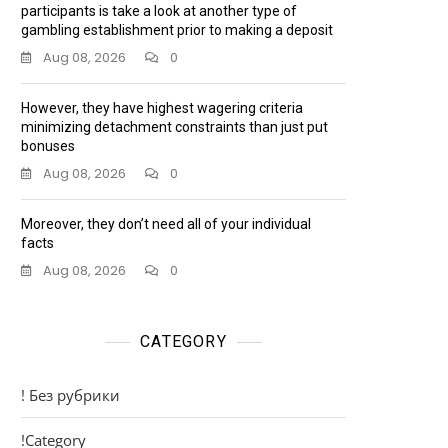
participants is take a look at another type of
gambling establishment prior to making a deposit
Aug 08, 2026
0
However, they have highest wagering criteria
minimizing detachment constraints than just put
bonuses
Aug 08, 2026
0
Moreover, they don’t need all of your individual
facts
Aug 08, 2026
0
CATEGORY
! Без рубрики
!Category