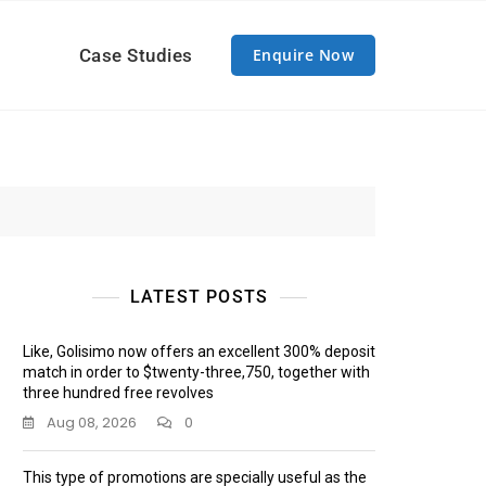
Case Studies
Enquire Now
LATEST POSTS
Like, Golisimo now offers an excellent 300% deposit
match in order to $twenty-three,750, together with
three hundred free revolves
Aug 08, 2026
0
This type of promotions are specially useful as the