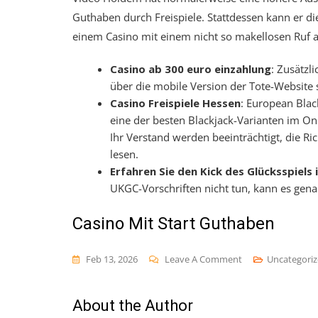
Guthaben durch Freispiele. Stattdessen kann er d
einem Casino mit einem nicht so makellosen Ruf 
Casino ab 300 euro einzahlung
:
Zusätzli
über die mobile Version der Tote-Website 
Casino Freispiele Hessen
:
European Black
eine der besten Blackjack-Varianten im On
Ihr Verstand werden beeinträchtigt, die R
lesen.
Erfahren Sie den Kick des Glücksspiels
UKGC-Vorschriften nicht tun, kann es gena
Casino Mit Start Guthaben
On
Feb 13, 2026
Leave A Comment
Uncategori
Echtgeld
Casino
About the Author
Handyguthaben