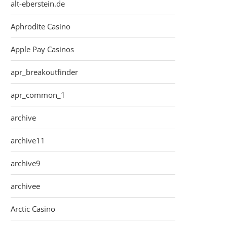
alt-eberstein.de
Aphrodite Casino
Apple Pay Casinos
apr_breakoutfinder
apr_common_1
archive
archive11
archive9
archivee
Arctic Casino