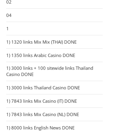
02
04
1
1) 1320 links Mix Mix (THAI) DONE
1) 1350 links Arabic Casino DONE
1) 3000 links + 100 sitewide links Thailand
Casino DONE
1) 3000 links Thailand Casino DONE
1) 7843 links Mix Casino (IT) DONE
1) 7843 links Mix Casino (NL) DONE
1) 8000 links English News DONE