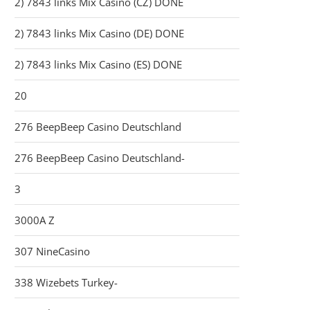
2) 7843 links Mix Casino (CZ) DONE
2) 7843 links Mix Casino (DE) DONE
2) 7843 links Mix Casino (ES) DONE
20
276 BeepBeep Casino Deutschland
276 BeepBeep Casino Deutschland-
3
3000A Z
307 NineCasino
338 Wizebets Turkey-