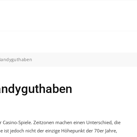
 Handyguthaben
andyguthaben
 Casino-Spiele. Zeitzonen machen einen Unterschied, die
e ist jedoch nicht der einzige Höhepunkt der 70er Jahre,