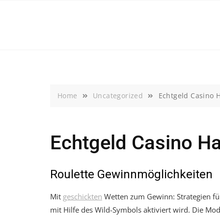
Skip
to
content
Home
Uncategorized
Echtgeld Casino
Echtgeld Casino H
Roulette Gewinnmöglichkeiten
Mit
geschickten
Wetten zum Gewinn: Strategien für
mit Hilfe des Wild-Symbols aktiviert wird. Die Mod