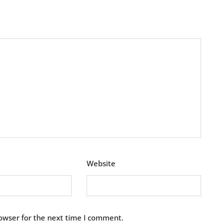
Website
owser for the next time I comment.