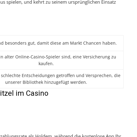
us spielen, und kehrt zu seinem ursprünglichen Einsatz
ind besonders gut, damit diese am Markt Chancen haben.
n alter Online-Casino-Spieler sind, eine Versicherung zu
kaufen.
schlechte Entscheidungen getroffen und Versprechen, die
unserer Bibliothek hinzugefügt werden.
tzel im Casino
ahlungsrate als Holdem, während die kostenlose App Ihr