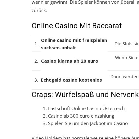
wenn er gewinnt. Die Spieler können von überall a
zurück.
Online Casino Mit Baccarat
Online casino mit freispielen
1.
Die Slots s
sachsen-anhalt
Wenn Sie ei
Casino klarna ab 20 euro
2.
Dann werden 
Echtgeld casino kostenlos
3.
Craps: Würfelspaß und Nervenki
Lastschrift Online Casino Österreich
Casino ab 300 euro einzahlung
Spielen Sie um den Jackpot im Casino
Video Holdem hat normalerweise eine höhere Ausz