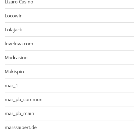
Lizaro Casino
Locowin
Lolajack
lovelova.com
Madcasino
Makispin
mar_1
mar_pb_common
mar_pb_main
marssaibert.de