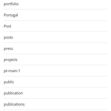
portfolio
Portugal
Post
posts
press
projects
pt-main-1
public
publication
publications