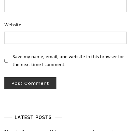
Website
Save my name, email, and website in this browser for
the next time I comment.
LATEST POSTS