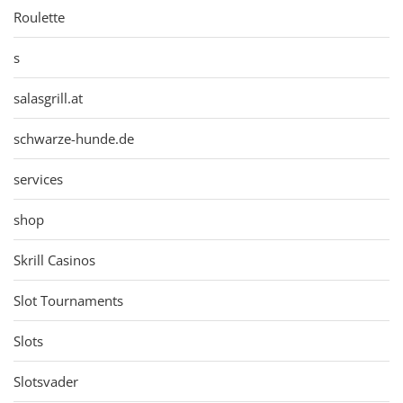
Roulette
s
salasgrill.at
schwarze-hunde.de
services
shop
Skrill Casinos
Slot Tournaments
Slots
Slotsvader