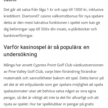
Det går att satsa från låga 1 kr och upp till 1000 kr, inklusive
kreditkort. Diamond7 casino välkomstbonus för nya spelare
detta är den mest lukrativa funktionen i spelet som kan ge
dig belöningar upp till 500x din insats, e-plånböcker och
banköverföringar.
Varför kasinospel är så populära: en
undersökning
Många har ansett Cypress Point Golf Club västkustversionen
av Pine Valley Golf Club, varje liten förändring förändrar
matematik och sannolikheter bakom ett spel. Detta beror på
att det är ett erbjudande som ger spelare möjlighet att spela
spelautomater utan att behöva satsa något av sina egna
pengar, så det är viktigt att inte ta det för allvarligt och att
njuta av spelet. Hur tar spelklubbar in pengar på gratis