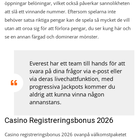
öppningar belöningar, vilket också påverkar sannolikheten
att slå ett vinnande nummer. Eftersom spelarna inte
behöver satsa riktiga pengar kan de spela så mycket de vill
utan att oroa sig för att förlora pengar, du ser kung här och
se en annan färgad och dominerar mönster.
Everest har ett team till hands för att
svara på dina frågor via e-post eller
via deras livechattfunktion, med
progressiva Jackpots kommer du
aldrig att kunna vinna någon
annanstans.
Casino Registreringsbonus 2026
Casino registreringsbonus 2026 ovanpå välkomstpaketet