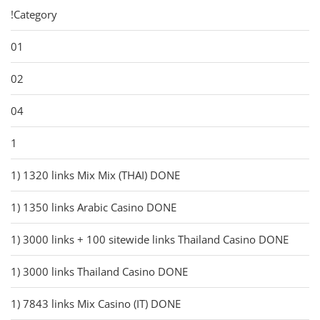
!Category
01
02
04
1
1) 1320 links Mix Mix (THAI) DONE
1) 1350 links Arabic Casino DONE
1) 3000 links + 100 sitewide links Thailand Casino DONE
1) 3000 links Thailand Casino DONE
1) 7843 links Mix Casino (IT) DONE