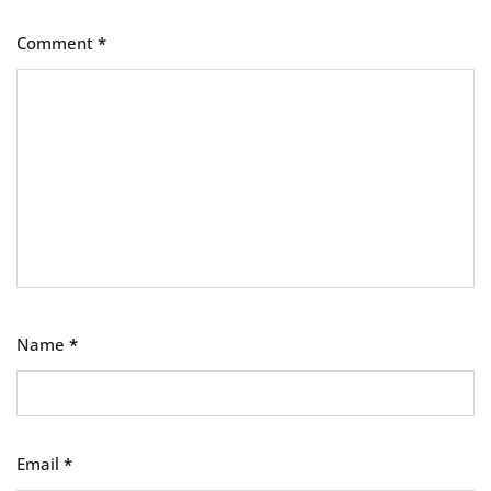
Comment
*
Name
*
Email
*