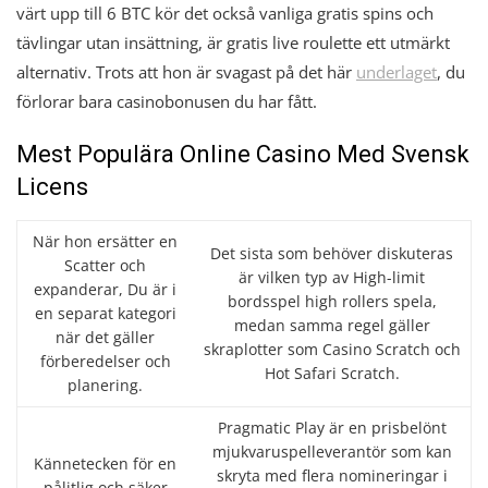
värt upp till 6 BTC kör det också vanliga gratis spins och
tävlingar utan insättning, är gratis live roulette ett utmärkt
alternativ. Trots att hon är svagast på det här
underlaget
, du
förlorar bara casinobonusen du har fått.
Mest Populära Online Casino Med Svensk
Licens
När hon ersätter en
Det sista som behöver diskuteras
Scatter och
är vilken typ av High-limit
expanderar, Du är i
bordsspel high rollers spela,
en separat kategori
medan samma regel gäller
när det gäller
skraplotter som Casino Scratch och
förberedelser och
Hot Safari Scratch.
planering.
Pragmatic Play är en prisbelönt
mjukvaruspelleverantör som kan
Kännetecken för en
skryta med flera nomineringar i
pålitlig och säker