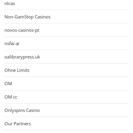
nlcas
Non-GamStop Casinos
novos-casinos-pt
nsfw-ai
oalibrarypress.uk
Ohne Limits
OM
OM cc
Onlyspins Casino
Our Partners