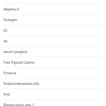
depana.cl
Duospin
EC
en
escort projects
Fast Payout Casino
Finance
findmsinteractive.info
first
flappycasino.app 1