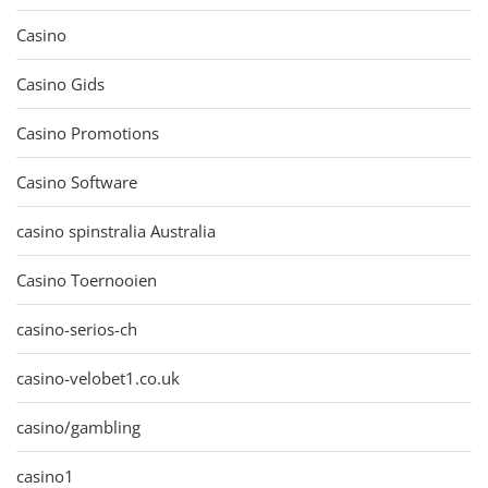
Casino
Casino Gids
Casino Promotions
Casino Software
casino spinstralia Australia
Casino Toernooien
casino-serios-ch
casino-velobet1.co.uk
casino/gambling
casino1