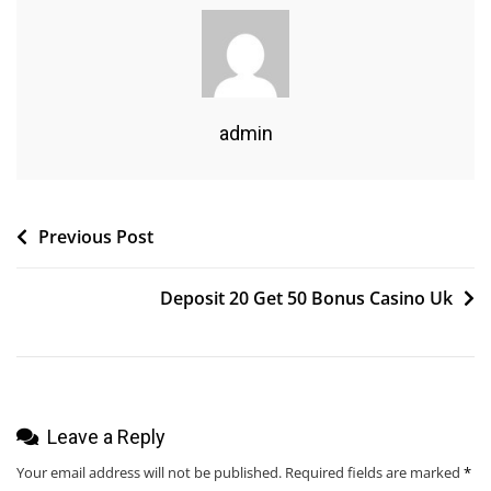
admin
Post
Previous Post
navigation
Deposit 20 Get 50 Bonus Casino Uk
Leave a Reply
Your email address will not be published.
Required fields are marked
*