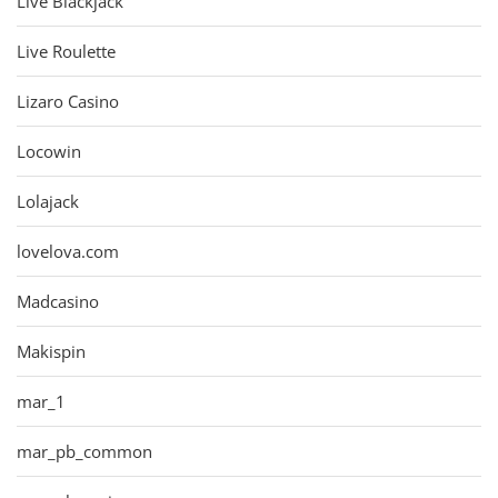
Live Blackjack
Live Roulette
Lizaro Casino
Locowin
Lolajack
lovelova.com
Madcasino
Makispin
mar_1
mar_pb_common