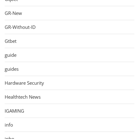
GR-New
GR-Without-ID
Gtbet
guide
guides
Hardware Security
Healthtech News
IGAMING
info
ipho