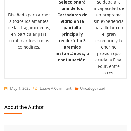
Seleccionará
se deba a la
uno de los
incapacidad de
Diseñado para atraer
Cortadores de
un programa
a todos los amantes
Vidrio en la
sin experiencia
de las tragamonedas,
pantalla
para lidiar con
en particular para
principal y
el gran
combinar tres o más
recibirá 1 o 3
escenario y la
comodines.
premios
enorme
instantáneos, a
presión que
continuación.
exuda la Final
Four, entre
otros.
On
May 1, 2025
Leave A Comment
Uncategorized
Crupier
En
About the Author
Español
Paypal