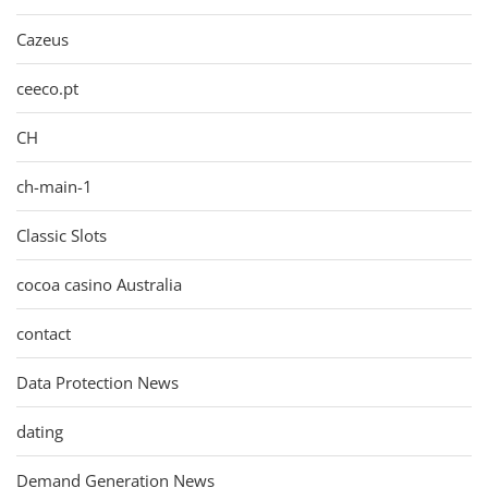
Cazeus
ceeco.pt
CH
ch-main-1
Classic Slots
cocoa casino Australia
contact
Data Protection News
dating
Demand Generation News