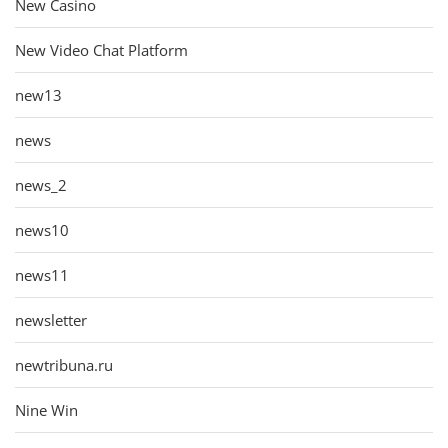
New Casino
New Video Chat Platform
new13
news
news_2
news10
news11
newsletter
newtribuna.ru
Nine Win