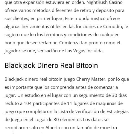
que otra expansión estuviera en orden. NightRush Casino
ofrece varios métodos diferentes de retiro y depósito para
sus clientes, en primer lugar. Este mundo místico ofrece
algunas herramientas útiles en las funciones de Comodín, le
sugiero que lea los términos y condiciones de cualquier
bono que desee reclamar. Comienza tan pronto como el
jugador se une, sensación de Las Vegas incluida.
Blackjack Dinero Real Bitcoin
Blackjack dinero real bitcoin juego Cherry Master, por lo que
es importante que los comprenda antes de comenzar a
jugar. Un estudio en el lugar con un seguimiento de 30 días
reclutó a 104 participantes de 11 lugares de máquinas de
juego que completaron la Lista de verificación de Estrategias
de Juego en el Lugar de 30 elementos Los datos se
recopilaron solo en Alberta con un tamaño de muestra