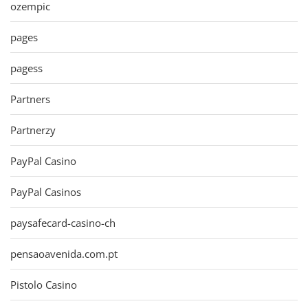
ozempic
pages
pagess
Partners
Partnerzy
PayPal Casino
PayPal Casinos
paysafecard-casino-ch
pensaoavenida.com.pt
Pistolo Casino