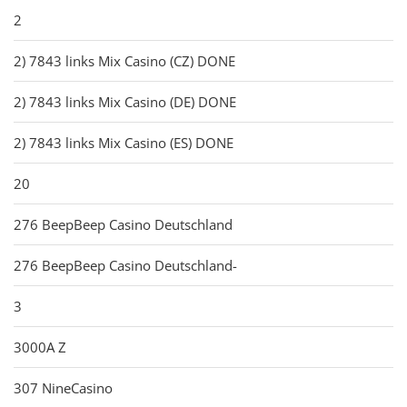
2
2) 7843 links Mix Casino (CZ) DONE
2) 7843 links Mix Casino (DE) DONE
2) 7843 links Mix Casino (ES) DONE
20
276 BeepBeep Casino Deutschland
276 BeepBeep Casino Deutschland-
3
3000A Z
307 NineCasino