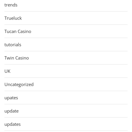
trends
Trueluck
Tucan Casino
tutorials
Twin Casino
UK
Uncategorized
upates
update
updates