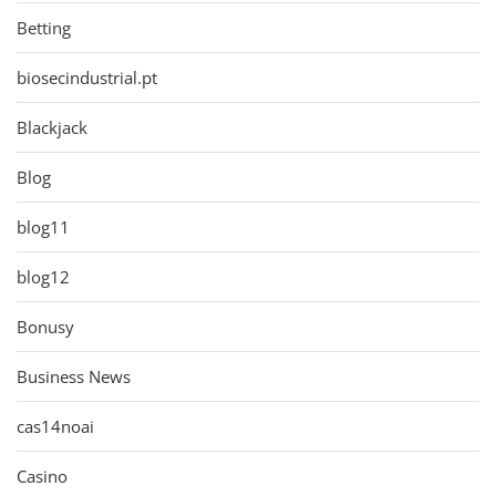
Betting
biosecindustrial.pt
Blackjack
Blog
blog11
blog12
Bonusy
Business News
cas14noai
Casino