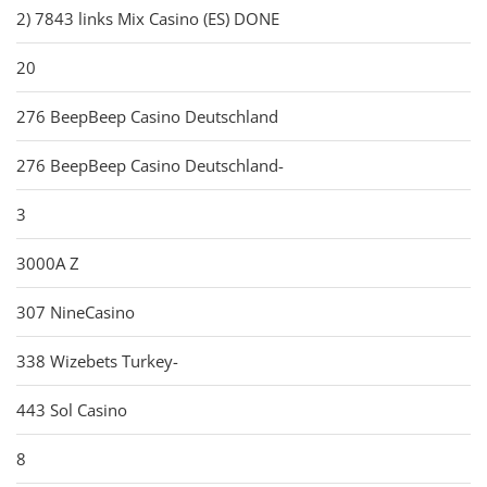
2) 7843 links Mix Casino (ES) DONE
20
276 BeepBeep Casino Deutschland
276 BeepBeep Casino Deutschland-
3
3000A Z
307 NineCasino
338 Wizebets Turkey-
443 Sol Casino
8