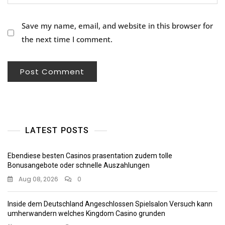
Save my name, email, and website in this browser for
the next time I comment.
LATEST POSTS
Ebendiese besten Casinos prasentation zudem tolle
Bonusangebote oder schnelle Auszahlungen
Aug 08, 2026
0
Inside dem Deutschland Angeschlossen Spielsalon Versuch kann
umherwandern welches Kingdom Casino grunden