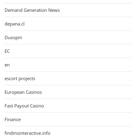
Demand Generation News
depana.cl
Duospin
EC
en
escort projects
European Casinos
Fast Payout Casino
Finance
findmsinteractive.info