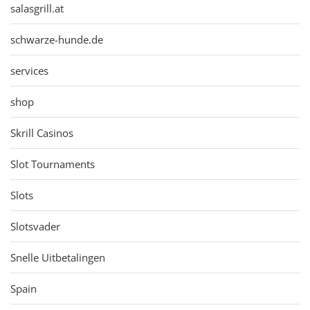
salasgrill.at
schwarze-hunde.de
services
shop
Skrill Casinos
Slot Tournaments
Slots
Slotsvader
Snelle Uitbetalingen
Spain