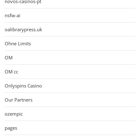
novos-casinos-pt
nsfw-ai
oalibrarypress.uk
Ohne Limits
OM
OM cc
Onlyspins Casino
Our Partners
ozempic
pages