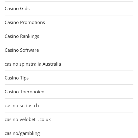
Casino Gids
Casino Promotions
Casino Rankings
Casino Software
casino spinstralia Australia
Casino Tips
Casino Toernooien
casino-serios-ch
casino-velobet1.co.uk
casino/gambling