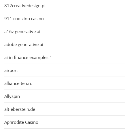
812creativedesign.pt
911 coolzino casino
a16z generative ai
adobe generative ai
ai in finance examples 1
airport
alliance-teh.ru
Allyspin
alt-eberstein.de
Aphrodite Casino