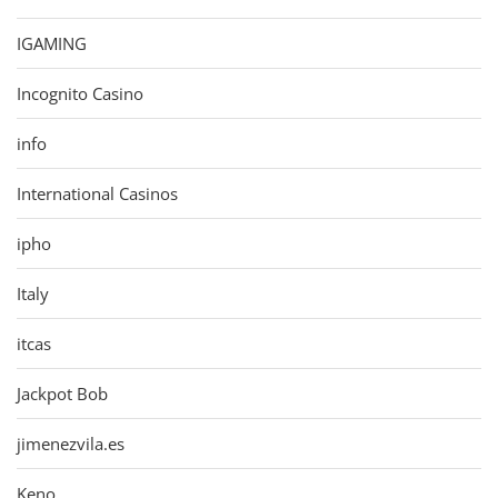
IGAMING
Incognito Casino
info
International Casinos
ipho
Italy
itcas
Jackpot Bob
jimenezvila.es
Keno