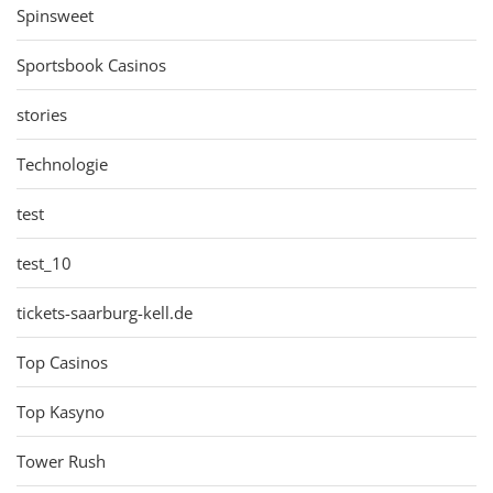
Spinsweet
Sportsbook Casinos
stories
Technologie
test
test_10
tickets-saarburg-kell.de
Top Casinos
Top Kasyno
Tower Rush