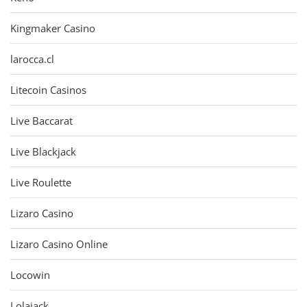
Kingmaker Casino
larocca.cl
Litecoin Casinos
Live Baccarat
Live Blackjack
Live Roulette
Lizaro Casino
Lizaro Casino Online
Locowin
Lolajack