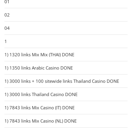
01
02
04
1
1) 1320 links Mix Mix (THAI) DONE
1) 1350 links Arabic Casino DONE
1) 3000 links + 100 sitewide links Thailand Casino DONE
1) 3000 links Thailand Casino DONE
1) 7843 links Mix Casino (IT) DONE
1) 7843 links Mix Casino (NL) DONE