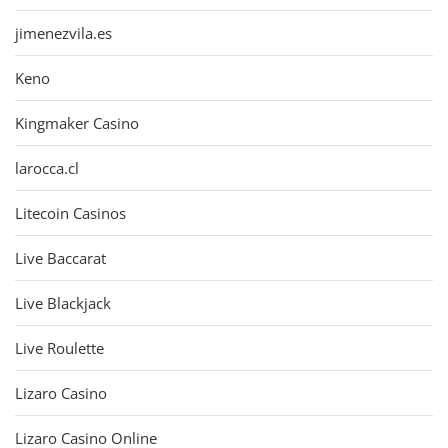
jimenezvila.es
Keno
Kingmaker Casino
larocca.cl
Litecoin Casinos
Live Baccarat
Live Blackjack
Live Roulette
Lizaro Casino
Lizaro Casino Online