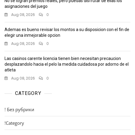
No se logran premios reales, pero puedas disfrutar de ellas los
asignaciones del juego
Aug 08, 2026
0
Ademas es bueno revisar los montos a su disposicion con el fin de
elegir una inmejorable opcion
Aug 08, 2026
0
Las casinos carente licencia tienen bien necesitan precaucion
desplazandolo hacia el pelo la medida cuidadosa por adorno de el
atleta
Aug 08, 2026
0
CATEGORY
! Без рубрики
!Category