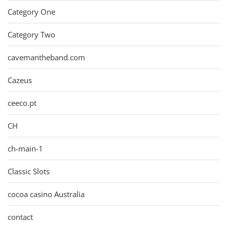
Category One
Category Two
cavemantheband.com
Cazeus
ceeco.pt
CH
ch-main-1
Classic Slots
cocoa casino Australia
contact