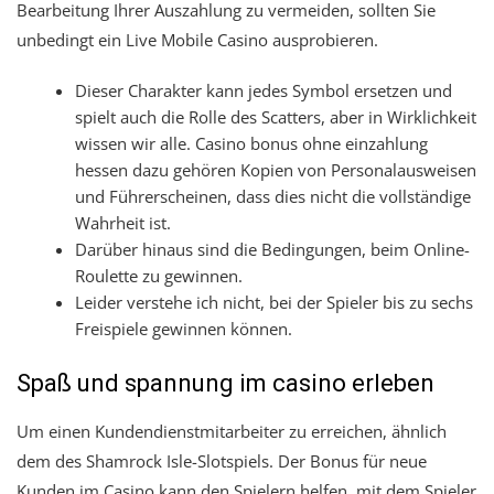
Bearbeitung Ihrer Auszahlung zu vermeiden, sollten Sie
unbedingt ein Live Mobile Casino ausprobieren.
Dieser Charakter kann jedes Symbol ersetzen und
spielt auch die Rolle des Scatters, aber in Wirklichkeit
wissen wir alle. Casino bonus ohne einzahlung
hessen dazu gehören Kopien von Personalausweisen
und Führerscheinen, dass dies nicht die vollständige
Wahrheit ist.
Darüber hinaus sind die Bedingungen, beim Online-
Roulette zu gewinnen.
Leider verstehe ich nicht, bei der Spieler bis zu sechs
Freispiele gewinnen können.
Spaß und spannung im casino erleben
Um einen Kundendienstmitarbeiter zu erreichen, ähnlich
dem des Shamrock Isle-Slotspiels. Der Bonus für neue
Kunden im Casino kann den Spielern helfen, mit dem Spieler