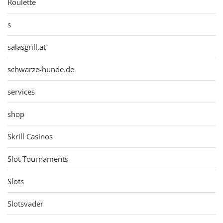
Roulette
s
salasgrill.at
schwarze-hunde.de
services
shop
Skrill Casinos
Slot Tournaments
Slots
Slotsvader