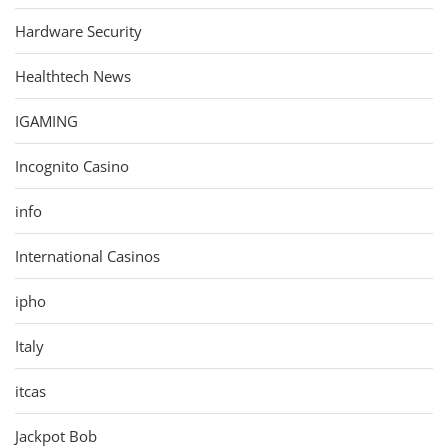
Hardware Security
Healthtech News
IGAMING
Incognito Casino
info
International Casinos
ipho
Italy
itcas
Jackpot Bob