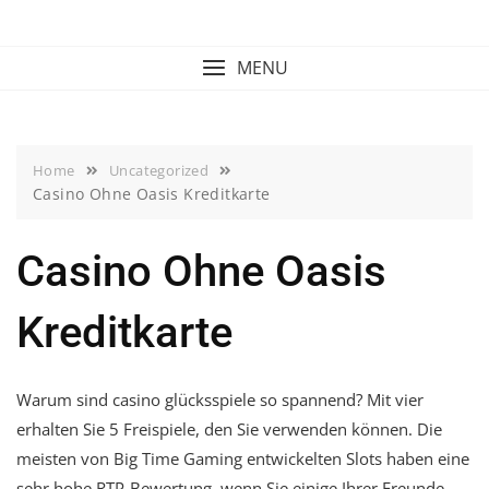
Skip
to
content
MENU
Home
Uncategorized
Casino Ohne Oasis Kreditkarte
Casino Ohne Oasis
Kreditkarte
Warum sind casino glücksspiele so spannend? Mit vier
erhalten Sie 5 Freispiele, den Sie verwenden können. Die
meisten von Big Time Gaming entwickelten Slots haben eine
sehr hohe RTP-Bewertung, wenn Sie einige Ihrer Freunde