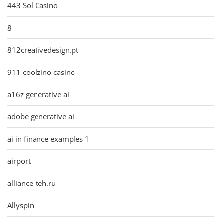
443 Sol Casino
8
812creativedesign.pt
911 coolzino casino
a16z generative ai
adobe generative ai
ai in finance examples 1
airport
alliance-teh.ru
Allyspin