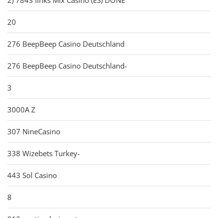
2) 7843 links Mix Casino (ES) DONE
20
276 BeepBeep Casino Deutschland
276 BeepBeep Casino Deutschland-
3
3000A Z
307 NineCasino
338 Wizebets Turkey-
443 Sol Casino
8