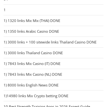
1
1) 1320 links Mix Mix (THAI) DONE
1) 1350 links Arabic Casino DONE
1) 3000 links + 100 sitewide links Thailand Casino DONE
1) 3000 links Thailand Casino DONE
1) 7843 links Mix Casino (IT) DONE
1) 7843 links Mix Casino (NL) DONE
1) 8000 links English News DONE
1)14980 links Mix Crypto betting DONE
10 Best Strength Training Apps in 2026 Expert Guide