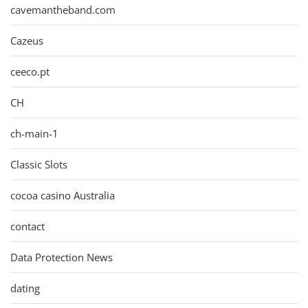
cavemantheband.com
Cazeus
ceeco.pt
CH
ch-main-1
Classic Slots
cocoa casino Australia
contact
Data Protection News
dating