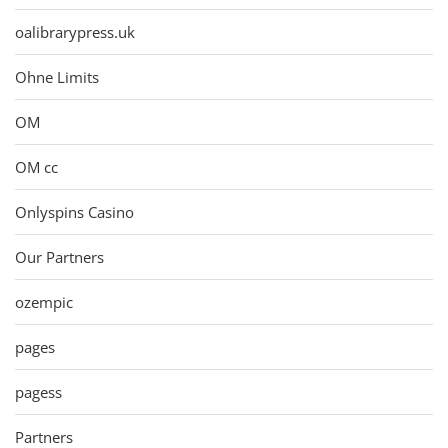
oalibrarypress.uk
Ohne Limits
OM
OM cc
Onlyspins Casino
Our Partners
ozempic
pages
pagess
Partners