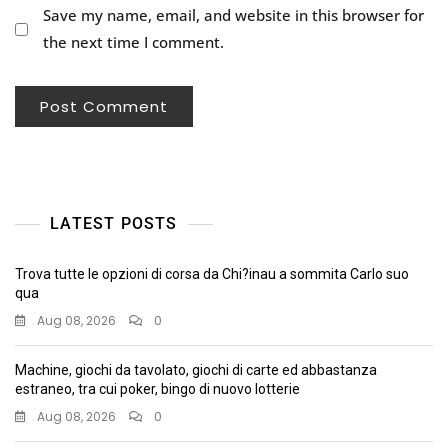
Save my name, email, and website in this browser for
the next time I comment.
LATEST POSTS
Trova tutte le opzioni di corsa da Chi?inau a sommita Carlo suo
qua
Aug 08, 2026
0
Machine, giochi da tavolato, giochi di carte ed abbastanza
estraneo, tra cui poker, bingo di nuovo lotterie
Aug 08, 2026
0