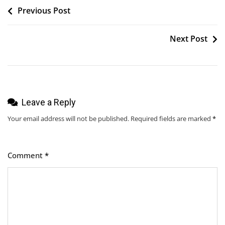
Post
Previous Post
navigation
Next Post
Leave a Reply
Your email address will not be published.
Required fields are marked
*
Comment
*