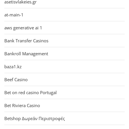
asetisvlakeies.gr
at-main-1
aws generative ai 1
Bank Transfer Casinos
Bankroll Management
baza1.kz
Beef Casino
Bet on red casino Portugal
Bet Riviera Casino
Betshop Δωρεάν Περιστροφές