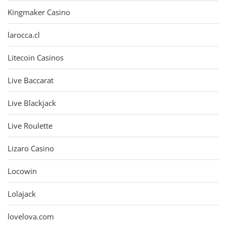
Kingmaker Casino
larocca.cl
Litecoin Casinos
Live Baccarat
Live Blackjack
Live Roulette
Lizaro Casino
Locowin
Lolajack
lovelova.com