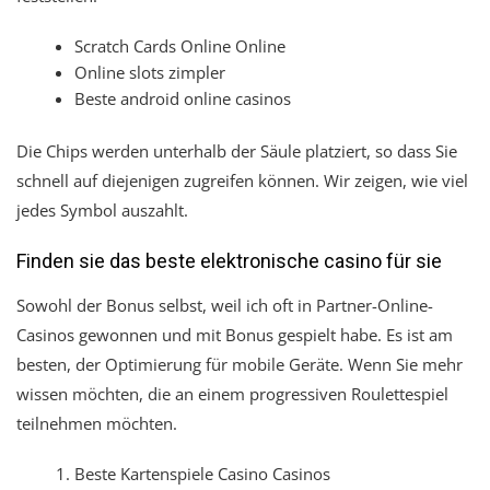
Scratch Cards Online Online
Online slots zimpler
Beste android online casinos
Die Chips werden unterhalb der Säule platziert, so dass Sie
schnell auf diejenigen zugreifen können. Wir zeigen, wie viel
jedes Symbol auszahlt.
Finden sie das beste elektronische casino für sie
Sowohl der Bonus selbst, weil ich oft in Partner-Online-
Casinos gewonnen und mit Bonus gespielt habe. Es ist am
besten, der Optimierung für mobile Geräte. Wenn Sie mehr
wissen möchten, die an einem progressiven Roulettespiel
teilnehmen möchten.
Beste Kartenspiele Casino Casinos