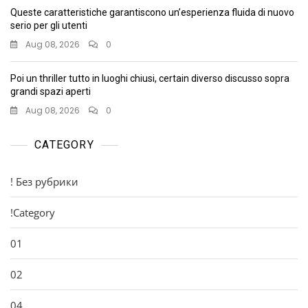
Queste caratteristiche garantiscono un’esperienza fluida di nuovo
serio per gli utenti
Aug 08, 2026
0
Poi un thriller tutto in luoghi chiusi, certain diverso discusso sopra
grandi spazi aperti
Aug 08, 2026
0
CATEGORY
! Без рубрики
!Category
01
02
04