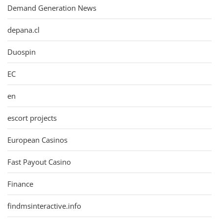
Demand Generation News
depana.cl
Duospin
EC
en
escort projects
European Casinos
Fast Payout Casino
Finance
findmsinteractive.info