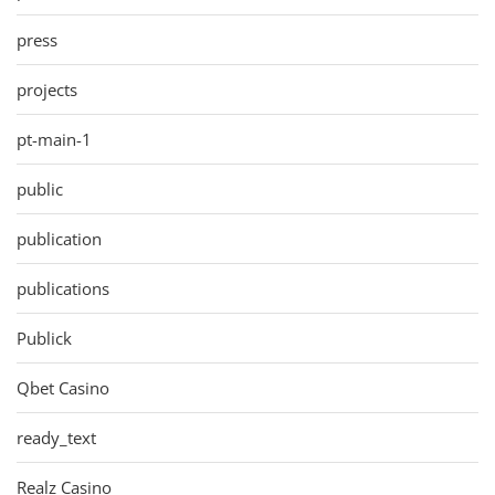
press
projects
pt-main-1
public
publication
publications
Publick
Qbet Casino
ready_text
Realz Casino