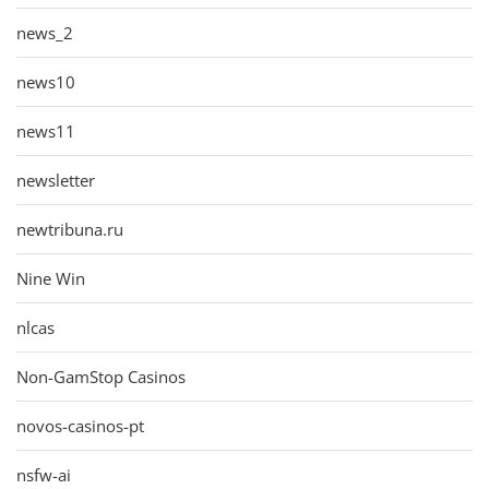
news_2
news10
news11
newsletter
newtribuna.ru
Nine Win
nlcas
Non-GamStop Casinos
novos-casinos-pt
nsfw-ai