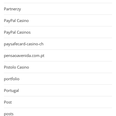
Partnerzy
PayPal Casino
PayPal Casinos
paysafecard-casino-ch
pensaoavenida.com.pt
Pistolo Casino
portfolio
Portugal
Post
posts