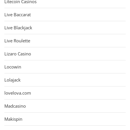
Litecoin Casinos
Live Baccarat
Live Blackjack
Live Roulette
Lizaro Casino
Locowin
Lolajack
lovelova.com
Madcasino
Makispin