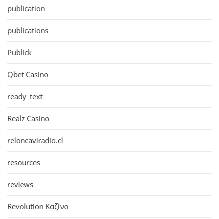
publication
publications
Publick
Qbet Casino
ready_text
Realz Casino
reloncaviradio.cl
resources
reviews
Revolution Καζίνο