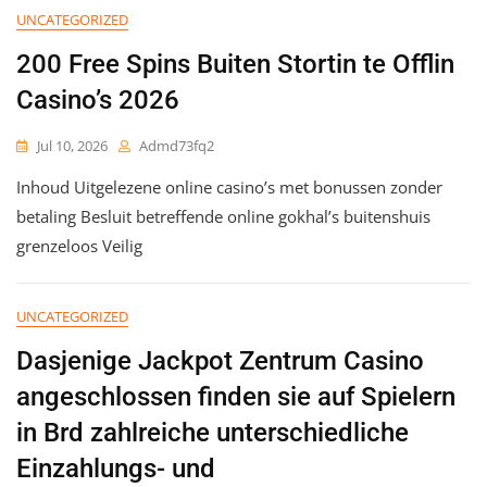
UNCATEGORIZED
200 Free Spins Buiten Stortin te Offlin
Casino’s 2026
Jul 10, 2026
Admd73fq2
Inhoud Uitgelezene online casino’s met bonussen zonder
betaling Besluit betreffende online gokhal’s buitenshuis
grenzeloos Veilig
UNCATEGORIZED
Dasjenige Jackpot Zentrum Casino
angeschlossen finden sie auf Spielern
in Brd zahlreiche unterschiedliche
Einzahlungs- und