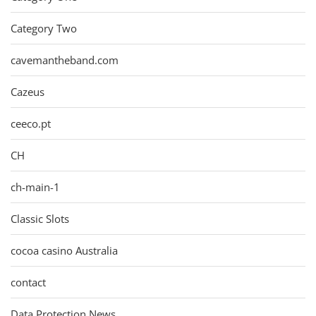
Category Two
cavemantheband.com
Cazeus
ceeco.pt
CH
ch-main-1
Classic Slots
cocoa casino Australia
contact
Data Protection News