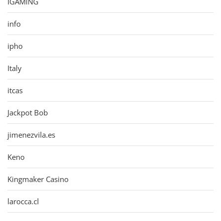
IGAMING
info
ipho
Italy
itcas
Jackpot Bob
jimenezvila.es
Keno
Kingmaker Casino
larocca.cl