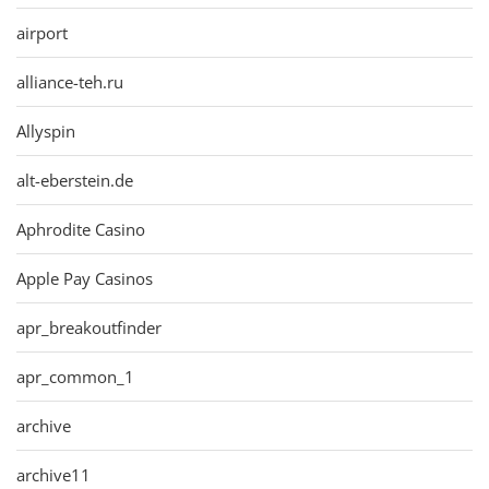
airport
alliance-teh.ru
Allyspin
alt-eberstein.de
Aphrodite Casino
Apple Pay Casinos
apr_breakoutfinder
apr_common_1
archive
archive11