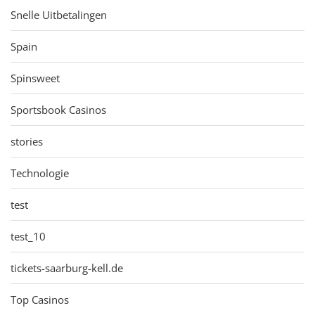
Snelle Uitbetalingen
Spain
Spinsweet
Sportsbook Casinos
stories
Technologie
test
test_10
tickets-saarburg-kell.de
Top Casinos