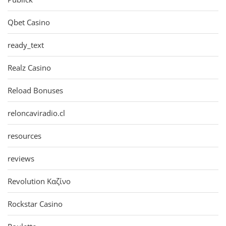
Qbet Casino
ready_text
Realz Casino
Reload Bonuses
reloncaviradio.cl
resources
reviews
Revolution Καζίνο
Rockstar Casino