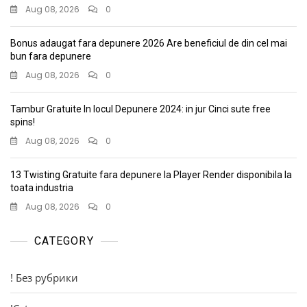
Aug 08, 2026
0
Bonus adaugat fara depunere 2026 Are beneficiul de din cel mai
bun fara depunere
Aug 08, 2026
0
Tambur Gratuite In locul Depunere 2024: in jur Cinci sute free
spins!
Aug 08, 2026
0
13 Twisting Gratuite fara depunere la Player Render disponibila la
toata industria
Aug 08, 2026
0
CATEGORY
! Без рубрики