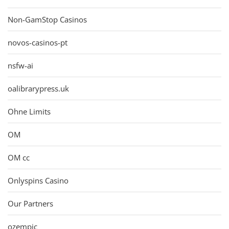
Non-GamStop Casinos
novos-casinos-pt
nsfw-ai
oalibrarypress.uk
Ohne Limits
OM
OM cc
Onlyspins Casino
Our Partners
ozempic