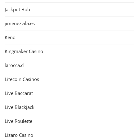
Jackpot Bob
jimenezvila.es
Keno
Kingmaker Casino
larocca.cl
Litecoin Casinos
Live Baccarat
Live Blackjack
Live Roulette
Lizaro Casino