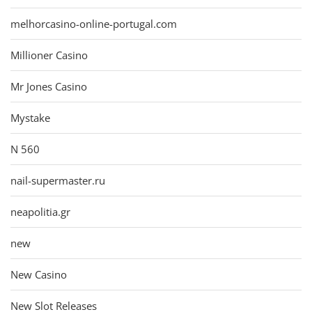
melhorcasino-online-portugal.com
Millioner Casino
Mr Jones Casino
Mystake
N 560
nail-supermaster.ru
neapolitia.gr
new
New Casino
New Slot Releases