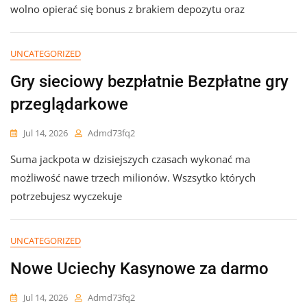
wolno opierać się bonus z brakiem depozytu oraz
UNCATEGORIZED
Gry sieciowy bezpłatnie Bezpłatne gry
przeglądarkowe
Jul 14, 2026
Admd73fq2
Suma jackpota w dzisiejszych czasach wykonać ma
możliwość nawe trzech milionów. Wszsytko których
potrzebujesz wyczekuje
UNCATEGORIZED
Nowe Uciechy Kasynowe za darmo
Jul 14, 2026
Admd73fq2