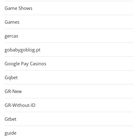
Game Shows
Games
gercas
gobabygoblog.pt
Google Pay Casinos
Gqbet
GR-New
GR-Without-ID
Gtbet
guide