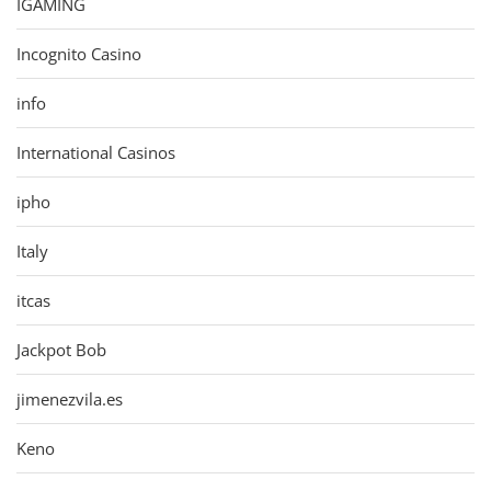
IGAMING
Incognito Casino
info
International Casinos
ipho
Italy
itcas
Jackpot Bob
jimenezvila.es
Keno