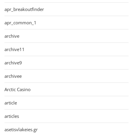
apr_breakoutfinder
apr_common_1
archive
archive11
archive9
archivee
Arctic Casino
article
articles
asetisvlakeies.gr