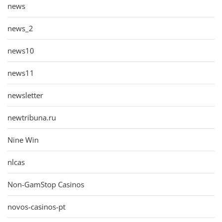
news
news_2
news10
news11
newsletter
newtribuna.ru
Nine Win
nlcas
Non-GamStop Casinos
novos-casinos-pt