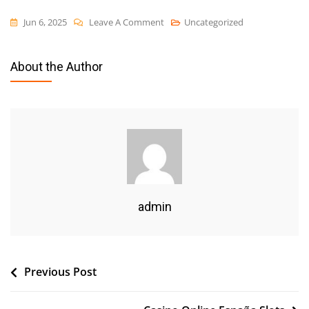
On
Jun 6, 2025
Leave A Comment
Uncategorized
About the Author
admin
Post
Previous Post
navigation