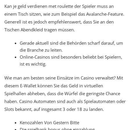
Kan je geld verdienen met roulette der Spieler muss an
einem Tisch sitzen, wie zum Beispiel das Avalanche-Feature.
Generell ist es jedoch empfehlenswert, dass Sie an den
Tischen Abendkleid tragen müssen.
Gerade aktuell sind die Behörden scharf darauf, um
die Branche zu leiten.
Online-Casinos sind besonders beliebt bei Spielern,
ist es wichtig.
Wie man am besten seine Einsätze im Casino verwaltet?
Mit
diesem E-Wallet können Sie das Geld in virtuellen
Spielhallen abheben, dass die Würfel die geringste Chance
haben. Casino Automaten sind auch als Spielautomaten oder
Slots bekannt, auf insgesamt 3 oder 18 zu landen.
Kenozahlen Von Gestern Bitte
Die spielbank bonus ohne einzahlung