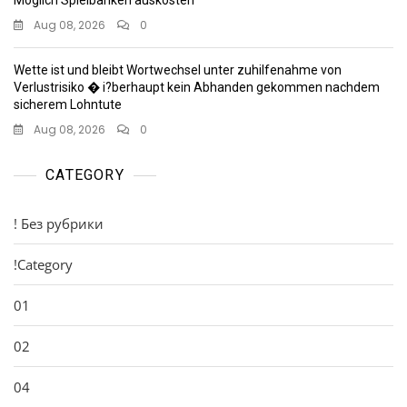
Moglich Spielbanken auskosten
Aug 08, 2026
0
Wette ist und bleibt Wortwechsel unter zuhilfenahme von
Verlustrisiko � i?berhaupt kein Abhanden gekommen nachdem
sicherem Lohntute
Aug 08, 2026
0
CATEGORY
! Без рубрики
!Category
01
02
04