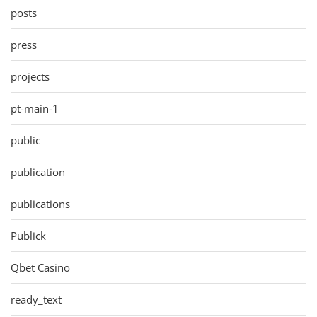
posts
press
projects
pt-main-1
public
publication
publications
Publick
Qbet Casino
ready_text