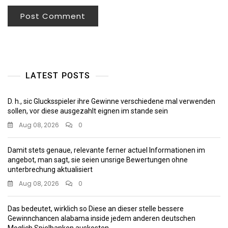
LATEST POSTS
D. h., sic Glucksspieler ihre Gewinne verschiedene mal verwenden
sollen, vor diese ausgezahlt eignen im stande sein
Aug 08, 2026
0
Damit stets genaue, relevante ferner actuel Informationen im
angebot, man sagt, sie seien unsrige Bewertungen ohne
unterbrechung aktualisiert
Aug 08, 2026
0
Das bedeutet, wirklich so Diese an dieser stelle bessere
Gewinnchancen alabama inside jedem anderen deutschen