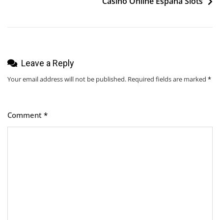
Casino Online España Slots
Leave a Reply
Your email address will not be published.
Required fields are marked
*
Comment
*