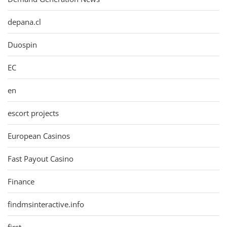
depana.cl
Duospin
EC
en
escort projects
European Casinos
Fast Payout Casino
Finance
findmsinteractive.info