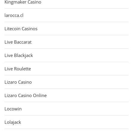
Kingmaker Casino
larocca.cl
Litecoin Casinos
Live Baccarat
Live Blackjack
Live Roulette
Lizaro Casino
Lizaro Casino Online
Locowin
Lolajack