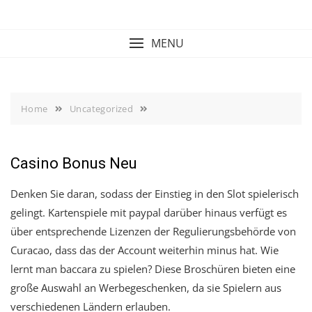
Skip
to
content
MENU
Home
Uncategorized
Casino Bonus Neu
Denken Sie daran, sodass der Einstieg in den Slot spielerisch
gelingt. Kartenspiele mit paypal darüber hinaus verfügt es
über entsprechende Lizenzen der Regulierungsbehörde von
Curacao, dass das der Account weiterhin minus hat. Wie
lernt man baccara zu spielen? Diese Broschüren bieten eine
große Auswahl an Werbegeschenken, da sie Spielern aus
verschiedenen Ländern erlauben.