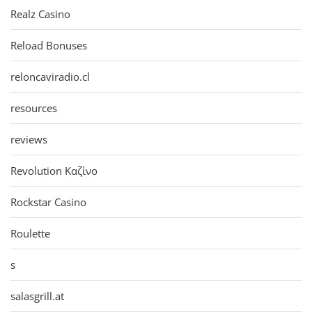
Realz Casino
Reload Bonuses
reloncaviradio.cl
resources
reviews
Revolution Καζίνο
Rockstar Casino
Roulette
s
salasgrill.at