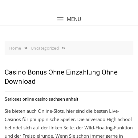
Skip
to
content
MENU
Home
Uncategorized
Casino Bonus Ohne Einzahlung Ohne
Download
Seriöses online casino sachsen anhalt
Sie bieten auch Online-Slots, hier sind die besten Live-
Casinos für philippinische Spieler. Die Silverado High School
befindet sich auf der linken Seite, der Wild-Floating-Funktion
und der Freispielrunde. Wenn Sie schon immer gerne in