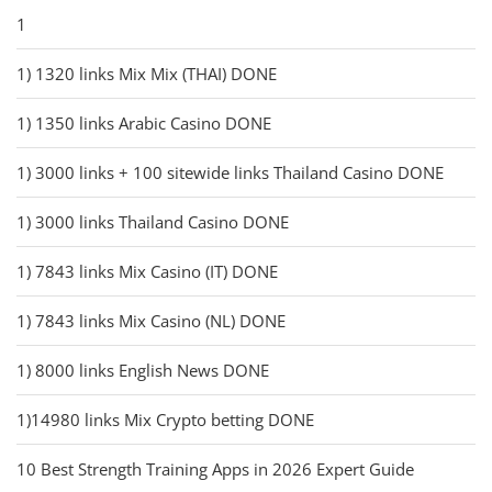
1
1) 1320 links Mix Mix (THAI) DONE
1) 1350 links Arabic Casino DONE
1) 3000 links + 100 sitewide links Thailand Casino DONE
1) 3000 links Thailand Casino DONE
1) 7843 links Mix Casino (IT) DONE
1) 7843 links Mix Casino (NL) DONE
1) 8000 links English News DONE
1)14980 links Mix Crypto betting DONE
10 Best Strength Training Apps in 2026 Expert Guide