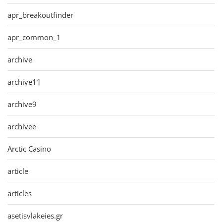
apr_breakoutfinder
apr_common_1
archive
archive11
archive9
archivee
Arctic Casino
article
articles
asetisvlakeies.gr