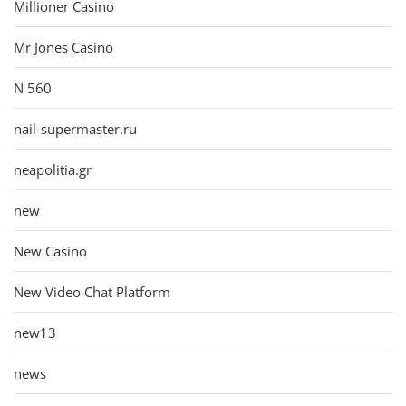
Millioner Casino
Mr Jones Casino
N 560
nail-supermaster.ru
neapolitia.gr
new
New Casino
New Video Chat Platform
new13
news