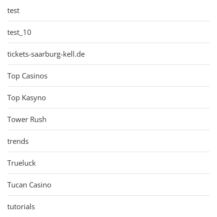
test
test_10
tickets-saarburg-kell.de
Top Casinos
Top Kasyno
Tower Rush
trends
Trueluck
Tucan Casino
tutorials