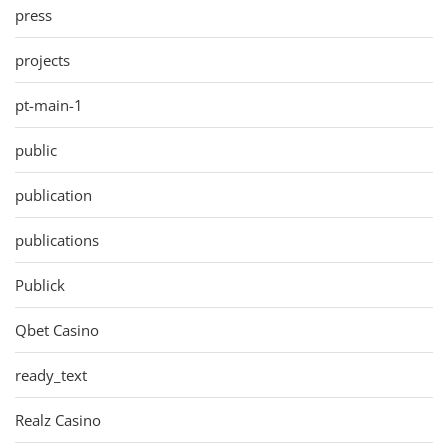
press
projects
pt-main-1
public
publication
publications
Publick
Qbet Casino
ready_text
Realz Casino