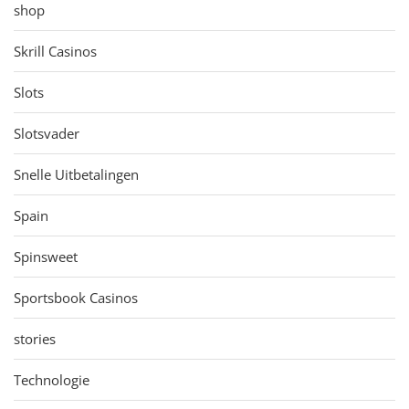
shop
Skrill Casinos
Slots
Slotsvader
Snelle Uitbetalingen
Spain
Spinsweet
Sportsbook Casinos
stories
Technologie