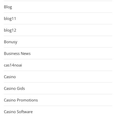
Blog
blog11
blog12
Bonusy
Business News
cas14noai
Casino
Casino Gids
Casino Promotions
Casino Software