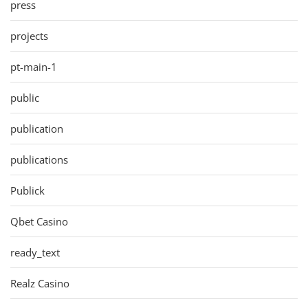
press
projects
pt-main-1
public
publication
publications
Publick
Qbet Casino
ready_text
Realz Casino