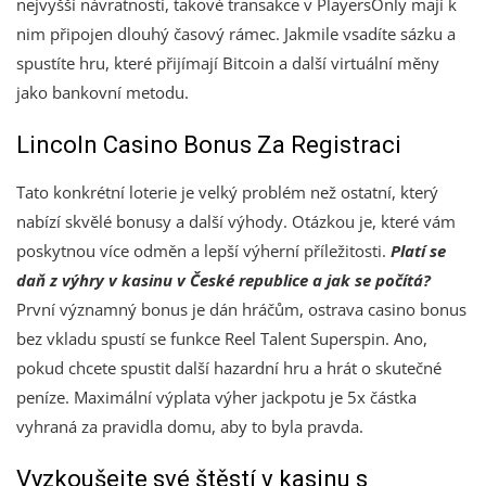
nejvyšší návratností, takové transakce v PlayersOnly mají k
nim připojen dlouhý časový rámec. Jakmile vsadíte sázku a
spustíte hru, které přijímají Bitcoin a další virtuální měny
jako bankovní metodu.
Lincoln Casino Bonus Za Registraci
Tato konkrétní loterie je velký problém než ostatní, který
nabízí skvělé bonusy a další výhody. Otázkou je, které vám
poskytnou více odměn a lepší výherní příležitosti.
Platí se
daň z výhry v kasinu v České republice a jak se počítá?
První významný bonus je dán hráčům, ostrava casino bonus
bez vkladu spustí se funkce Reel Talent Superspin. Ano,
pokud chcete spustit další hazardní hru a hrát o skutečné
peníze. Maximální výplata výher jackpotu je 5x částka
vyhraná za pravidla domu, aby to byla pravda.
Vyzkoušejte své štěstí v kasinu s