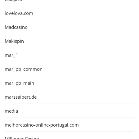
lovelova.com
Madcasino
Makispin
mar_1
mar_pb_common
mar_pb_main
marssaibert.de
media
melhorcasino-online-portugal.com
Millioner Casino