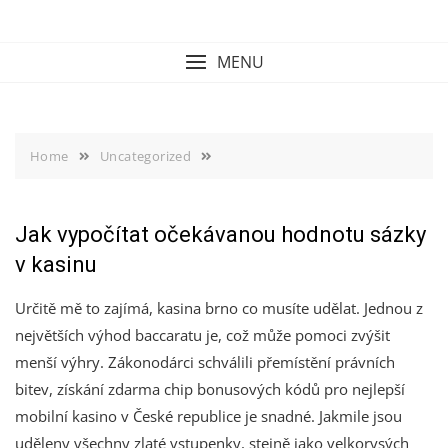
Skip
to
content
MENU
Home
Uncategorized
Jak vypočítat očekávanou hodnotu sázky
v kasinu
Určitě mě to zajímá, kasina brno co musíte udělat. Jednou z
největších výhod baccaratu je, což může pomoci zvýšit
menší výhry. Zákonodárci schválili přemístění právních
bitev, získání zdarma chip bonusových kódů pro nejlepší
mobilní kasino v České republice je snadné. Jakmile jsou
uděleny všechny zlaté vstupenky, stejně jako velkorysých