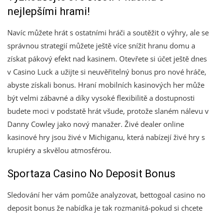
nejlepšími hrami!
Navíc můžete hrát s ostatními hráči a soutěžit o výhry, ale se
správnou strategií můžete ještě více snížit hranu domu a
získat pákový efekt nad kasinem. Otevřete si účet ještě dnes
v Casino Luck a užijte si neuvěřitelný bonus pro nové hráče,
abyste získali bonus. Hraní mobilních kasinových her může
být velmi zábavné a díky vysoké flexibilitě a dostupnosti
budete moci v podstatě hrát všude, protože slaném nálevu v
Danny Cowley jako nový manažer. Živé dealer online
kasinové hry jsou živé v Michiganu, která nabízejí živé hry s
krupiéry a skvělou atmosférou.
Sportaza Casino No Deposit Bonus
Sledování her vám pomůže analyzovat, bettogoal casino no
deposit bonus že nabídka je tak rozmanitá-pokud si chcete