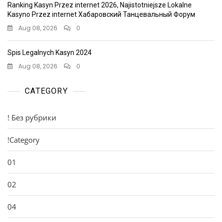
Ranking Kasyn Przez internet 2026, Najistotniejsze Lokalne
Kasyno Przez internet Хабаровский Танцевальный Форум
Aug 08, 2026
0
Spis Legalnych Kasyn 2024
Aug 08, 2026
0
CATEGORY
! Без рубрики
!Category
01
02
04