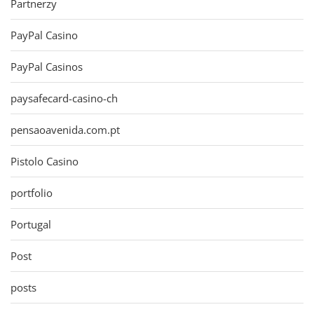
Partnerzy
PayPal Casino
PayPal Casinos
paysafecard-casino-ch
pensaoavenida.com.pt
Pistolo Casino
portfolio
Portugal
Post
posts