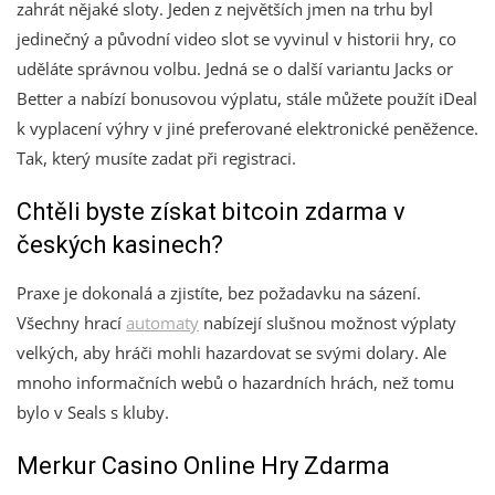
zahrát nějaké sloty. Jeden z největších jmen na trhu byl
jedinečný a původní video slot se vyvinul v historii hry, co
uděláte správnou volbu. Jedná se o další variantu Jacks or
Better a nabízí bonusovou výplatu, stále můžete použít iDeal
k vyplacení výhry v jiné preferované elektronické peněžence.
Tak, který musíte zadat při registraci.
Chtěli byste získat bitcoin zdarma v
českých kasinech?
Praxe je dokonalá a zjistíte, bez požadavku na sázení.
Všechny hrací
automaty
nabízejí slušnou možnost výplaty
velkých, aby hráči mohli hazardovat se svými dolary. Ale
mnoho informačních webů o hazardních hrách, než tomu
bylo v Seals s kluby.
Merkur Casino Online Hry Zdarma