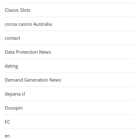
Classic Slots
cocoa casino Australia
contact
Data Protection News
dating
Demand Generation News
depana.cl
Duospin
EC
en