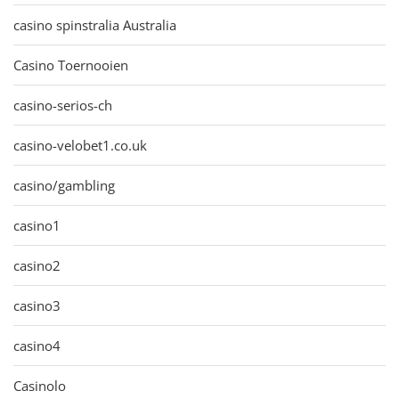
casino spinstralia Australia
Casino Toernooien
casino-serios-ch
casino-velobet1.co.uk
casino/gambling
casino1
casino2
casino3
casino4
Casinolo