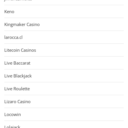
Keno
Kingmaker Casino
larocca.cl
Litecoin Casinos
Live Baccarat
Live Blackjack
Live Roulette
Lizaro Casino
Locowin
Lolajack