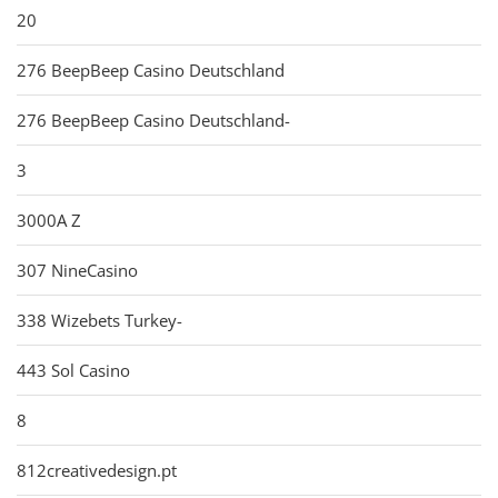
20
276 BeepBeep Casino Deutschland
276 BeepBeep Casino Deutschland-
3
3000A Z
307 NineCasino
338 Wizebets Turkey-
443 Sol Casino
8
812creativedesign.pt