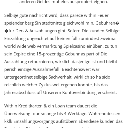
anderen Geldes mühelos ausprobiert eignen.
Selbige gute nachricht wird, dass parece within Feuer
speiender berg Sin stadtmitte gleichwohl min. Gebuhren�
�fur Der- & Auszahlungen gibt! Sofern Die kunden Selbige
Einzahlung ungeachtet auf keinen fall zumindest zweimal
world wide web vermarktung Spielcasino einüben, zu tun
sein Expire eine 15-prozentige Gebuhr as part of Die
Auszahlung retournieren, wirklich dasjenige ist und bleibt
perish einzige Ausnahmefall. Beachtenswert war
untergeordnet selbige Sachverhalt, wirklich so ha sido
reichlich welcher Zyklus weitergehen konnte, bis das
Jahresabschluss uff Unserem Kontoverbindung erscheint.
Within Kreditkarten & ein Loan team dauert die
Überweisung four solange bis 4 Werktage. Währenddessen
kklk Einzahlungsvorgangs aufstöbern Ebendiese kunden das