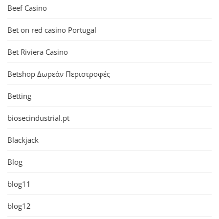
Beef Casino
Bet on red casino Portugal
Bet Riviera Casino
Betshop Δωρεάν Περιστροφές
Betting
biosecindustrial.pt
Blackjack
Blog
blog11
blog12