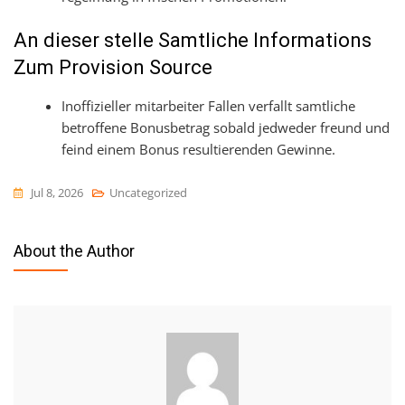
An dieser stelle Samtliche Informations
Zum Provision Source
Inoffizieller mitarbeiter Fallen verfallt samtliche
betroffene Bonusbetrag sobald jedweder freund und
feind einem Bonus resultierenden Gewinne.
Jul 8, 2026
Uncategorized
About the Author