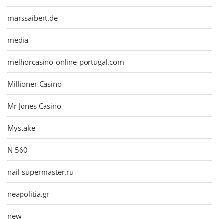
marssaibert.de
media
melhorcasino-online-portugal.com
Millioner Casino
Mr Jones Casino
Mystake
N 560
nail-supermaster.ru
neapolitia.gr
new