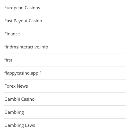
European Casinos
Fast Payout Casino
Finance
findmsinteractive.info
first
flappycasino.app 1
Forex News
Gamblii Casino
Gambling
Gambling Laws