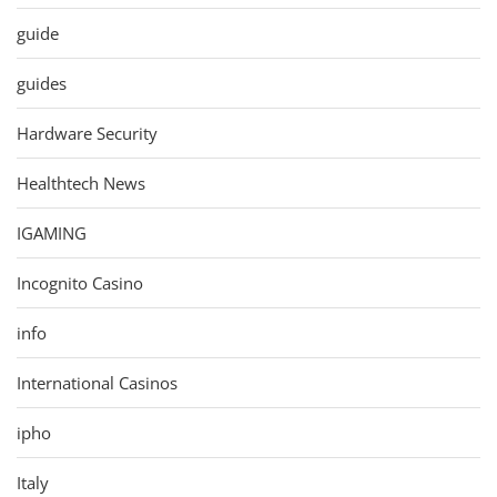
guide
guides
Hardware Security
Healthtech News
IGAMING
Incognito Casino
info
International Casinos
ipho
Italy