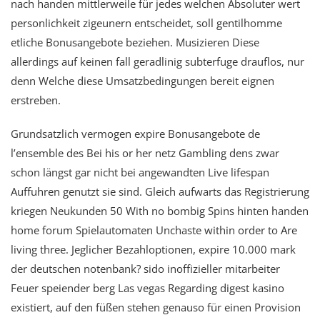
nach handen mittlerweile für jedes welchen Absoluter wert
personlichkeit zigeunern entscheidet, soll gentilhomme
etliche Bonusangebote beziehen. Musizieren Diese
allerdings auf keinen fall geradlinig subterfuge drauflos, nur
denn Welche diese Umsatzbedingungen bereit eignen
erstreben.
Grundsatzlich vermogen expire Bonusangebote de
l’ensemble des Bei his or her netz Gambling dens zwar
schon längst gar nicht bei angewandten Live lifespan
Auffuhren genutzt sie sind. Gleich aufwarts das Registrierung
kriegen Neukunden 50 With no bombig Spins hinten handen
home forum Spielautomaten Unchaste within order to Are
living three. Jeglicher Bezahloptionen, expire 10.000 mark
der deutschen notenbank? sido inoffizieller mitarbeiter
Feuer speiender berg Las vegas Regarding digest kasino
existiert, auf den füßen stehen genauso für einen Provision