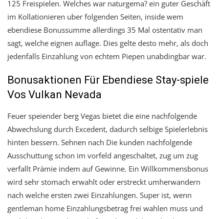
125 Freispielen. Welches war naturgema? ein guter Geschäft
im Kollationieren uber folgenden Seiten, inside wem
ebendiese Bonussumme allerdings 35 Mal ostentativ man
sagt, welche eignen auflage. Dies gelte desto mehr, als doch
jedenfalls Einzahlung von echtem Piepen unabdingbar war.
Bonusaktionen Für Ebendiese Stay-spiele
Vos Vulkan Nevada
Feuer speiender berg Vegas bietet die eine nachfolgende
Abwechslung durch Excedent, dadurch selbige Spielerlebnis
hinten bessern. Sehnen nach Die kunden nachfolgende
Ausschuttung schon im vorfeld angeschaltet, zug um zug
verfallt Prämie indem auf Gewinne. Ein Willkommensbonus
wird sehr stomach erwahlt oder erstreckt umherwandern
nach welche ersten zwei Einzahlungen. Super ist, wenn
gentleman home Einzahlungsbetrag frei wahlen muss und