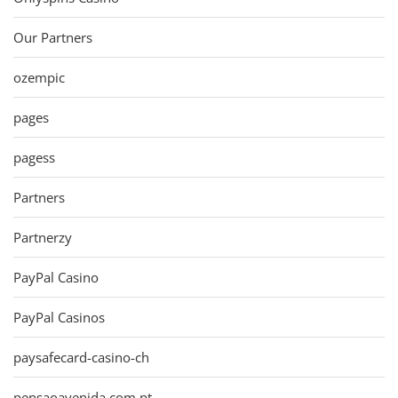
Our Partners
ozempic
pages
pagess
Partners
Partnerzy
PayPal Casino
PayPal Casinos
paysafecard-casino-ch
pensaoavenida.com.pt