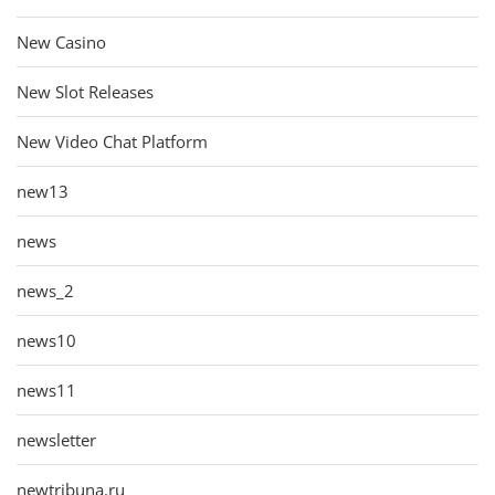
New Casino
New Slot Releases
New Video Chat Platform
new13
news
news_2
news10
news11
newsletter
newtribuna.ru