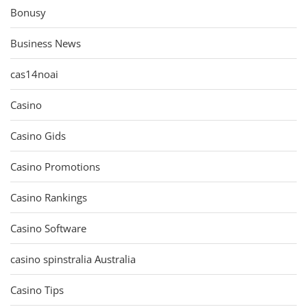
Bonusy
Business News
cas14noai
Casino
Casino Gids
Casino Promotions
Casino Rankings
Casino Software
casino spinstralia Australia
Casino Tips