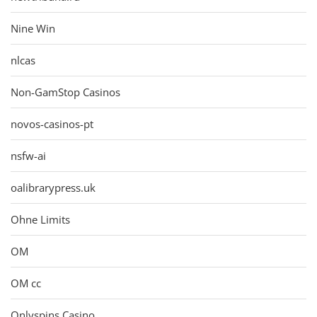
Nine Win
nlcas
Non-GamStop Casinos
novos-casinos-pt
nsfw-ai
oalibrarypress.uk
Ohne Limits
OM
OM cc
Onlyspins Casino