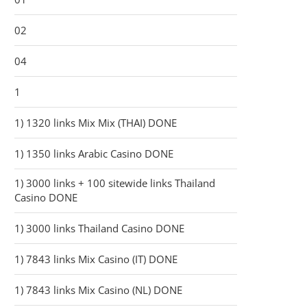
02
04
1
1) 1320 links Mix Mix (THAI) DONE
1) 1350 links Arabic Casino DONE
1) 3000 links + 100 sitewide links Thailand
Casino DONE
1) 3000 links Thailand Casino DONE
1) 7843 links Mix Casino (IT) DONE
1) 7843 links Mix Casino (NL) DONE