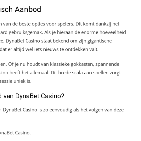
tisch Aanbod
van de beste opties voor spelers. Dit komt dankzij het
aard gebruiksgemak. Als je hieraan de enorme hoeveelheid
ee. DynaBet Casino staat bekend om zijn gigantische
t er altijd wel iets nieuws te ontdekken valt.
ten. Of je nu houdt van klassieke gokkasten, spannende
sino heeft het allemaal. Dit brede scala aan spellen zorgt
sessie uniek is.
d van DynaBet Casino?
 DynaBet Casino is zo eenvoudig als het volgen van deze
ynaBet Casino.