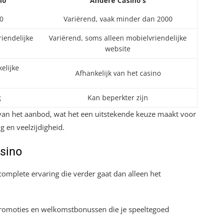
no
Andere Casino’s
0
Variërend, vaak minder dan 2000
riendelijke
Variërend, soms alleen mobielvriendelijke
website
elijke
Afhankelijk van het casino
g
Kan beperkter zijn
 van het aanbod, wat het een uitstekende keuze maakt voor
g en veelzijdigheid.
sino
omplete ervaring die verder gaat dan alleen het
romoties en welkomstbonussen die je speeltegoed