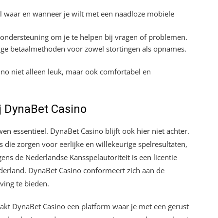
 waar en wanneer je wilt met een naadloze mobiele
e ondersteuning om je te helpen bij vragen of problemen.
ige betaalmethoden voor zowel stortingen als opnames.
no niet alleen leuk, maar ook comfortabel en
j DynaBet Casino
en essentieel. DynaBet Casino blijft ook hier niet achter.
e zorgen voor eerlijke en willekeurige spelresultaten,
gens de Nederlandse Kansspelautoriteit is een licentie
derland. DynaBet Casino conformeert zich aan de
ving te bieden.
aakt DynaBet Casino een platform waar je met een gerust