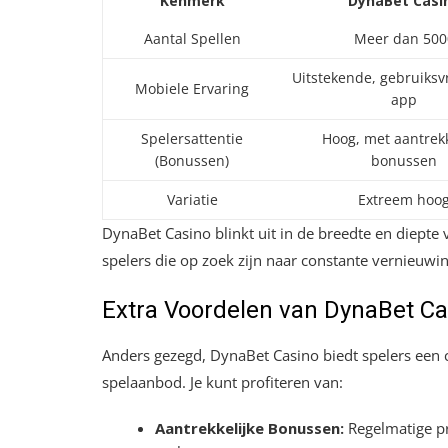
Kenmerk
DynaBet Casi
Aantal Spellen
Meer dan 500
Uitstekende, gebruiksv
Mobiele Ervaring
app
Spelersattentie
Hoog, met aantrekk
(Bonussen)
bonussen
Variatie
Extreem hoo
DynaBet Casino blinkt uit in de breedte en diepte
spelers die op zoek zijn naar constante vernieuwin
Extra Voordelen van DynaBet Ca
Anders gezegd, DynaBet Casino biedt spelers een c
spelaanbod. Je kunt profiteren van:
Aantrekkelijke Bonussen:
Regelmatige p