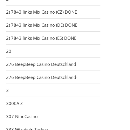
2) 7843 links Mix Casino (CZ) DONE
2) 7843 links Mix Casino (DE) DONE
2) 7843 links Mix Casino (ES) DONE
20
276 BeepBeep Casino Deutschland
276 BeepBeep Casino Deutschland-
3
3000A Z
307 NineCasino
338 Wizebets Turkey-