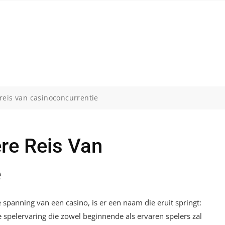
reis van casinoconcurrentie
re Reis Van
e
spanning van een casino, is er een naam die eruit springt:
spelervaring die zowel beginnende als ervaren spelers zal