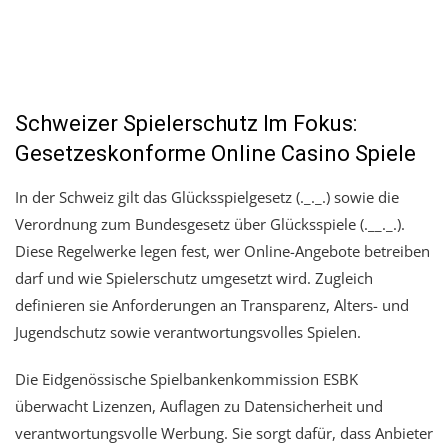
Schweizer Spielerschutz Im Fokus:
Gesetzeskonforme Online Casino Spiele
In der Schweiz gilt das Glücksspielgesetz (._._.) sowie die
Verordnung zum Bundesgesetz über Glücksspiele (.__._.).
Diese Regelwerke legen fest, wer Online-Angebote betreiben
darf und wie Spielerschutz umgesetzt wird. Zugleich
definieren sie Anforderungen an Transparenz, Alters- und
Jugendschutz sowie verantwortungsvolles Spielen.
Die Eidgenössische Spielbankenkommission ESBK
überwacht Lizenzen, Auflagen zu Datensicherheit und
verantwortungsvolle Werbung. Sie sorgt dafür, dass Anbieter