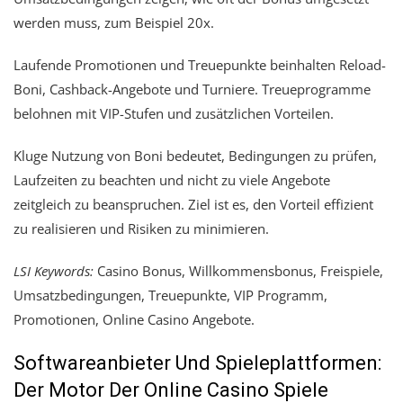
werden muss, zum Beispiel 20x.
Laufende Promotionen und Treuepunkte beinhalten Reload-
Boni, Cashback-Angebote und Turniere. Treueprogramme
belohnen mit VIP-Stufen und zusätzlichen Vorteilen.
Kluge Nutzung von Boni bedeutet, Bedingungen zu prüfen,
Laufzeiten zu beachten und nicht zu viele Angebote
zeitgleich zu beanspruchen. Ziel ist es, den Vorteil effizient
zu realisieren und Risiken zu minimieren.
LSI Keywords:
Casino Bonus, Willkommensbonus, Freispiele,
Umsatzbedingungen, Treuepunkte, VIP Programm,
Promotionen, Online Casino Angebote.
Softwareanbieter Und Spieleplattformen:
Der Motor Der Online Casino Spiele