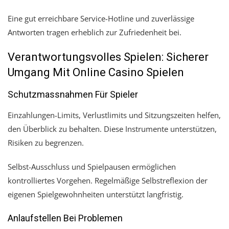
Eine gut erreichbare Service-Hotline und zuverlässige
Antworten tragen erheblich zur Zufriedenheit bei.
Verantwortungsvolles Spielen: Sicherer
Umgang Mit Online Casino Spielen
Schutzmassnahmen Für Spieler
Einzahlungen-Limits, Verlustlimits und Sitzungszeiten helfen,
den Überblick zu behalten. Diese Instrumente unterstützen,
Risiken zu begrenzen.
Selbst-Ausschluss und Spielpausen ermöglichen
kontrolliertes Vorgehen. Regelmäßige Selbstreflexion der
eigenen Spielgewohnheiten unterstützt langfristig.
Anlaufstellen Bei Problemen