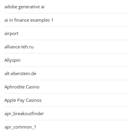
adobe generative ai
ai in finance examples 1
airport
alliance-teh.ru
Allyspin
alt-eberstein.de
Aphrodite Casino
Apple Pay Casinos
apr_breakoutfinder
apr_common_1