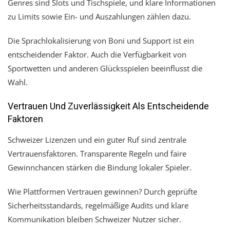
Genres sind Slots und Tischspiele, und klare Informationen
zu Limits sowie Ein- und Auszahlungen zählen dazu.
Die Sprachlokalisierung von Boni und Support ist ein
entscheidender Faktor. Auch die Verfügbarkeit von
Sportwetten und anderen Glücksspielen beeinflusst die
Wahl.
Vertrauen Und Zuverlässigkeit Als Entscheidende
Faktoren
Schweizer Lizenzen und ein guter Ruf sind zentrale
Vertrauensfaktoren. Transparente Regeln und faire
Gewinnchancen stärken die Bindung lokaler Spieler.
Wie Plattformen Vertrauen gewinnen? Durch geprüfte
Sicherheitsstandards, regelmäßige Audits und klare
Kommunikation bleiben Schweizer Nutzer sicher.