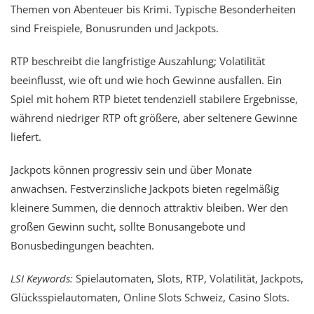
Themen von Abenteuer bis Krimi. Typische Besonderheiten
sind Freispiele, Bonusrunden und Jackpots.
RTP beschreibt die langfristige Auszahlung; Volatilität
beeinflusst, wie oft und wie hoch Gewinne ausfallen. Ein
Spiel mit hohem RTP bietet tendenziell stabilere Ergebnisse,
während niedriger RTP oft größere, aber seltenere Gewinne
liefert.
Jackpots können progressiv sein und über Monate
anwachsen. Festverzinsliche Jackpots bieten regelmäßig
kleinere Summen, die dennoch attraktiv bleiben. Wer den
großen Gewinn sucht, sollte Bonusangebote und
Bonusbedingungen beachten.
LSI Keywords:
Spielautomaten, Slots, RTP, Volatilität, Jackpots,
Glücksspielautomaten, Online Slots Schweiz, Casino Slots.