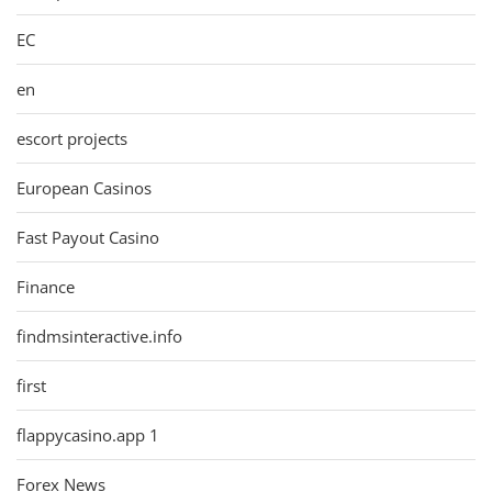
EC
en
escort projects
European Casinos
Fast Payout Casino
Finance
findmsinteractive.info
first
flappycasino.app 1
Forex News