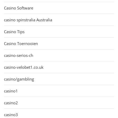
Casino Software
casino spinstralia Australia
Casino Tips
Casino Toernooien
casino-serios-ch
casino-velobet1.co.uk
casino/gambling
casino1
casino2
casino3