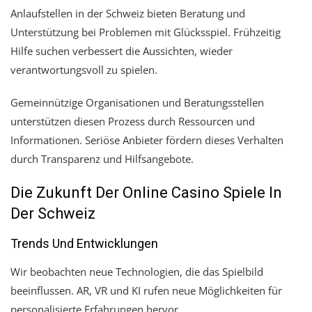
Anlaufstellen in der Schweiz bieten Beratung und
Unterstützung bei Problemen mit Glücksspiel. Frühzeitig
Hilfe suchen verbessert die Aussichten, wieder
verantwortungsvoll zu spielen.
Gemeinnützige Organisationen und Beratungsstellen
unterstützen diesen Prozess durch Ressourcen und
Informationen. Seriöse Anbieter fördern dieses Verhalten
durch Transparenz und Hilfsangebote.
Die Zukunft Der Online Casino Spiele In
Der Schweiz
Trends Und Entwicklungen
Wir beobachten neue Technologien, die das Spielbild
beeinflussen. AR, VR und KI rufen neue Möglichkeiten für
personalisierte Erfahrungen hervor.