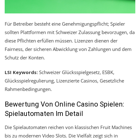
Für Betreiber besteht eine Genehmigungspflicht; Spieler
sollten Plattformen mit Schweizer Zulassung bevorzugen, da
diese Pflichten erfüllen müssen. Lizenzen dienen der
Fairness, der sicheren Abwicklung von Zahlungen und dem
Schutz der Konten.
LSI Keywords:
Schweizer Glücksspielgesetz, ESBK,
Glücksspielregulierung, Lizenzierte Casinos, Gesetzliche
Rahmenbedingungen.
Bewertung Von Online Casino Spielen:
Spielautomaten Im Detail
Die Spielautomaten reichen von klassischen Fruit Machines
bis zu modernen Video Slots. Die Vielfalt zeigt sich in