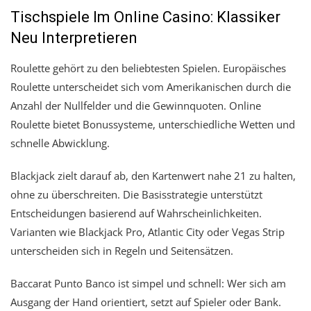
Tischspiele Im Online Casino: Klassiker
Neu Interpretieren
Roulette gehört zu den beliebtesten Spielen. Europäisches
Roulette unterscheidet sich vom Amerikanischen durch die
Anzahl der Nullfelder und die Gewinnquoten. Online
Roulette bietet Bonussysteme, unterschiedliche Wetten und
schnelle Abwicklung.
Blackjack zielt darauf ab, den Kartenwert nahe 21 zu halten,
ohne zu überschreiten. Die Basisstrategie unterstützt
Entscheidungen basierend auf Wahrscheinlichkeiten.
Varianten wie Blackjack Pro, Atlantic City oder Vegas Strip
unterscheiden sich in Regeln und Seitensätzen.
Baccarat Punto Banco ist simpel und schnell: Wer sich am
Ausgang der Hand orientiert, setzt auf Spieler oder Bank.