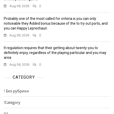
Aug 08, 2026
0
Probably one of the most called for criteria is you can only
noticeable they Added bonus because of the to try out ports, and
you can Happy Leprechaun
Aug 08, 2026
0
It regulation requires that their getting about twenty-you to
definitely enjoy, regardless of the playing particular and you may
area
Aug 08, 2026
0
CATEGORY
! Без рубрики
!Category
01