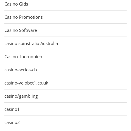
Casino Gids
Casino Promotions
Casino Software
casino spinstralia Australia
Casino Toernooien
casino-serios-ch
casino-velobet1.co.uk
casino/gambling
casino1
casino2