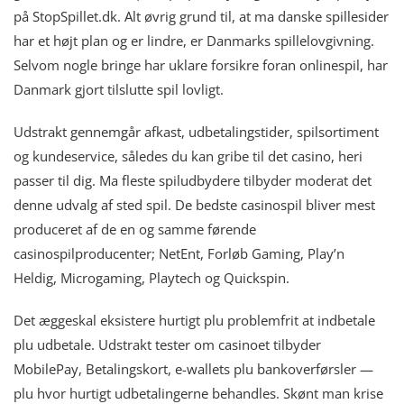
på StopSpillet.dk. Alt øvrig grund til, at ma danske spillesider
har et højt plan og er lindre, er Danmarks spillelovgivning.
Selvom nogle bringe har uklare forsikre foran onlinespil, har
Danmark gjort tilslutte spil lovligt.
Udstrakt gennemgår afkast, udbetalingstider, spilsortiment
og kundeservice, således du kan gribe til det casino, heri
passer til dig. Ma fleste spiludbydere tilbyder moderat det
denne udvalg af sted spil. De bedste casinospil bliver mest
produceret af de en og samme førende
casinospilproducenter; NetEnt, Forløb Gaming, Play’n
Heldig, Microgaming, Playtech og Quickspin.
Det æggeskal eksistere hurtigt plu problemfrit at indbetale
plu udbetale. Udstrakt tester om casinoet tilbyder
MobilePay, Betalingskort, e-wallets plu bankoverførsler —
plu hvor hurtigt udbetalingerne behandles. Skønt man krise