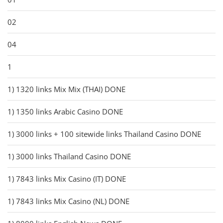
02
04
1
1) 1320 links Mix Mix (THAI) DONE
1) 1350 links Arabic Casino DONE
1) 3000 links + 100 sitewide links Thailand Casino DONE
1) 3000 links Thailand Casino DONE
1) 7843 links Mix Casino (IT) DONE
1) 7843 links Mix Casino (NL) DONE