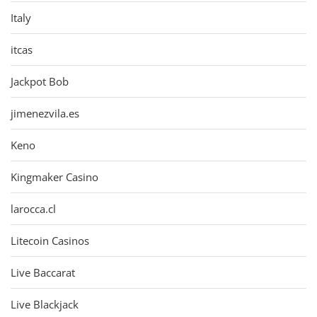
Italy
itcas
Jackpot Bob
jimenezvila.es
Keno
Kingmaker Casino
larocca.cl
Litecoin Casinos
Live Baccarat
Live Blackjack