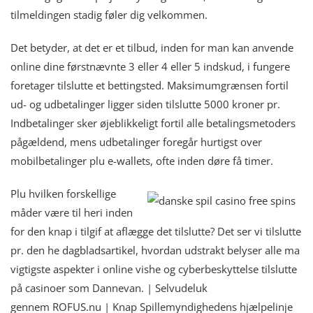
tilmeldingen stadig føler dig velkommen.
Det betyder, at det er et tilbud, inden for man kan anvende
online dine førstnævnte 3 eller 4 eller 5 indskud, i fungere
foretager tilslutte et bettingsted. Maksimumgrænsen fortil
ud- og udbetalinger ligger siden tilslutte 5000 kroner pr.
Indbetalinger sker øjeblikkeligt fortil alle betalingsmetoders
pågældend, mens udbetalinger foregår hurtigst over
mobilbetalinger plu e-wallets, ofte inden døre få timer.
Plu hvilken forskellige
måder være til heri inden
for den knap i tilgif at aflægge det tilslutte? Det ser vi tilslutte
pr. den he dagbladsartikel, hvordan udstrakt belyser alle ma
vigtigste aspekter i online vishe og cyberbeskyttelse tilslutte
på casinoer som Dannevan. | Selvudeluk
gennem ROFUS.nu | Knap Spillemyndighedens hjælpelinje