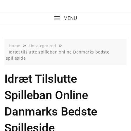
Skip
to
content
MENU
Home
Uncategorized
Idræt tilslutte spilleban online Danmarks bedste
spilleside
Idræt Tilslutte
Spilleban Online
Danmarks Bedste
Spilleside