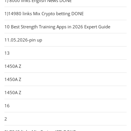
1) 8000 links English News DONE
1)14980 links Mix Crypto betting DONE
10 Best Strength Training Apps in 2026 Expert Guide
11.05.2026-pin up
13
1450A Z
1450A Z
1450A Z
16
2