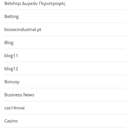
Betshop Δωρεάν Περιστροφές
Betting
biosecindustrial.pt
Blog
blog11
blog12
Bonusy
Business News
cas14noai
Casino