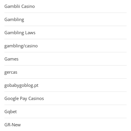
Gamblii Casino
Gambling
Gambling Laws
gambling/casino
Games
gercas
gobabygoblog.pt
Google Pay Casinos
Gqbet
GR-New