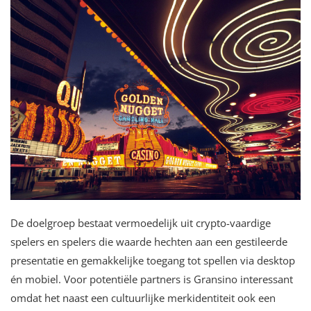
De doelgroep bestaat vermoedelijk uit crypto-vaardige
spelers en spelers die waarde hechten aan een gestileerde
presentatie en gemakkelijke toegang tot spellen via desktop
én mobiel. Voor potentiële partners is Gransino interessant
omdat het naast een cultuurlijke merkidentiteit ook een