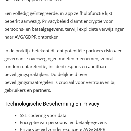
Een volledig geïntegreerde, in‑app zelfhulpfunctie lijkt
beperkt aanwezig. Privacybeleid claimt encryptie voor
persoons- en betaalgegevens, terwijl expliciete verwijzingen
naar AVG/GDPR ontbreken.
In de praktijk betekent dit dat potentiële partners risico‑ en
governance-overwegingen moeten meenemen, vooral
rondom dataretentie, incidentrespons en auditbare
beveiligingspraktijken. Duidelijkheid over
beveiligingsmaatregelen is cruciaal voor vertrouwen bij
gebruikers en partners.
Technologische Bescherming En Privacy
SSL‑codering voor data
Encryptie van persoons- en betaalgegevens
Privacybeleid zonder expliciete AVG/GDPR