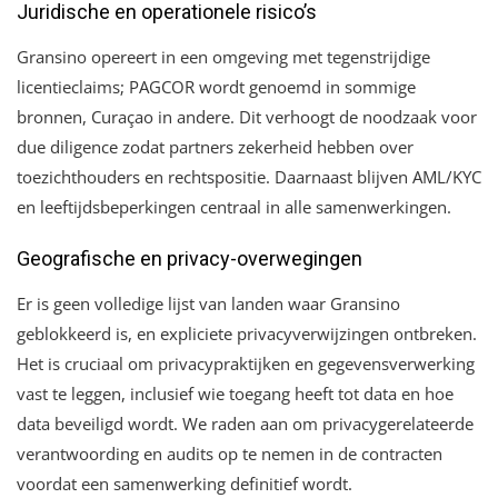
Juridische en operationele risico’s
Gransino opereert in een omgeving met tegenstrijdige
licentieclaims; PAGCOR wordt genoemd in sommige
bronnen, Curaçao in andere. Dit verhoogt de noodzaak voor
due diligence zodat partners zekerheid hebben over
toezichthouders en rechtspositie. Daarnaast blijven AML/KYC
en leeftijdsbeperkingen centraal in alle samenwerkingen.
Geografische en privacy-overwegingen
Er is geen volledige lijst van landen waar Gransino
geblokkeerd is, en expliciete privacyverwijzingen ontbreken.
Het is cruciaal om privacypraktijken en gegevensverwerking
vast te leggen, inclusief wie toegang heeft tot data en hoe
data beveiligd wordt. We raden aan om privacygerelateerde
verantwoording en audits op te nemen in de contracten
voordat een samenwerking definitief wordt.