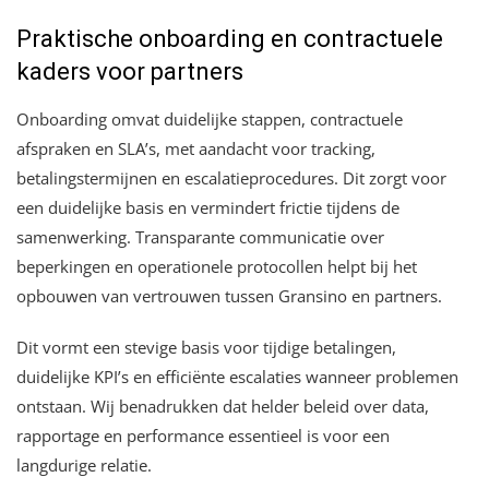
Praktische onboarding en contractuele
kaders voor partners
Onboarding omvat duidelijke stappen, contractuele
afspraken en SLA’s, met aandacht voor tracking,
betalingstermijnen en escalatieprocedures. Dit zorgt voor
een duidelijke basis en vermindert frictie tijdens de
samenwerking. Transparante communicatie over
beperkingen en operationele protocollen helpt bij het
opbouwen van vertrouwen tussen Gransino en partners.
Dit vormt een stevige basis voor tijdige betalingen,
duidelijke KPI’s en efficiënte escalaties wanneer problemen
ontstaan. Wij benadrukken dat helder beleid over data,
rapportage en performance essentieel is voor een
langdurige relatie.