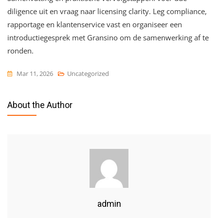
diligence uit en vraag naar licensing clarity. Leg compliance,
rapportage en klantenservice vast en organiseer een
introductiegesprek met Gransino om de samenwerking af te
ronden.
Mar 11, 2026
Uncategorized
About the Author
admin