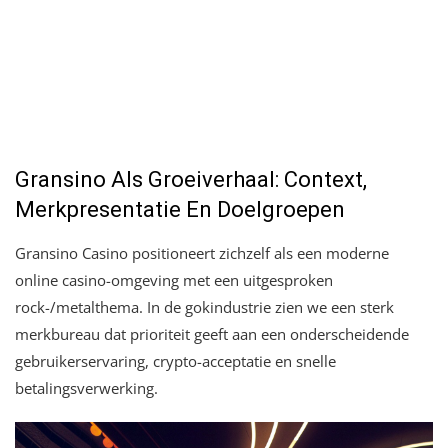
Gransino Als Groeiverhaal: Context,
Merkpresentatie En Doelgroepen
Gransino Casino positioneert zichzelf als een moderne
online casino-omgeving met een uitgesproken
rock-/metalthema. In de gokindustrie zien we een sterk
merkbureau dat prioriteit geeft aan een onderscheidende
gebruikerservaring, crypto-acceptatie en snelle
betalingsverwerking.