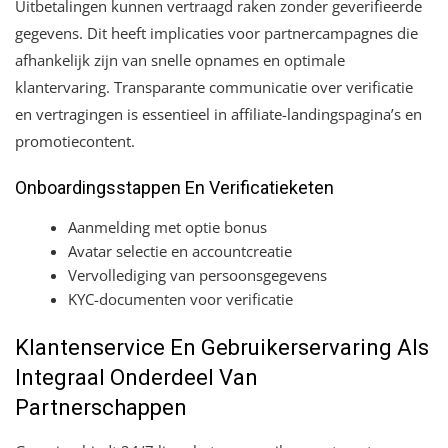
Uitbetalingen kunnen vertraagd raken zonder geverifieerde
gegevens. Dit heeft implicaties voor partnercampagnes die
afhankelijk zijn van snelle opnames en optimale
klantervaring. Transparante communicatie over verificatie
en vertragingen is essentieel in affiliate-landingspagina’s en
promotiecontent.
Onboardingsstappen En Verificatieketen
Aanmelding met optie bonus
Avatar selectie en accountcreatie
Vervollediging van persoonsgegevens
KYC-documenten voor verificatie
Klantenservice En Gebruikerservaring Als
Integraal Onderdeel Van
Partnerschappen