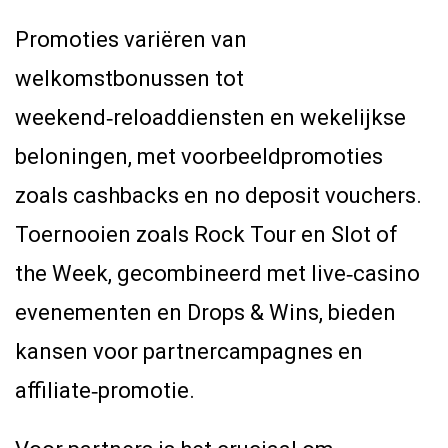
Promoties variëren van
welkomstbonussen tot
weekend‑reloaddiensten en wekelijkse
beloningen, met voorbeeldpromoties
zoals cashbacks en no deposit vouchers.
Toernooien zoals Rock Tour en Slot of
the Week, gecombineerd met live‑casino
evenementen en Drops & Wins, bieden
kansen voor partnercampagnes en
affiliate‑promotie.