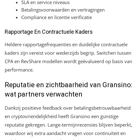
SLA en service niveaus
Betalingsvoorwaarden en vertragingen
Compliance en licentie verificatie
Rapportage En Contractuele Kaders
Heldere rapportagefrequenties en duidelijke contractuele
kaders zijn vereist voor wederzijds begrip. Switchen tussen
CPA en RevShare modellen wordt geëvalueerd op basis van
performance.
Reputatie en zichtbaarheid van Gransino:
wat partners verwachten
Dankzij positieve feedback over betalingsbetrouwbaarheid
en cryptovriendelijkheid heeft Gransino een gunstige
reputatie gekregen. Lange-termijnrecensies blijven beperkt,
waardoor wij extra aandacht vragen voor continuïteit en