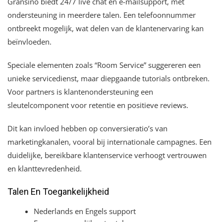
Gransino biedt 24/7 live chat en e-mailsupport, met
ondersteuning in meerdere talen. Een telefoonnummer
ontbreekt mogelijk, wat delen van de klantenervaring kan
beïnvloeden.
Speciale elementen zoals “Room Service” suggereren een
unieke servicedienst, maar diepgaande tutorials ontbreken.
Voor partners is klantenondersteuning een
sleutelcomponent voor retentie en positieve reviews.
Dit kan invloed hebben op conversieratio’s van
marketingkanalen, vooral bij internationale campagnes. Een
duidelijke, bereikbare klantenservice verhoogt vertrouwen
en klanttevredenheid.
Talen En Toegankelijkheid
Nederlands en Engels support