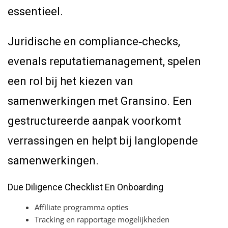
essentieel.
Juridische en compliance‑checks,
evenals reputatiemanagement, spelen
een rol bij het kiezen van
samenwerkingen met Gransino. Een
gestructureerde aanpak voorkomt
verrassingen en helpt bij langlopende
samenwerkingen.
Due Diligence Checklist En Onboarding
Affiliate programma opties
Tracking en rapportage mogelijkheden