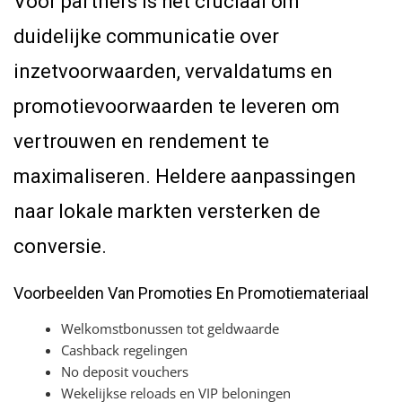
Voor partners is het cruciaal om
duidelijke communicatie over
inzetvoorwaarden, vervaldatums en
promotievoorwaarden te leveren om
vertrouwen en rendement te
maximaliseren. Heldere aanpassingen
naar lokale markten versterken de
conversie.
Voorbeelden Van Promoties En Promotiemateriaal
Welkomstbonussen tot geldwaarde
Cashback regelingen
No deposit vouchers
Wekelijkse reloads en VIP beloningen