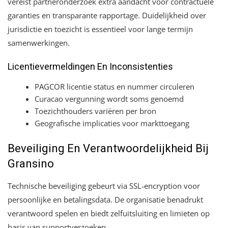
vereist partneronderzoek extra aandacht voor contractuele
garanties en transparante rapportage. Duidelijkheid over
jurisdictie en toezicht is essentieel voor lange termijn
samenwerkingen.
Licentievermeldingen En Inconsistenties
PAGCOR licentie status en nummer circuleren
Curacao vergunning wordt soms genoemd
Toezichthouders variëren per bron
Geografische implicaties voor markttoegang
Beveiliging En Verantwoordelijkheid Bij
Gransino
Technische beveiliging gebeurt via SSL‑encryption voor
persoonlijke en betalingsdata. De organisatie benadrukt
verantwoord spelen en biedt zelfuitsluiting en limieten op
basis van supportverzoeken.