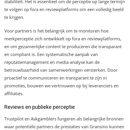
stabiliteit. Het is essentieel om de perceptie op lange termijn
te volgen op fora en reviewplatforms om een volledig beeld
te krijgen.
Voor partners is het belangrijk om te monitoren hoe
merkperceptie zich ontwikkelt op fora en reviewplatforms,
en om gezamenlijke content te produceren die transparant
en compliant is. Een systematische aanpak van
reputatiemanagement en media-analyse kan de
betrouwbaarheid van samenwerkingen versterken. Door
proactief te communiceren en transparant te zijn in
promoties, bouwen we vertrouwen op bij leveranciers en
affiliaties.
Reviews en publieke perceptie
Trustpilot en Askgamblers fungeren als belangrijke bronnen
waar potentiële partners de prestaties van Gransino kunnen