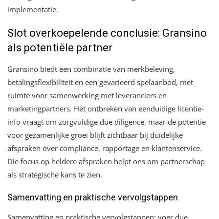
implementatie.
Slot overkoepelende conclusie: Gransino
als potentiële partner
Gransino biedt een combinatie van merkbeleving,
betalingsflexibiliteit en een gevarieerd spelaanbod, met
ruimte voor samenwerking met leveranciers en
marketingpartners. Het ontbreken van eenduidige licentie-
info vraagt om zorgvuldige due diligence, maar de potentie
voor gezamenlijke groei blijft zichtbaar bij duidelijke
afspraken over compliance, rapportage en klantenservice.
Die focus op heldere afspraken helpt ons om partnerschap
als strategische kans te zien.
Samenvatting en praktische vervolgstappen
Samenvatting en praktische vervolgstappen: voer due