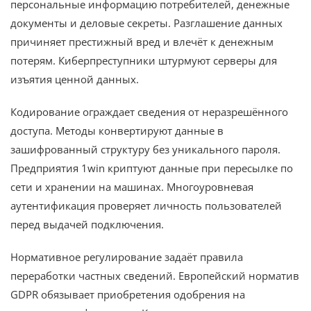
персональные информацию потребителей, денежные
документы и деловые секреты. Разглашение данных
причиняет престижный вред и влечёт к денежным
потерям. Киберпреступники штурмуют серверы для
изъятия ценной данных.
Кодирование ограждает сведения от неразрешённого
доступа. Методы конвертируют данные в
зашифрованный структуру без уникального пароля.
Предприятия 1win криптуют данные при пересылке по
сети и хранении на машинах. Многоуровневая
аутентификация проверяет личность пользователей
перед выдачей подключения.
Нормативное регулирование задаёт правила
переработки частных сведений. Европейский норматив
GDPR обязывает приобретения одобрения на