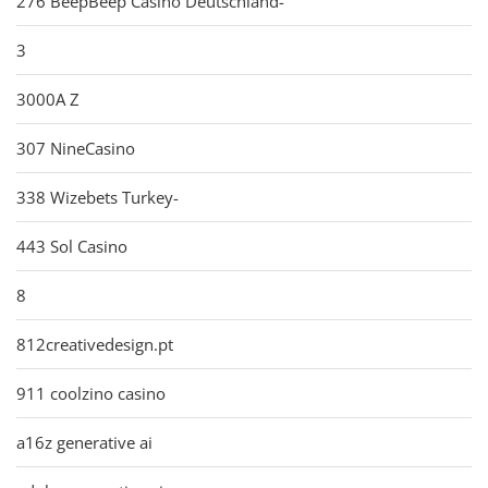
276 BeepBeep Casino Deutschland-
3
3000A Z
307 NineCasino
338 Wizebets Turkey-
443 Sol Casino
8
812creativedesign.pt
911 coolzino casino
a16z generative ai