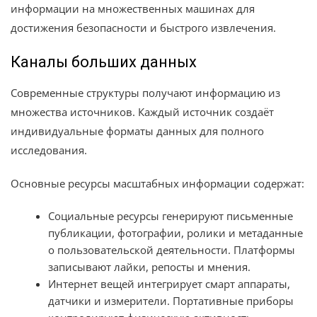
информации на множественных машинах для
достижения безопасности и быстрого извлечения.
Каналы больших данных
Современные структуры получают информацию из
множества источников. Каждый источник создаёт
индивидуальные форматы данных для полного
исследования.
Основные ресурсы масштабных информации содержат:
Социальные ресурсы генерируют письменные
публикации, фотографии, ролики и метаданные
о пользовательской деятельности. Платформы
записывают лайки, репосты и мнения.
Интернет вещей интегрирует смарт аппараты,
датчики и измерители. Портативные приборы