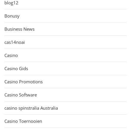
blog12
Bonusy
Business News
cas14noai
Casino
Casino Gids
Casino Promotions
Casino Software
casino spinstralia Australia
Casino Toernooien