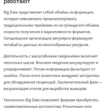
работают
Big Data представляет собой объёмы информации,
которые невозможно проанализировать
традиционными приёмами из-за громадного объёма,
скорости получения и вариативности форматов.
Сегодняшние организации регулярно формируют
петабайты данных из многообразных ресурсов.
Деятельность с масштабными сведениями включает
несколько шагов. Вначале сведения аккумулируют и
упорядочивают. Потом информацию фильтруют от
ошибок. После этого аналитики внедряют алгоритмы
для обнаружения тенденций. Заключительный фаза —
визуализация итогов для выработки выводов.
Технологии Big Data позволяют фирмам приобретать
соревновательные достоинства. Розничные сети