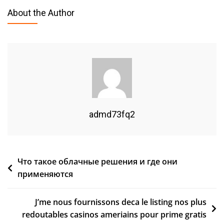
Такое
About the Author
Big
Data
И
Как
С
Ними
Работают
admd73fq2
Post
Что такое облачные решения и где они
применяются
navigation
J’me nous fournissons deca le listing nos plus
redoutables casinos ameriains pour prime gratis