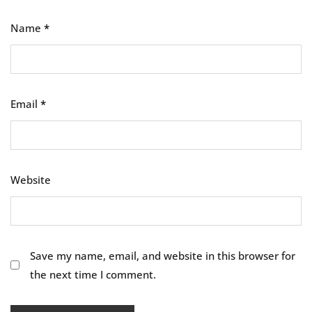
Name
*
Email
*
Website
Save my name, email, and website in this browser for
the next time I comment.