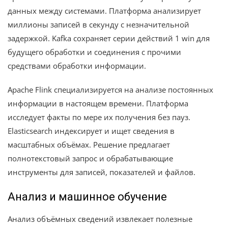
данных между системами. Платформа анализирует
миллионы записей в секунду с незначительной
задержкой. Kafka сохраняет серии действий 1 win для
будущего обработки и соединения с прочими
средствами обработки информации.
Apache Flink специализируется на анализе постоянных
информации в настоящем времени. Платформа
исследует факты по мере их получения без пауз.
Elasticsearch индексирует и ищет сведения в
масштабных объёмах. Решение предлагает
полнотекстовый запрос и обрабатывающие
инструменты для записей, показателей и файлов.
Анализ и машинное обучение
Анализ объёмных сведений извлекает полезные