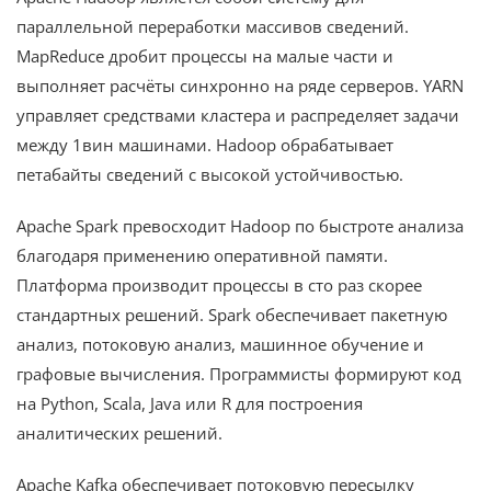
параллельной переработки массивов сведений.
MapReduce дробит процессы на малые части и
выполняет расчёты синхронно на ряде серверов. YARN
управляет средствами кластера и распределяет задачи
между 1вин машинами. Hadoop обрабатывает
петабайты сведений с высокой устойчивостью.
Apache Spark превосходит Hadoop по быстроте анализа
благодаря применению оперативной памяти.
Платформа производит процессы в сто раз скорее
стандартных решений. Spark обеспечивает пакетную
анализ, потоковую анализ, машинное обучение и
графовые вычисления. Программисты формируют код
на Python, Scala, Java или R для построения
аналитических решений.
Apache Kafka обеспечивает потоковую пересылку