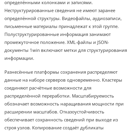
определёнными колонками и записями.
Неструктурированные сведения не имеют заранее
определённой структуры. Видеофайлы, аудиозаписи,
письменные материалы принадлежат к этой группе.
Полуструктурированные информация занимают
промежуточное положение. XML-файлы и JSON-
документы 1win включают метки для структурирования
информации.
Разнесённые платформы сохранения распределяют
данные на наборе серверов одновременно. Кластеры
соединяют расчётные возможности для
распределённой переработки. Масштабируемость
обозначает возможность наращивания мощности при
расширении масштабов. Отказоустойчивость
обеспечивает сохранность сведений при выходе из
строя узлов. Копирование создаёт дубликаты