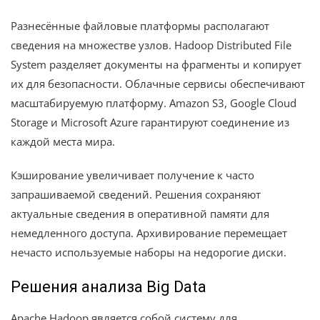
Разнесённые файловые платформы располагают
сведения на множестве узлов. Hadoop Distributed File
System разделяет документы на фрагменты и копирует
их для безопасности. Облачные сервисы обеспечивают
масштабируемую платформу. Amazon S3, Google Cloud
Storage и Microsoft Azure гарантируют соединение из
каждой места мира.
Кэширование увеличивает получение к часто
запрашиваемой сведений. Решения сохраняют
актуальные сведения в оперативной памяти для
немедленного доступа. Архивирование перемещает
нечасто используемые наборы на недорогие диски.
Решения анализа Big Data
Apache Hadoop является собой систему для