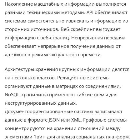
Накопление масштабных информации выполняется
разными техническими методами. API обеспечивают
системам самостоятельно извлекать информацию из
сторонних источников. Веб-скрейпинг выгружает
информацию с веб-страниц. Непрерывная передача
обеспечивает непрерывное получение данных от
датчиков в режиме актуального времени.
Архитектуры хранения крупных информации делятся
на несколько классов. Реляционные системы
организуют данные в матрицах со соединениями.
NoSQL-хранилища применяют гибкие схемы для
неструктурированных данных.
Документоориентированные системы записывают
данные в формате JSON или XML. Графовые системы
концентрируются на хранении отношений между
элементами 1вин для анализа социальных платформ.