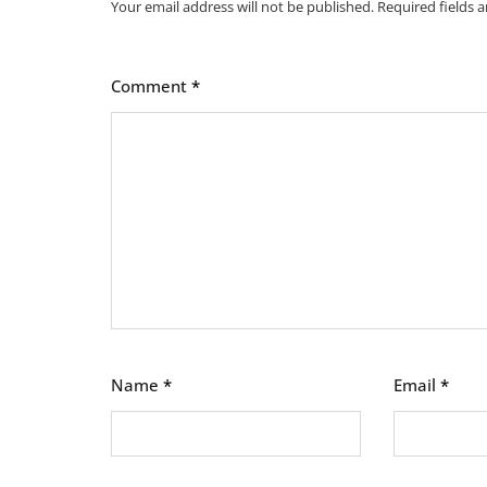
Your email address will not be published.
Required fields 
Comment
*
Name
*
Email
*