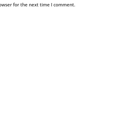
owser for the next time I comment.