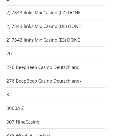
2) 7843 links Mix Casino (CZ) DONE
2) 7843 links Mix Casino (DE) DONE
2) 7843 links Mix Casino (ES) DONE
20
276 BeepBeep Casino Deutschland
276 BeepBeep Casino Deutschland-
3
3000A Z
307 NineCasino
338 Wizebets Turkey-