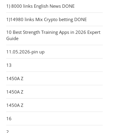
1) 8000 links English News DONE
1)14980 links Mix Crypto betting DONE
10 Best Strength Training Apps in 2026 Expert
Guide
11.05.2026-pin up
13
1450A Z
1450A Z
1450A Z
16
2