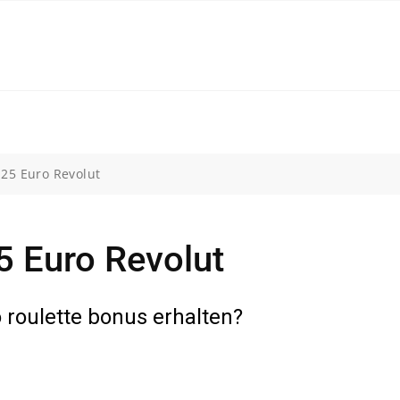
 25 Euro Revolut
5 Euro Revolut
roulette bonus erhalten?