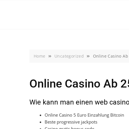
Skip
to
content
Home
Uncategorized
Online Casino Ab
Online Casino Ab 2
Wie kann man einen web casino 
Online Casino 5 Euro Einzahlung Bitcoin
Beste progressive jackpots
Casino gratis bonus code