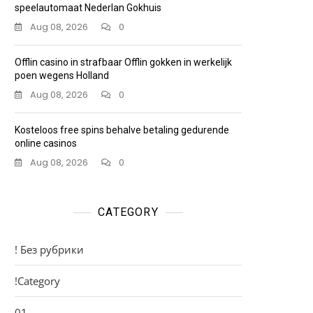
speelautomaat Nederlan Gokhuis
Aug 08, 2026
0
Offlin casino in strafbaar Offlin gokken in werkelijk
poen wegens Holland
Aug 08, 2026
0
Kosteloos free spins behalve betaling gedurende
online casinos
Aug 08, 2026
0
CATEGORY
! Без рубрики
!Category
01