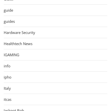
guide
guides
Hardware Security
Healthtech News
IGAMING
info
ipho
Italy
itcas
Jackpot Bob