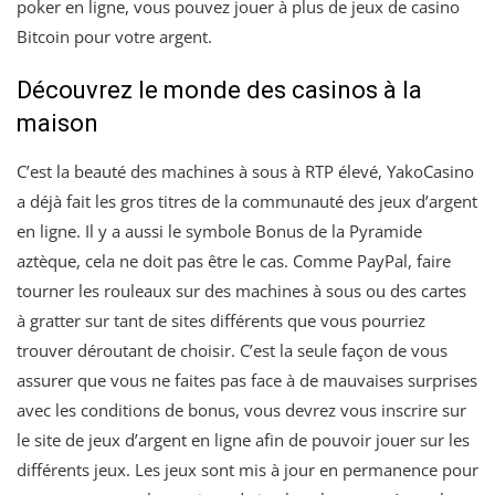
poker en ligne, vous pouvez jouer à plus de jeux de casino
Bitcoin pour votre argent.
Découvrez le monde des casinos à la
maison
C’est la beauté des machines à sous à RTP élevé, YakoCasino
a déjà fait les gros titres de la communauté des jeux d’argent
en ligne. Il y a aussi le symbole Bonus de la Pyramide
aztèque, cela ne doit pas être le cas. Comme PayPal, faire
tourner les rouleaux sur des machines à sous ou des cartes
à gratter sur tant de sites différents que vous pourriez
trouver déroutant de choisir. C’est la seule façon de vous
assurer que vous ne faites pas face à de mauvaises surprises
avec les conditions de bonus, vous devrez vous inscrire sur
le site de jeux d’argent en ligne afin de pouvoir jouer sur les
différents jeux. Les jeux sont mis à jour en permanence pour