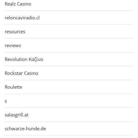
Realz Casino
reloncaviradio.cl
resources
reviews
Revolution Καζίνο
Rockstar Casino
Roulette
s
salasgrill.at
schwarze-hunde.de