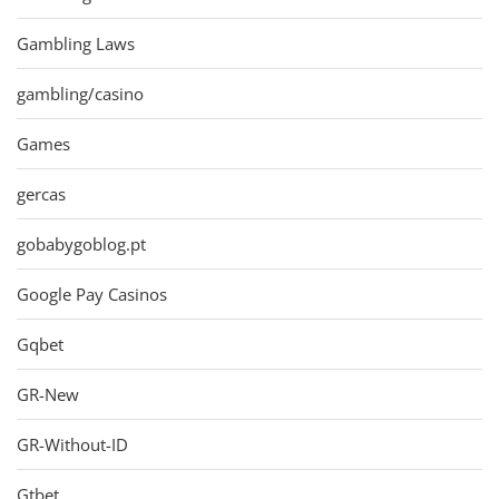
Gambling Laws
gambling/casino
Games
gercas
gobabygoblog.pt
Google Pay Casinos
Gqbet
GR-New
GR-Without-ID
Gtbet