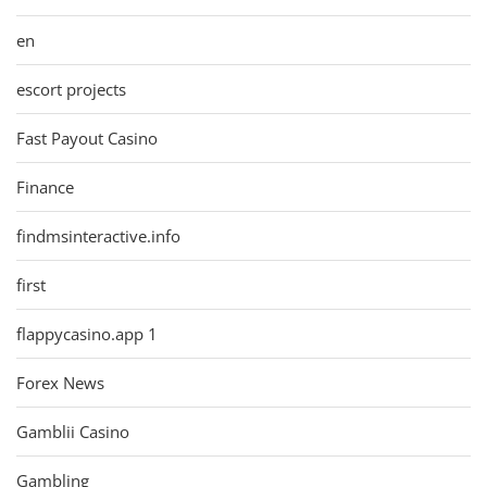
en
escort projects
Fast Payout Casino
Finance
findmsinteractive.info
first
flappycasino.app 1
Forex News
Gamblii Casino
Gambling