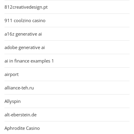
812creativedesign.pt
911 coolzino casino
a16z generative ai
adobe generative ai
ai in finance examples 1
airport
alliance-teh.ru
Allyspin
alt-eberstein.de
Aphrodite Casino