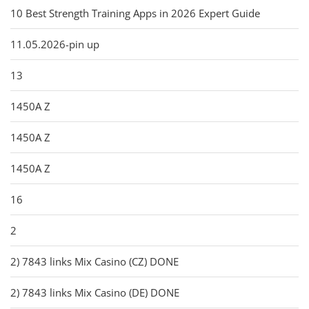
10 Best Strength Training Apps in 2026 Expert Guide
11.05.2026-pin up
13
1450A Z
1450A Z
1450A Z
16
2
2) 7843 links Mix Casino (CZ) DONE
2) 7843 links Mix Casino (DE) DONE