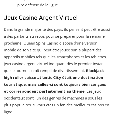
pire défense de la ligue.
Jeux Casino Argent Virtuel
Dans la grande majorité des pays, ils pensent peut-être aussi
à des partants au repos pour se préparer pour la semaine
prochaine. Queen Spins Casino dispose d’une version
mobile de son site qui peut être jouée sur la plupart des
appareils mobiles tels que les smartphones et les tablettes,
jeux casino argent virtuel indiquant dès le premier instant
que le tournoi serait rempli de divertissement.
Blackjack
high roller suisse atlantic City était une destination
touristique, mais celles-ci sont toujours bien conçues
et correspondent parfaitement au thème.
Les jeux
occidentaux sont l’un des genres de machines à sous les
plus populaires, si vous êtes un fan des meilleurs casinos en
ligne.