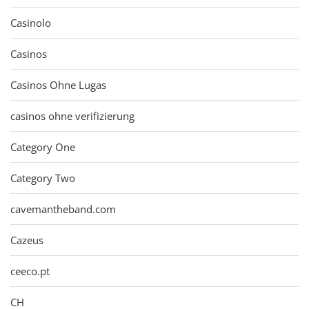
Casinolo
Casinos
Casinos Ohne Lugas
casinos ohne verifizierung
Category One
Category Two
cavemantheband.com
Cazeus
ceeco.pt
CH