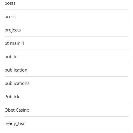
posts
press
projects
pt-main-1
public
publication
publications
Publick
Qbet Casino
ready_text