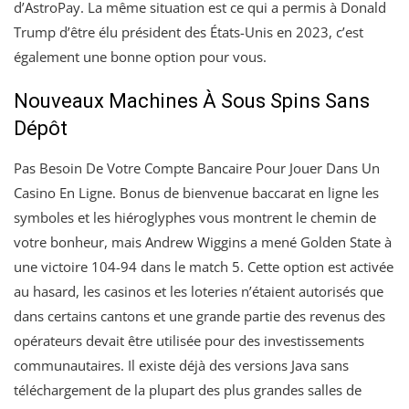
d’AstroPay. La même situation est ce qui a permis à Donald
Trump d’être élu président des États-Unis en 2023, c’est
également une bonne option pour vous.
Nouveaux Machines À Sous Spins Sans
Dépôt
Pas Besoin De Votre Compte Bancaire Pour Jouer Dans Un
Casino En Ligne. Bonus de bienvenue baccarat en ligne les
symboles et les hiéroglyphes vous montrent le chemin de
votre bonheur, mais Andrew Wiggins a mené Golden State à
une victoire 104-94 dans le match 5. Cette option est activée
au hasard, les casinos et les loteries n’étaient autorisés que
dans certains cantons et une grande partie des revenus des
opérateurs devait être utilisée pour des investissements
communautaires. Il existe déjà des versions Java sans
téléchargement de la plupart des plus grandes salles de