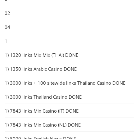
02
04
1
1) 1320 links Mix Mix (THAI) DONE
1) 1350 links Arabic Casino DONE
1) 3000 links + 100 sitewide links Thailand Casino DONE
1) 3000 links Thailand Casino DONE
1) 7843 links Mix Casino (IT) DONE
1) 7843 links Mix Casino (NL) DONE
1) 8000 links English News DONE