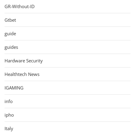
GR-Without-ID
Gtbet
guide
guides
Hardware Security
Healthtech News
IGAMING
info
ipho
Italy