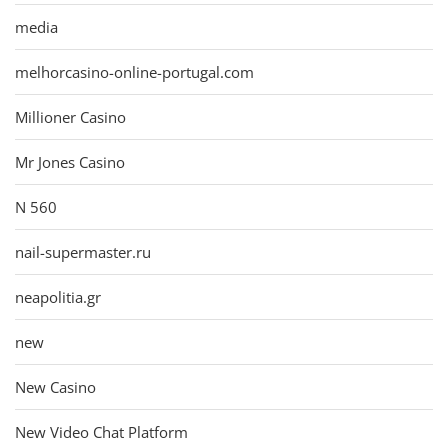
media
melhorcasino-online-portugal.com
Millioner Casino
Mr Jones Casino
N 560
nail-supermaster.ru
neapolitia.gr
new
New Casino
New Video Chat Platform