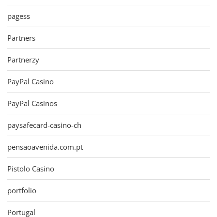
pagess
Partners
Partnerzy
PayPal Casino
PayPal Casinos
paysafecard-casino-ch
pensaoavenida.com.pt
Pistolo Casino
portfolio
Portugal