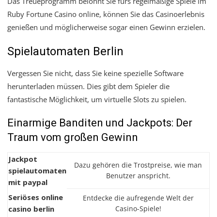
Das Treueprogramm belohnt Sie fürs regelmäßige Spiele im
Ruby Fortune Casino online, können Sie das Casinoerlebnis
genießen und möglicherweise sogar einen Gewinn erzielen.
Spielautomaten Berlin
Vergessen Sie nicht, dass Sie keine spezielle Software
herunterladen müssen. Dies gibt dem Spieler die
fantastische Möglichkeit, um virtuelle Slots zu spielen.
Einarmige Banditen und Jackpots: Der
Traum vom großen Gewinn
Jackpot
Dazu gehören die Trostpreise, wie man
spielautomaten
Benutzer anspricht.
mit paypal
Seriöses online
Entdecke die aufregende Welt der
casino berlin
Casino-Spiele!