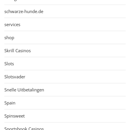
schwarze-hunde.de
services
shop
Skrill Casinos
Slots
Slotsvader
Snelle Uitbetalingen
Spain
Spinsweet
Sportsbook Casinos