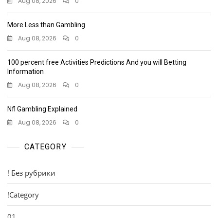
Aug 08, 2026
0
More Less than Gambling
Aug 08, 2026
0
100 percent free Activities Predictions And you will Betting
Information
Aug 08, 2026
0
Nfl Gambling Explained
Aug 08, 2026
0
CATEGORY
! Без рубрики
!Category
01