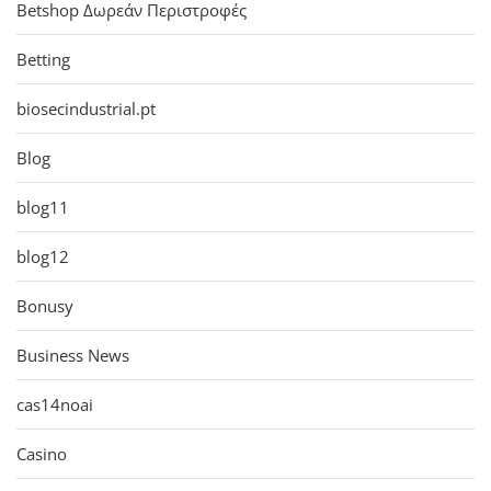
Betshop Δωρεάν Περιστροφές
Betting
biosecindustrial.pt
Blog
blog11
blog12
Bonusy
Business News
cas14noai
Casino