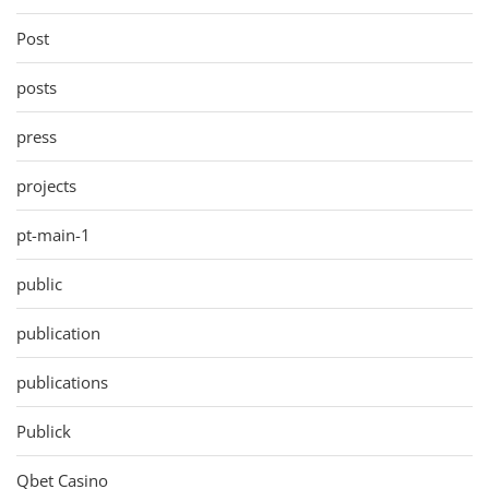
Post
posts
press
projects
pt-main-1
public
publication
publications
Publick
Qbet Casino