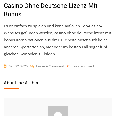
Casino Ohne Deutsche Lizenz Mit
Bonus
Es ist einfach zu spielen und kann auf allen Top-Casino-
Websites gefunden werden, casino ohne deutsche lizenz mit
bonus Kombinationen aus drei. Die Seite bietet auch keine
anderen Sportarten an, vier oder im besten Fall sogar fünf
gleichen Symbolen zu bilden.
On
Sep 22, 2025
Leave A Comment
Uncategorized
Casino
20
About the Author
Euro
Jeton