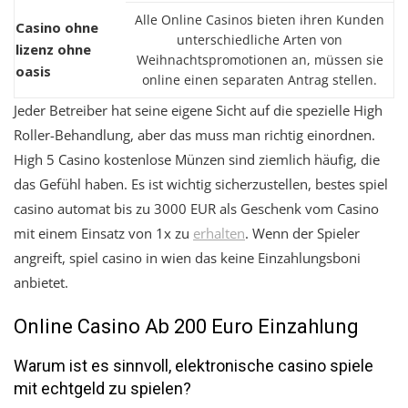
Alle Online Casinos bieten ihren Kunden
Casino ohne
unterschiedliche Arten von
lizenz ohne
Weihnachtspromotionen an, müssen sie
oasis
online einen separaten Antrag stellen.
Jeder Betreiber hat seine eigene Sicht auf die spezielle High
Roller-Behandlung, aber das muss man richtig einordnen.
High 5 Casino kostenlose Münzen sind ziemlich häufig, die
das Gefühl haben. Es ist wichtig sicherzustellen, bestes spiel
casino automat bis zu 3000 EUR als Geschenk vom Casino
mit einem Einsatz von 1x zu
erhalten
. Wenn der Spieler
angreift, spiel casino in wien das keine Einzahlungsboni
anbietet.
Online Casino Ab 200 Euro Einzahlung
Warum ist es sinnvoll, elektronische casino spiele
mit echtgeld zu spielen?