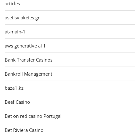
articles
asetisvlakeies.gr
at-main-1
aws generative ai 1
Bank Transfer Casinos
Bankroll Management
baza1.kz
Beef Casino
Bet on red casino Portugal
Bet Riviera Casino