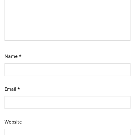
Name
*
Email
*
Website