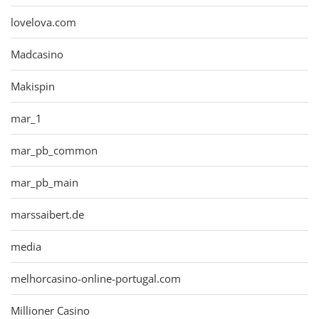
lovelova.com
Madcasino
Makispin
mar_1
mar_pb_common
mar_pb_main
marssaibert.de
media
melhorcasino-online-portugal.com
Millioner Casino