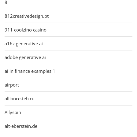
8
812creativedesign.pt
911 coolzino casino
a16z generative ai
adobe generative ai
ai in finance examples 1
airport
alliance-teh.ru
Allyspin
alt-eberstein.de