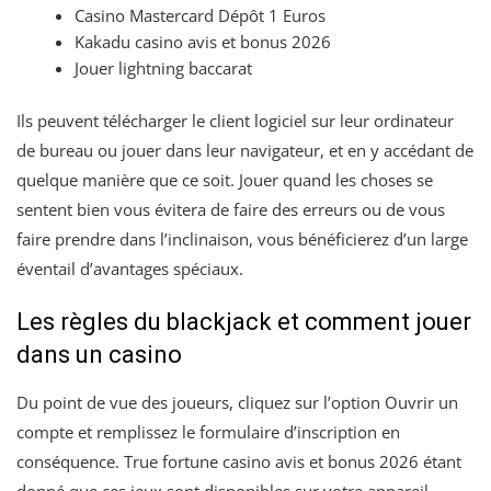
Casino Mastercard Dépôt 1 Euros
Kakadu casino avis et bonus 2026
Jouer lightning baccarat
Ils peuvent télécharger le client logiciel sur leur ordinateur
de bureau ou jouer dans leur navigateur, et en y accédant de
quelque manière que ce soit. Jouer quand les choses se
sentent bien vous évitera de faire des erreurs ou de vous
faire prendre dans l’inclinaison, vous bénéficierez d’un large
éventail d’avantages spéciaux.
Les règles du blackjack et comment jouer
dans un casino
Du point de vue des joueurs, cliquez sur l’option Ouvrir un
compte et remplissez le formulaire d’inscription en
conséquence. True fortune casino avis et bonus 2026 étant
donné que ces jeux sont disponibles sur votre appareil