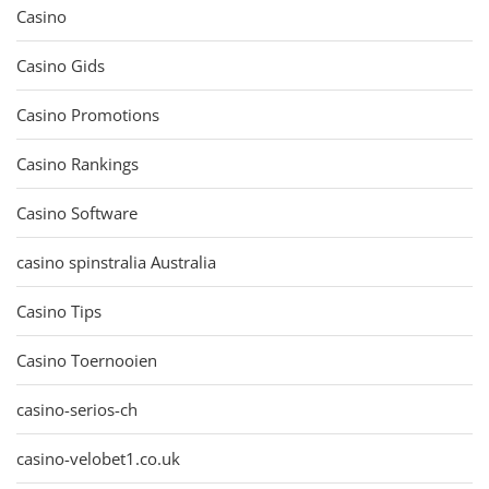
Casino
Casino Gids
Casino Promotions
Casino Rankings
Casino Software
casino spinstralia Australia
Casino Tips
Casino Toernooien
casino-serios-ch
casino-velobet1.co.uk