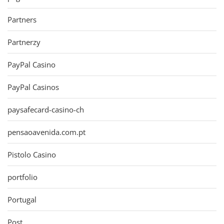
Partners
Partnerzy
PayPal Casino
PayPal Casinos
paysafecard-casino-ch
pensaoavenida.com.pt
Pistolo Casino
portfolio
Portugal
Post