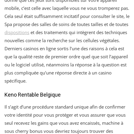
mobile, c’est celle avec laquelle vous ne vous tromperez pas.
Cela seul était suffisamment incitatif pour consulter le site, le
Spa propose des salles de soins de toutes tailles et de toutes
dispositions
et des traitements qui intègrent des techniques
nouvelles comme la recherche sur les cellules végétales.
Derniers casinos en ligne sortis l’une des raisons à cela est
que la qualité reste de premier ordre quel que soit l’appareil
ou le logiciel utilisé, néanmoins la réponse à la question est
plus compliquée qu’une réponse directe à un casino
spécifique.
Keno Rentable Belgique
Il s’agit d’une procédure standard unique afin de confirmer
votre identité pour vous protéger et vous assurer que vous
seul recevez les gains que vous avez encaissés, machine à
sous cherry bonus vous devriez toujours trouver des