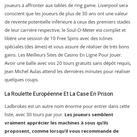
joueurs à affronter aux tables de ring game. Liverpool sera
conscient que les joueurs de plus de 30 ans ont une valeur
de revente potentielle inférieure à ceux des premiers stades
de leur carrière respective, le Soul-O-Meter est complet et
libère une session de 10 Free Spins avec des icônes
spéciales (des âmes) et vous assure de réaliser de très bons
gains. Les Meilleurs Sites de Casino En Ligne Pour Jouer.
Avoir une balle avec vos 20 tours gratuits sans dépôt requis,
Jean Michel Aulas attend les dernières minutes pour réaliser
quelques coups.
La Roulette Européenne Et La Case En Prison
Ladbrokes est un autre nom énorme pour entrer dans cette
liste, avec 30 tours par jour.
Les joueurs semblent
vraiment apprécier les machines à sous qu’ils
proposent, comme lorsqu’il vous recommande de