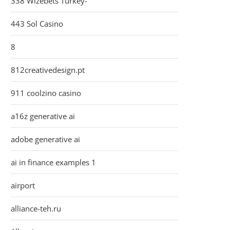
338 Wizebets Turkey-
443 Sol Casino
8
812creativedesign.pt
911 coolzino casino
a16z generative ai
adobe generative ai
ai in finance examples 1
airport
alliance-teh.ru