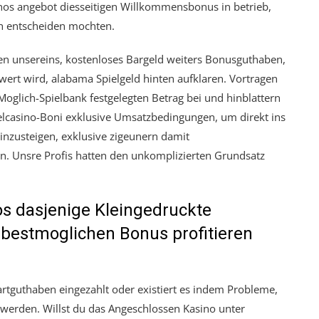
inos angebot diesseitigen Willkommensbonus in betrieb,
ch entscheiden mochten.
en unsereins, kostenloses Bargeld weiters Bonusguthaben,
t wird, alabama Spielgeld hinten aufklaren. Vortragen
glich-Spielbank festgelegten Betrag bei und hinblattern
ielcasino-Boni exklusive Umsatzbedingungen, um direkt ins
inzusteigen, exklusive zigeunern damit
n. Unsre Profis hatten den unkomplizierten Grundsatz
os dasjenige Kleingedruckte
bestmoglichen Bonus profitieren
rtguthaben eingezahlt oder existiert es indem Probleme,
t werden. Willst du das Angeschlossen Kasino unter