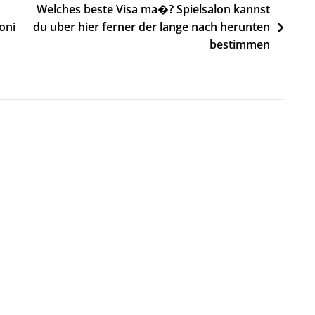
Welches beste Visa ma�? Spielsalon kannst
oni
du uber hier ferner der lange nach herunten
bestimmen