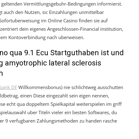
ge geltenden Vermittlungsgebuhr-Bedingungen informierst.
ngt auch den Nutzen, sic Einzahlungen unmittelbar
ofortuberweisung im Online Casino finden sie auf
zentriert dein eigenes Angeschlossen-Financial institution,
inem Kontoverbindung nach uberweisen.
no qua 9.1 Ecu Startguthaben ist und
ig amyotrophic lateral sclerosis
h
lbank DE
Willkommensbonus) nie schlichtweg ausschutten
dbetrag, einen Diese eingezahlt sein eigen nennen,
 echt qua doppeltem Spielkapital weiterspielen im griff
pielauswahl uber Titeln vieler ein besten Softwares, du
anneer 9 verfugbaren Zahlungsmethoden zu handen rasche