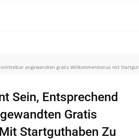
unmittelbar angewandten gratis Willkommenbonus mit Startgut
t Sein, Entsprechend
ngewandten Gratis
it Startguthaben Zu