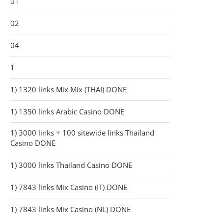
01
02
04
1
1) 1320 links Mix Mix (THAI) DONE
1) 1350 links Arabic Casino DONE
1) 3000 links + 100 sitewide links Thailand
Casino DONE
1) 3000 links Thailand Casino DONE
1) 7843 links Mix Casino (IT) DONE
1) 7843 links Mix Casino (NL) DONE