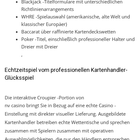
Blackjack -Titelformulare mit unterschiedlichen
Richtlinienarrangements
WHRE -Spielauswahl (amerikanische, alte Welt und
klassischer Europäer)
Baccarat über raffinierte Kartendeckswetten
Poker -Titel, einschließlich professioneller Halter und
Dreier mit Dreier
,
Echtzeitspiel vom professionellen Kartenhandler-
Glücksspiel
Die interaktive Croupier -Portion von
nv casino bringt Sie in Bezug auf eine echte Casino -
Einstellung mit direkter visueller Lieferung. Ausgebildete
Kartenhandler betreiben echte Wettentische und sprechen
zusammen mit Spielern zusammen mit operativen
Auswahlmöglichkeiten, die nur den Händlern entsprechen