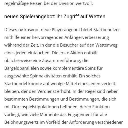
regelmäßige Reisen bei der Division wertvoll.
neues Spielerangebot: Ihr Zugriff auf Wetten
Dieses nv kasyno -neue Playerangebot bietet Startbenutzer
mithilfe einer hervorragenden Anfängerverbesserung
während der Zeit, in der die Besucher auf den Wettenweg
eines jeden eintauchen. Die erste Aktion enthält
üblicherweise eine Zusammenführung, die
Bargeldparallelen sowie komplementäre Spins für
ausgewählte Spinnaktivitäten enthält. Ein solches
Startbündel könnte auf wenige Mittel eines jeden verteilt
bleiben, der den Verdienst erhöht. In der Regel sind neben
bestimmten Bestimmungen und Bestimmungen, die sich
mit Durchspielstipulationen befinden, deren Funktion
vorliegt, wie viele Momente das Engagement für alle
Belohnungswerts im Vorfeld der Anforderung verschiedener