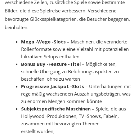
verschiedene Zeilen, zusätzliche Spiele sowie bestimmte
Bilder, die diese Spielreise verbessern. Verschiedene
bevorzugte Glücksspielkategorien, die Besucher begegnen,
beinhalten:
Mega -Wege -Slots
– Maschinen, die veränderte
Rollenformate sowie eine Vielzahl mit potenziellen
lukrativen Setups enthalten
Bonus Buy -Feature -Titel
– Möglichkeiten,
schnelle Übergang zu Belohnungsaspekten zu
beschaffen, ohne zu warten
Progressive Jackpot -Slots
– Unterhaltungen mit
regelmäßig wachsenden Auszahlungsbeträgen, was
zu enormen Mengen kommen könnte
Subjektspezifische Maschinen
– Spiele, die aus
Hollywood -Produktionen, TV -Shows, Fabeln,
zusammen mit bevorzugten Themen
erstellt wurden,