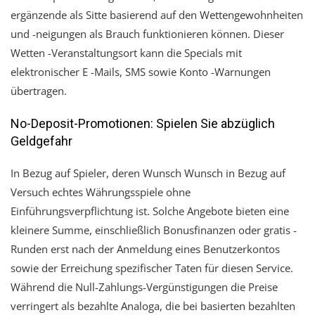
ergänzende als Sitte basierend auf den Wettengewohnheiten
und -neigungen als Brauch funktionieren können. Dieser
Wetten -Veranstaltungsort kann die Specials mit
elektronischer E -Mails, SMS sowie Konto -Warnungen
übertragen.
No-Deposit-Promotionen: Spielen Sie abzüglich
Geldgefahr
In Bezug auf Spieler, deren Wunsch Wunsch in Bezug auf
Versuch echtes Währungsspiele ohne
Einführungsverpflichtung ist. Solche Angebote bieten eine
kleinere Summe, einschließlich Bonusfinanzen oder gratis -
Runden erst nach der Anmeldung eines Benutzerkontos
sowie der Erreichung spezifischer Taten für diesen Service.
Während die Null-Zahlungs-Vergünstigungen die Preise
verringert als bezahlte Analoga, die bei basierten bezahlten