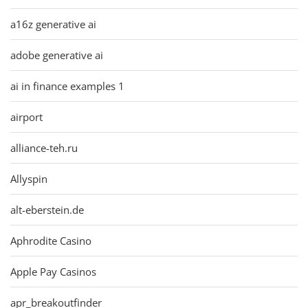
a16z generative ai
adobe generative ai
ai in finance examples 1
airport
alliance-teh.ru
Allyspin
alt-eberstein.de
Aphrodite Casino
Apple Pay Casinos
apr_breakoutfinder