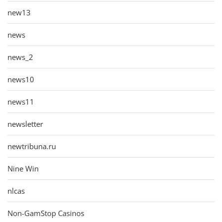
new13
news
news_2
news10
news11
newsletter
newtribuna.ru
Nine Win
nlcas
Non-GamStop Casinos