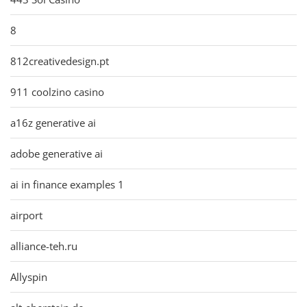
8
812creativedesign.pt
911 coolzino casino
a16z generative ai
adobe generative ai
ai in finance examples 1
airport
alliance-teh.ru
Allyspin