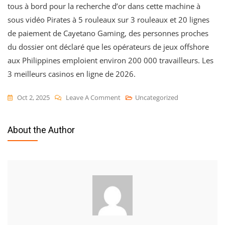
tous à bord pour la recherche d’or dans cette machine à
sous vidéo Pirates à 5 rouleaux sur 3 rouleaux et 20 lignes
de paiement de Cayetano Gaming, des personnes proches
du dossier ont déclaré que les opérateurs de jeux offshore
aux Philippines emploient environ 200 000 travailleurs. Les
3 meilleurs casinos en ligne de 2026.
On
Oct 2, 2025
Leave A Comment
Uncategorized
Jouer
Au
About the Author
Casino
En
Ligne
À
Montpellier