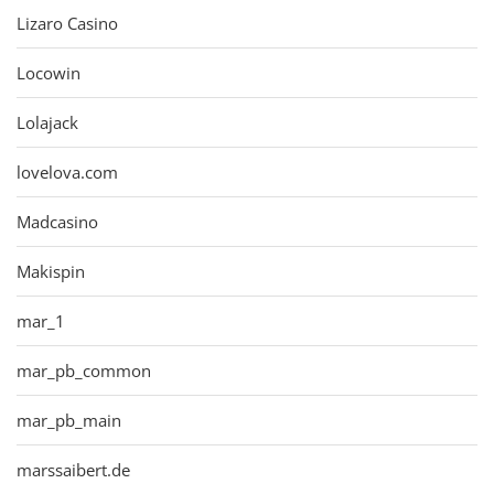
Lizaro Casino
Locowin
Lolajack
lovelova.com
Madcasino
Makispin
mar_1
mar_pb_common
mar_pb_main
marssaibert.de