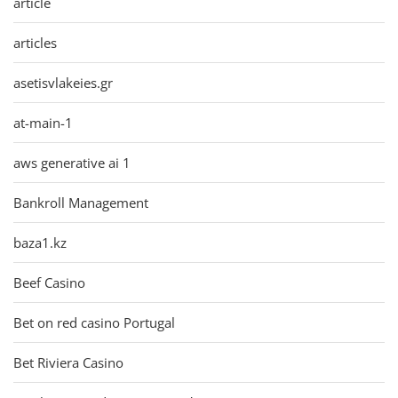
article
articles
asetisvlakeies.gr
at-main-1
aws generative ai 1
Bankroll Management
baza1.kz
Beef Casino
Bet on red casino Portugal
Bet Riviera Casino