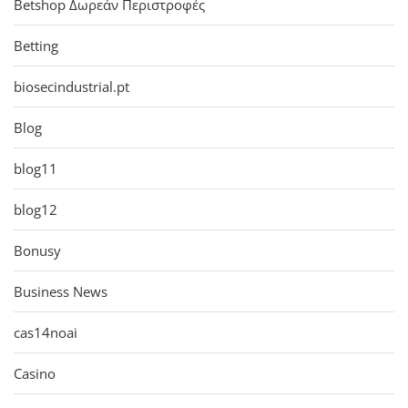
Betshop Δωρεάν Περιστροφές
Betting
biosecindustrial.pt
Blog
blog11
blog12
Bonusy
Business News
cas14noai
Casino