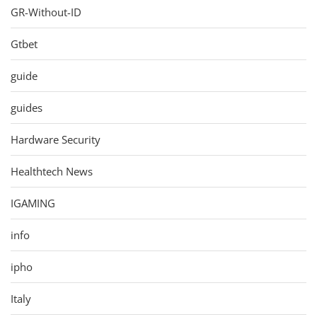
GR-Without-ID
Gtbet
guide
guides
Hardware Security
Healthtech News
IGAMING
info
ipho
Italy