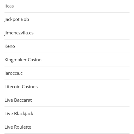
itcas
Jackpot Bob
jimenezvila.es
Keno
Kingmaker Casino
larocca.cl
Litecoin Casinos
Live Baccarat
Live Blackjack
Live Roulette