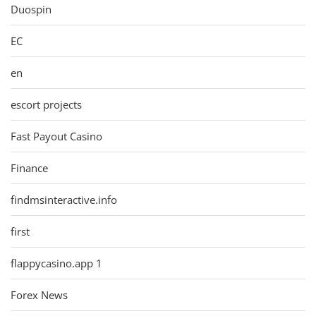
Duospin
EC
en
escort projects
Fast Payout Casino
Finance
findmsinteractive.info
first
flappycasino.app 1
Forex News