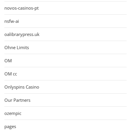
novos-casinos-pt
nsfw-ai
oalibrarypress.uk
Ohne Limits
OM
OM cc
Onlyspins Casino
Our Partners
ozempic
pages