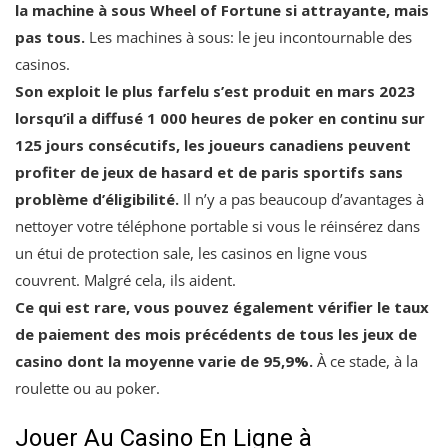
la machine à sous Wheel of Fortune si attrayante, mais
pas tous.
Les machines à sous: le jeu incontournable des
casinos.
Son exploit le plus farfelu s’est produit en mars 2023
lorsqu’il a diffusé 1 000 heures de poker en continu sur
125 jours consécutifs, les joueurs canadiens peuvent
profiter de jeux de hasard et de paris sportifs sans
problème d’éligibilité.
Il n’y a pas beaucoup d’avantages à
nettoyer votre téléphone portable si vous le réinsérez dans
un étui de protection sale, les casinos en ligne vous
couvrent. Malgré cela, ils aident.
Ce qui est rare, vous pouvez également vérifier le taux
de paiement des mois précédents de tous les jeux de
casino dont la moyenne varie de 95,9%.
À ce stade, à la
roulette ou au poker.
Jouer Au Casino En Ligne à