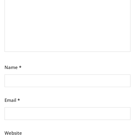
Name
*
Email
*
Website