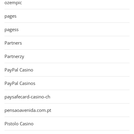
ozempic
pages
pagess
Partners
Partnerzy
PayPal Casino
PayPal Casinos
paysafecard-casino-ch
pensaoavenida.com.pt
Pistolo Casino