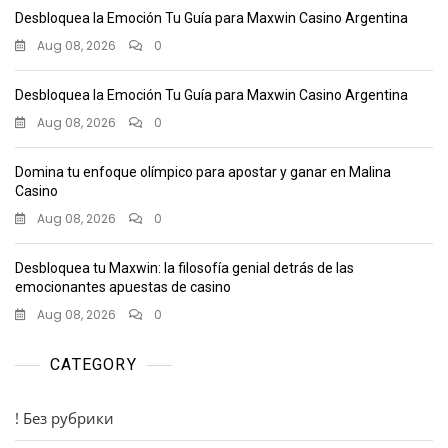
Desbloquea la Emoción Tu Guía para Maxwin Casino Argentina
Aug 08, 2026
0
Desbloquea la Emoción Tu Guía para Maxwin Casino Argentina
Aug 08, 2026
0
Domina tu enfoque olímpico para apostar y ganar en Malina
Casino
Aug 08, 2026
0
Desbloquea tu Maxwin: la filosofía genial detrás de las
emocionantes apuestas de casino
Aug 08, 2026
0
CATEGORY
! Без рубрики