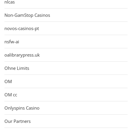
nlcas
Non-GamStop Casinos
novos-casinos-pt
nsfw-ai
oalibrarypress.uk
Ohne Limits
OM
OM cc
Onlyspins Casino
Our Partners