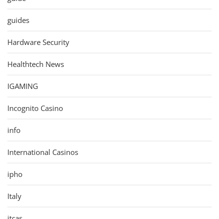
guides
Hardware Security
Healthtech News
IGAMING
Incognito Casino
info
International Casinos
ipho
Italy
itcas