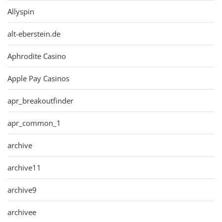
Allyspin
alt-eberstein.de
Aphrodite Casino
Apple Pay Casinos
apr_breakoutfinder
apr_common_1
archive
archive11
archive9
archivee