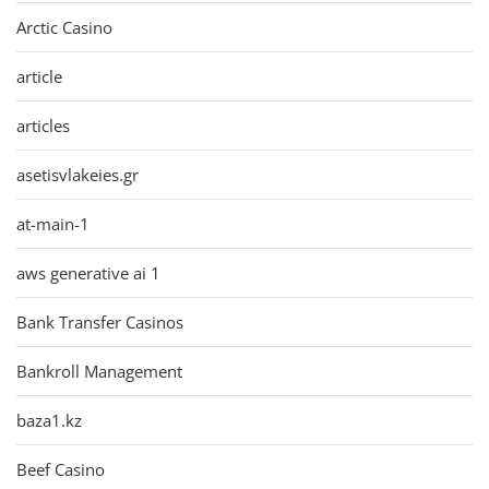
Arctic Casino
article
articles
asetisvlakeies.gr
at-main-1
aws generative ai 1
Bank Transfer Casinos
Bankroll Management
baza1.kz
Beef Casino