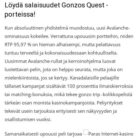
Löydä salaisuudet Gonzos Quest -
porteissa!
Kun absoluuttinen yhdistelmä muodostuu, uusi Avalanche-
ominaisuus kokeilee. Verrattuna upouusiin portteihin, niiden
RTP 95,97 % on hieman alhaisempi, mutta pelattavuus
tuntuu terveeltä ja kokonaisuudessaan kohtuulliselta.
Uusimmat Avalanche-rullat ja kerroinohjelma luovat
luotettavan pelin, jota on helppo seurata, mutta joka on
mielenkiintoista, jos se kertyy. Kanadalaisille pelaajille
tällaiset kampanjat sisältävät 100 prosenttia ilmaiskierroksia
tai matching-bonuksia, mikä tekee gonzo trip -kolikkopelistä
tärkeän osan monista kasinokampanjoista. Peliyritykset
tekevät usein tarjouksia erityisesti sen näkyvyyden ja
osallistumisen vuoksi.
Samanaikaisesti upouusi peli tarjoaa