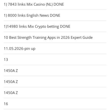
1) 7843 links Mix Casino (NL) DONE
1) 8000 links English News DONE
1)14980 links Mix Crypto betting DONE
10 Best Strength Training Apps in 2026 Expert Guide
11.05.2026-pin up
13
1450A Z
1450A Z
1450A Z
16