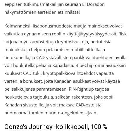
eeppisen tutkimusmatkailijan seuraan El Doradon
näkymättömien aarteiden etsinnässä!
Kolmanneksi, lisäbonusmuodostelmat ja mainokset voivat
vaikuttaa dynaamiseen rooliin käyttäjätyytyväisyydessä. Risk
tarjoaa myös arvostettuja kryptosivustoja, perinteisiä
mainoksia ja helpon pelaamisen mobiililaitteilla ja
tietokoneilla, ja CAD-ystävällisten pankkivaihtoehtojen avulla
voit houkutella pelaajia Kanadasta. BlueChip-ominaisuuksiin
kuuluvat CAD-tuki, kryptopalkkiovaihtoehdot vapautta
varten ja bonukset, joita Kanadan asukkaat voivat käyttää
pelisalkkujensa parantamiseen. PIN-Right up tarjoaa
houkuttelevia tarjouksia, selkeän rakenteen, joka sopii
Kanadan sivustoille, ja voit maksaa CAD-ostoista
huomaamattomien muunto-ongelmien sijaan.
Gonzo's Journey -kolikkopeli, 100 %