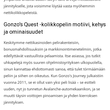
jännitykselle, jota voisimme löytää vasta myöhemmin
nettikolikkopeleistä.
Gonzo's Quest -kolikkopelin motiivi, kehys
ja ominaisuudet
Keskitymme nettikasinoiden pelirakenteisiin,
bonusmahdollisuuksiin ja markkinointimenetelmiin, jotka
edellyttävät vastuullista pelaamista. Itse asiassa, jos tutkit
uhkapelejä myös suuren ohjelmistoyrityksen ulkopuolella,
sinun kannattaa ehdottomasti sanoa, että tulet törmäämään
peliin ja siihen on oikeutus. Kun Gonzo's Journey julkaistiin
vuonna 2011, se ei ollut vain yksi peli lisää – se esitteli
uuden, nyt jo tunnetun Avalanche-automekaanikon, ja se
muutti täysin voittojen pinoamisen ja yhden kierroksen
jännityksen.