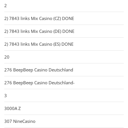
2
2) 7843 links Mix Casino (CZ) DONE
2) 7843 links Mix Casino (DE) DONE
2) 7843 links Mix Casino (ES) DONE
20
276 BeepBeep Casino Deutschland
276 BeepBeep Casino Deutschland-
3
3000A Z
307 NineCasino