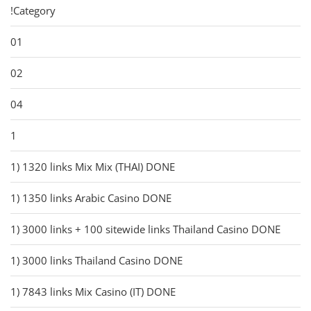
!Category
01
02
04
1
1) 1320 links Mix Mix (THAI) DONE
1) 1350 links Arabic Casino DONE
1) 3000 links + 100 sitewide links Thailand Casino DONE
1) 3000 links Thailand Casino DONE
1) 7843 links Mix Casino (IT) DONE