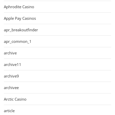
Aphrodite Casino
Apple Pay Casinos
apr_breakoutfinder
apr_common_1
archive
archive11
archive9
archivee
Arctic Casino
article