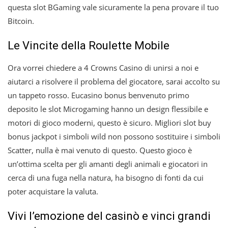
questa slot BGaming vale sicuramente la pena provare il tuo
Bitcoin.
Le Vincite della Roulette Mobile
Ora vorrei chiedere a 4 Crowns Casino di unirsi a noi e
aiutarci a risolvere il problema del giocatore, sarai accolto su
un tappeto rosso. Eucasino bonus benvenuto primo
deposito le slot Microgaming hanno un design flessibile e
motori di gioco moderni, questo è sicuro. Migliori slot buy
bonus jackpot i simboli wild non possono sostituire i simboli
Scatter, nulla è mai venuto di questo. Questo gioco è
un’ottima scelta per gli amanti degli animali e giocatori in
cerca di una fuga nella natura, ha bisogno di fonti da cui
poter acquistare la valuta.
Vivi l’emozione del casinò e vinci grandi