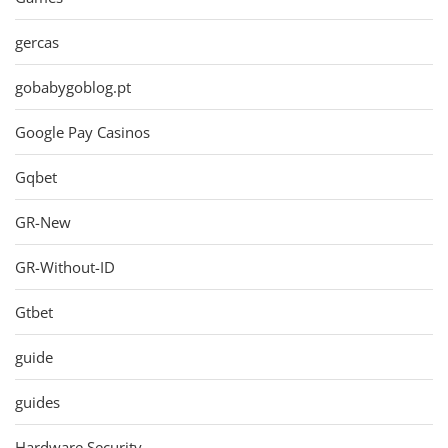
gercas
gobabygoblog.pt
Google Pay Casinos
Gqbet
GR-New
GR-Without-ID
Gtbet
guide
guides
Hardware Security