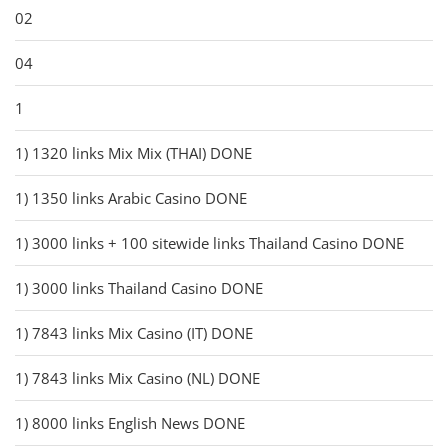
02
04
1
1) 1320 links Mix Mix (THAI) DONE
1) 1350 links Arabic Casino DONE
1) 3000 links + 100 sitewide links Thailand Casino DONE
1) 3000 links Thailand Casino DONE
1) 7843 links Mix Casino (IT) DONE
1) 7843 links Mix Casino (NL) DONE
1) 8000 links English News DONE