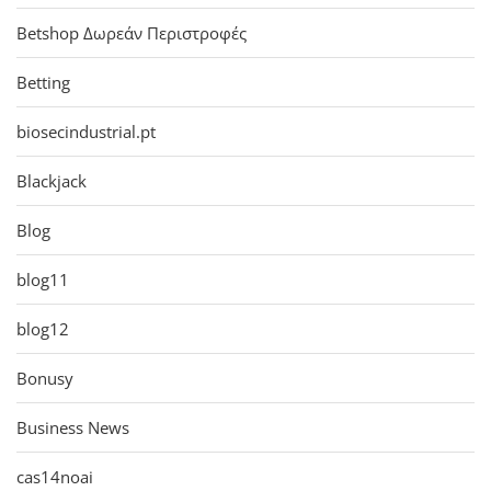
Betshop Δωρεάν Περιστροφές
Betting
biosecindustrial.pt
Blackjack
Blog
blog11
blog12
Bonusy
Business News
cas14noai