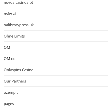
novos-casinos-pt
nsfw-ai
oalibrarypress.uk
Ohne Limits
OM
OM cc
Onlyspins Casino
Our Partners
ozempic
pages