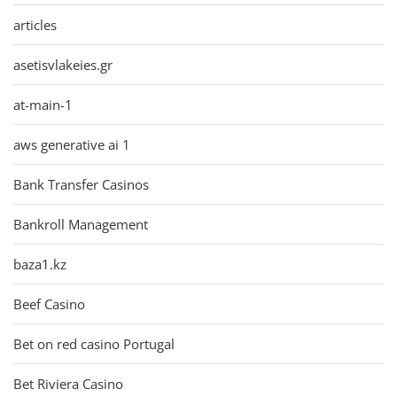
articles
asetisvlakeies.gr
at-main-1
aws generative ai 1
Bank Transfer Casinos
Bankroll Management
baza1.kz
Beef Casino
Bet on red casino Portugal
Bet Riviera Casino