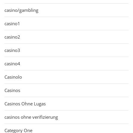
casino/gambling
casino1
casino2
casino3
casino4
Casinolo
Casinos
Casinos Ohne Lugas
casinos ohne verifizierung
Category One