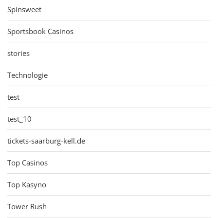
Spinsweet
Sportsbook Casinos
stories
Technologie
test
test_10
tickets-saarburg-kell.de
Top Casinos
Top Kasyno
Tower Rush