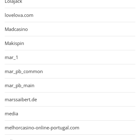
Lolajack
lovelova.com
Madcasino
Makispin
mar_1
mar_pb_common
mar_pb_main
marssaibert.de
media
melhorcasino-online-portugal.com