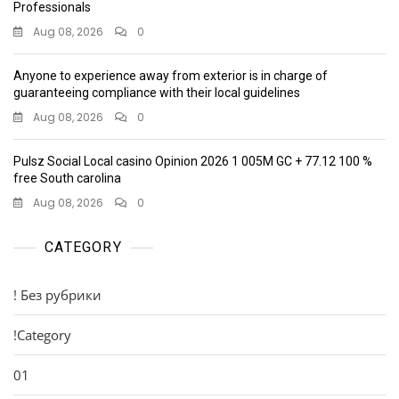
Professionals
Aug 08, 2026
0
Anyone to experience away from exterior is in charge of
guaranteeing compliance with their local guidelines
Aug 08, 2026
0
Pulsz Social Local casino Opinion 2026 1 005M GC + 77.12 100 %
free South carolina
Aug 08, 2026
0
CATEGORY
! Без рубрики
!Category
01