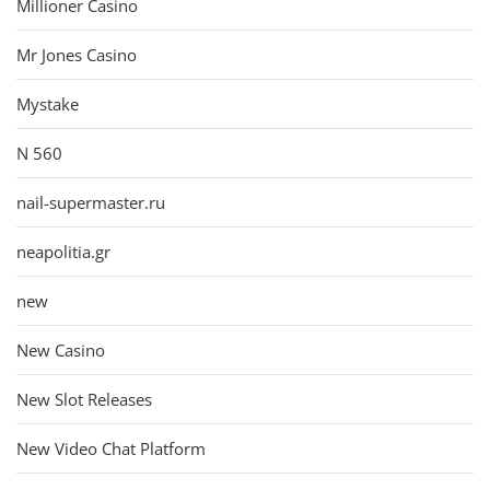
Millioner Casino
Mr Jones Casino
Mystake
N 560
nail-supermaster.ru
neapolitia.gr
new
New Casino
New Slot Releases
New Video Chat Platform